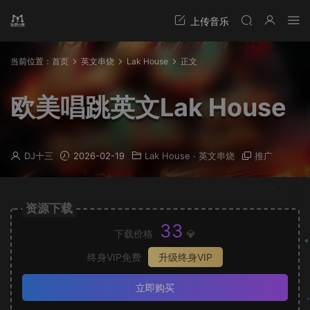
当前位置：
首页
英文串烧
Lak House
正文
欧美唱跳英文Lak House
DJ十三
2026-02-19
Lak House
·
英文串烧
推广
资源下载
33
下载价格
💎
终身VIP免费
升级终身VIP
立即购买