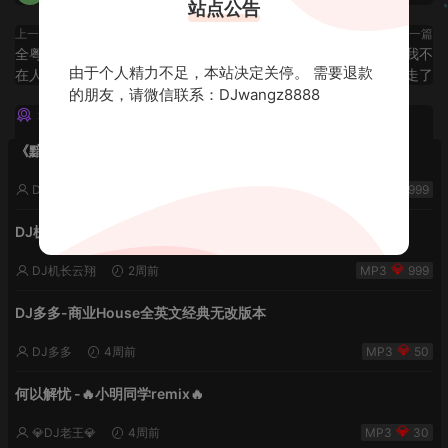
站点公告
上一篇
下一篇
全粤语ProgHouse-留住感觉 过渡
流行中文ProgHouse-说一句我不
由于个人精力不足，本站决定关停。 需要退款
在人海
走了
的朋友，请微信联系：DJwangz8888
猜你喜欢
《黯然销魂夜5》VHDJ机长✈️DJ糖果🍬
DJ机长云翔
2周前
999
DJ机长✈️DJ糖果🍬【丝滑之夜5】House摇摆节奏✈️纯净版🍬
DJ机长云翔
2周前
999
DJ多多-商业House全英文经典无改版本
DJ多多
4周前
50
何以解忧 -🔥小明同学remix🔥
💎DJ老王💎
4周前
30