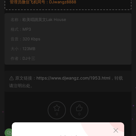
管理员微信飞机同号：DJwangz8888
名称：
欧美唱跳英文Lak House
格式：
MP3
音质：
320 Kbps
大小：
123MB
作者：
DJ十三
原文链接：
https://www.djwangz.com/1953.html
，转载
请注明出处。
0
0