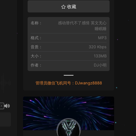
收藏
名称：
感动替代不了感情 英文无心
睡眠睡
格式：
MP3
音质：
320 Kbps
大小：
133MB
作者：
DJ小明
管理员微信飞机同号：DJwangz8888
1X