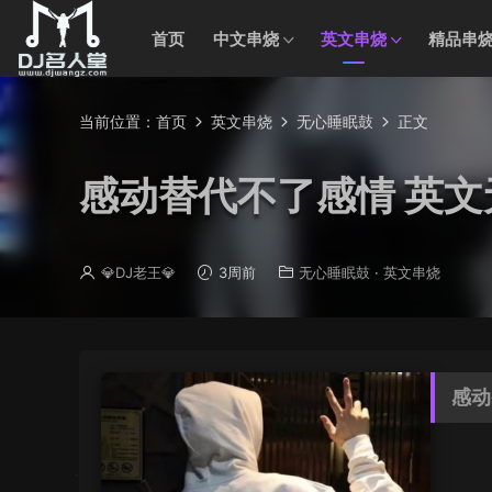
首页
中文串烧
英文串烧
精品串
当前位置：
首页
英文串烧
无心睡眠鼓
正文
感动替代不了感情 英文无
💎DJ老王💎
3周前
无心睡眠鼓
·
英文串烧
感动