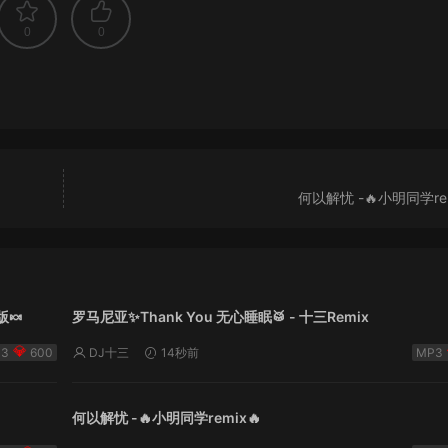
0
0
何以解忧 -🔥小明同学rem
版🍬
罗马尼亚✨Thank You 无心睡眠🥁 - 十三Remix
600
DJ十三
14秒前
何以解忧 -🔥小明同学remix🔥