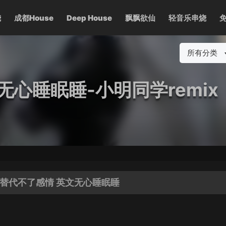
烧
成都House
Deep House
飘飘欲仙
轻音乐串烧
所有分类
心睡眠睡-小明同学remix
替代不了感情 英文无心睡眠睡