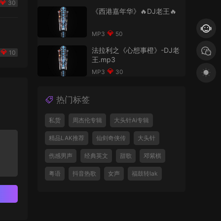
30
《西港嘉年华》🔥DJ老王🔥
50
法拉利之《心想事橙》-DJ老
10
王.mp3
30
热门标签
私货
周杰伦专辑
大头针Ai专辑
精品LAK推荐
仙剑奇侠传
大头针
伤感男声
经典英文
甜歌
邓紫棋
粤语
抖音热歌
女声
福鼓转lak