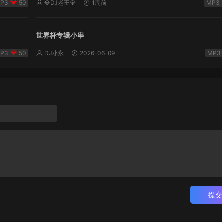
50
💎DJ老王💎
1周前
世界杯专辑小串
50
DJ小永
2026-06-09
提交