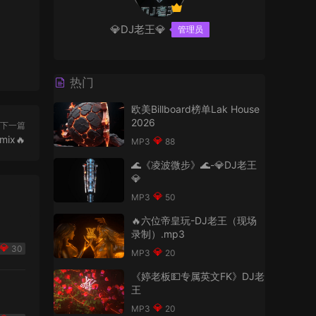
💎DJ老王💎
管理员
热门
欧美Billboard榜单Lak House
2026
下一篇
ix🔥
88
🌊《凌波微步》🌊-💎DJ老王
💎
50
🔥六位帝皇玩-DJ老王（现场
录制）.mp3
30
20
《婷老板💵专属英文FK》DJ老
王
20