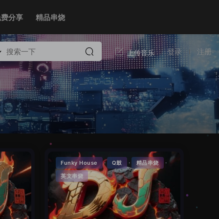
免费分享
精品串烧
登录
注册
·
·
·
Funky House
Q鼓
精品串烧
英文串烧