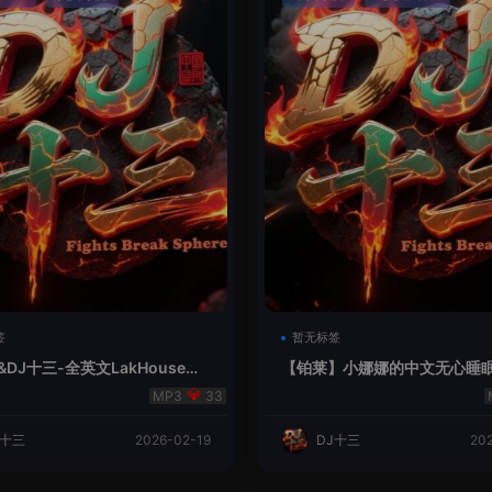
签
暂无标签
&DJ十三-全英文LakHouse夜
【铂莱】小娜娜的中文无心睡
坊
33
J十三
2026-02-19
DJ十三
20