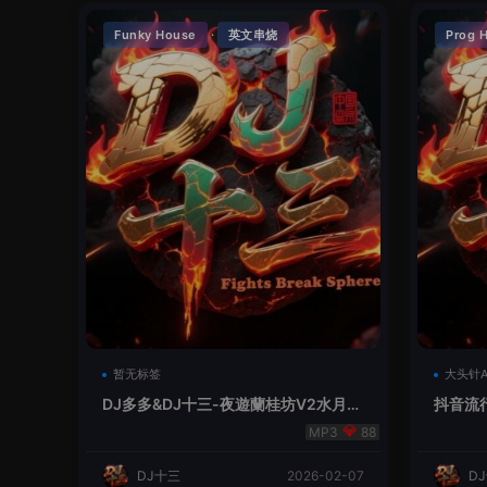
·
Funky House
英文串烧
Prog 
暂无标签
大头针A
DJ多多&DJ十三-夜遊蘭桂坊V2水月镜
抖音流行
花
x】
88
DJ十三
2026-02-07
D