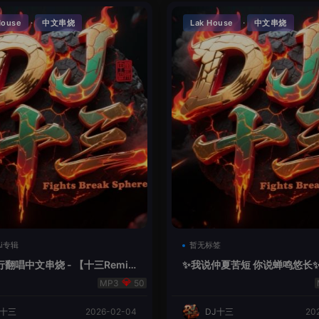
·
·
House
中文串烧
Lak House
中文串烧
i专辑
暂无标签
翻唱中文串烧 - 【十三Remi
✨我说仲夏苦短 你说蝉鸣悠长✨
ak
50
J十三
2026-02-04
DJ十三
20