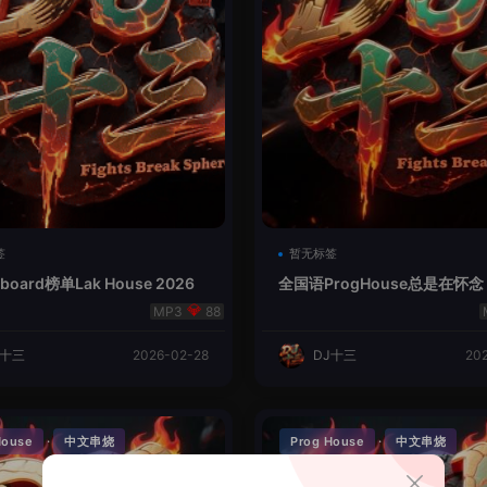
签
暂无标签
lboard榜单Lak House 2026
全国语ProgHouse总是在怀念
88
J十三
2026-02-28
DJ十三
20
·
·
House
中文串烧
Prog House
中文串烧