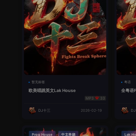
暂无标签
粤语
欧美唱跳英文Lak House
全粤语P
海
33
DJ十三
2026-02-19
D
·
Prog House
中文串烧
Lak H