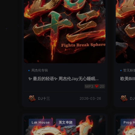
周杰伦专辑
暂无标
✨ 最后的轻语✨ 周杰伦Jay无心睡眠鼓
欧美Bil
- 十三Remix
20
DJ十三
2026-03-26
D
·
Lak House
英文串烧
Prog 