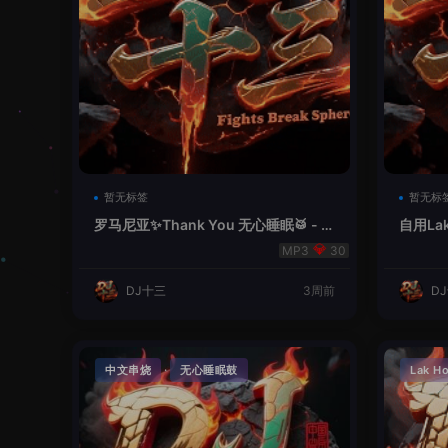
暂无标签
暂无标
罗马尼亚✨Thank You 无心睡眠🥁 - 十
自用La
三Remix
30
DJ十三
3周前
D
·
中文串烧
无心睡眠鼓
Lak H