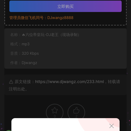
立即购买
管理员微信飞机同号：DJwangz8888
名称：
🔥六位帝皇玩-DJ老王（现场录制）
格式：
mp3
音质：
320 Kbps
作者：
Djwangz
原文链接：
https://www.djwangz.com/233.html
，转载请
注明出处。
0
2