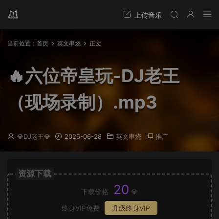
当前位置：
首页
英文串烧
正文
🔥六位帝皇玩-DJ老王
（现场录制）.mp3
💎DJ老王💎
2026-06-28
英文串烧
推广
资源下载
20
下载价格
💎
终身VIP免费
升级终身VIP