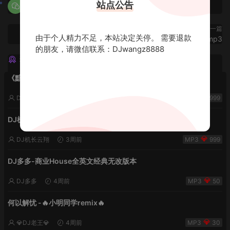
站点公告
下一篇
由于个人精力不足，本站决定关停。 需要退款
🔥DJ老王 在隔壁忙🔥 .mp3
的朋友，请微信联系：DJwangz8888
猜你喜欢
《黯然销魂夜5》VHDJ机长✈️DJ糖果🍬
DJ机长云翔
2周前
999
DJ机长✈️DJ糖果🍬【丝滑之夜5】House摇摆节奏✈️纯净版🍬
DJ机长云翔
3周前
999
DJ多多-商业House全英文经典无改版本
DJ多多
4周前
50
何以解忧 -🔥小明同学remix🔥
💎DJ老王💎
4周前
30