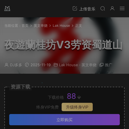
当前位置：
首页
英文串烧
Lak House
正文
夜遊蘭桂坊V3劳资蜀道山
DJ多多
2025-11-19
Lak House
·
英文串烧
推广
资源下载
88
下载价格
💎
终身VIP免费
升级终身VIP
立即购买