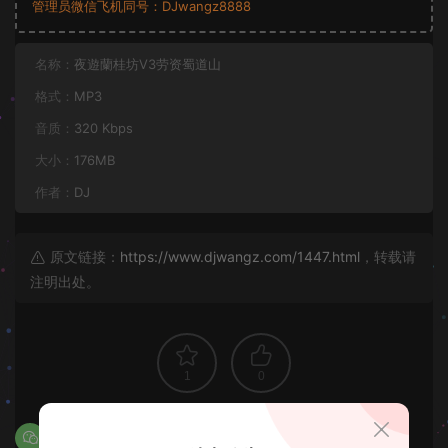
管理员微信飞机同号：DJwangz8888
名称：
夜遊蘭桂坊V3劳资蜀道山
格式：
MP3
音质：
320 Kbps
大小：
176MB
作者：
DJ
原文链接：
https://www.djwangz.com/1447.html
，转载请
注明出处。
1
0