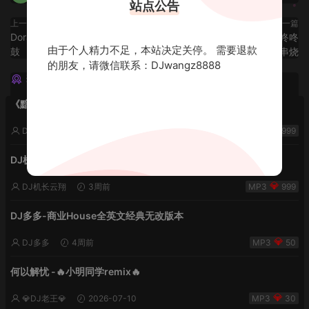
站点公告
上一篇
下一篇
Doraemon-忘掉我们的诺言lak弹
2025迷幻Rap咚咚咚
由于个人精力不足，本站决定关停。 需要退款
鼓
FunkyHouse串烧
的朋友，请微信联系：DJwangz8888
猜你喜欢
《黯然销魂夜5》VHDJ机长✈️DJ糖果🍬
DJ机长云翔
2周前
999
DJ机长✈️DJ糖果🍬【丝滑之夜5】House摇摆节奏✈️纯净版🍬
DJ机长云翔
3周前
999
DJ多多-商业House全英文经典无改版本
DJ多多
4周前
50
何以解忧 -🔥小明同学remix🔥
💎DJ老王💎
2026-07-10
30