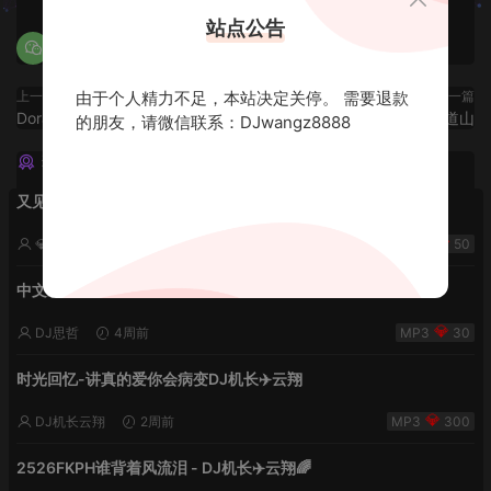
站点公告
由于个人精力不足，本站决定关停。 需要退款
上一篇
下一篇
Doraemon-伤心的人别听甜歌
夜遊蘭桂坊V3劳资蜀道山
的朋友，请微信联系：DJwangz8888
猜你喜欢
又见流星雨 lak中文-小明同学remix
💎DJ老王💎
2周前
50
中文欢快2k26雨后夏天的风
DJ思哲
4周前
30
时光回忆-讲真的爱你会病变DJ机长✈️云翔
DJ机长云翔
2周前
300
2526FKPH谁背着风流泪 - DJ机长✈️云翔🌈