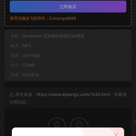
立即购买
管理员微信飞机同号：DJwangz8888
名称：
Doraemon-忘掉我们的诺言lak弹鼓
格式：
MP3
音质：
320 Kbps
大小：
131MB
作者：
DJ小叮当
原文链接：
https://www.djwangz.com/1442.html
，转载请
注明出处。
1
0