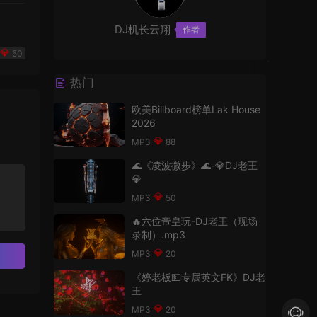
DJ机长云翔
作者
50
热门
欧美Billboard榜单Lak House
2026
88
🌊《凌波微步》🌊-💎DJ老王
💎
50
🔥六位帝皇玩-DJ老王（现场
录制）.mp3
20
《婷老板💵专属英文FK》DJ老
王
20