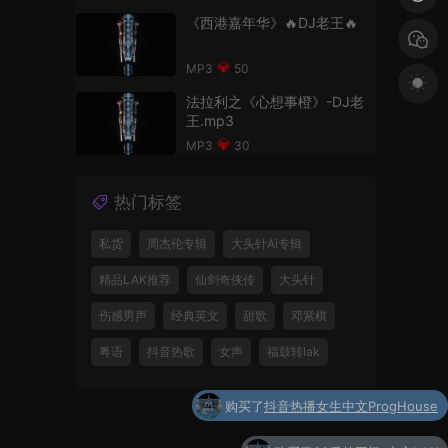
《西港嘉年华》🔥DJ老王🔥
50
法拉利之《心想事橙》-DJ老
王.mp3
30
热门标签
私货
周杰伦专辑
大头针Ai专辑
精品LAK推荐
仙剑奇侠传
大头针
伤感男声
经典英文
甜歌
邓紫棋
粤语
抖音热歌
女声
福鼓转lak
购买了
抖音热播女生中文ProgHouse