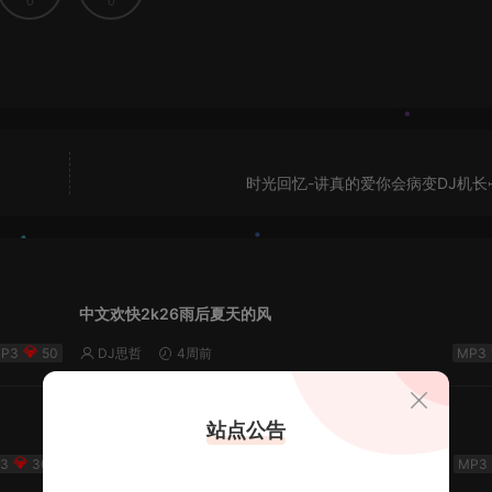
0
0
时光回忆-讲真的爱你会病变DJ机长✈
中文欢快2k26雨后夏天的风
50
DJ思哲
4周前
月亮代表你的心里有问题 - 小明同学remix
站点公告
300
💎DJ老王💎
2026-06-28