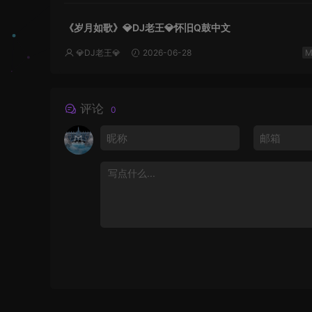
《岁月如歌》💎DJ老王💎怀旧Q鼓中文
💎DJ老王💎
2026-06-28
评论
0