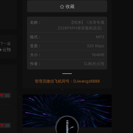
收藏
名称：
【纯净】《水哥专属
2526FKPH谁背着风流泪》
格式：
MP3
下一篇
音质：
320 Kbps
️云翔
大小：
164MB
作者：
DJ机长云翔
管理员微信飞机同号：DJwangz8888
30
20