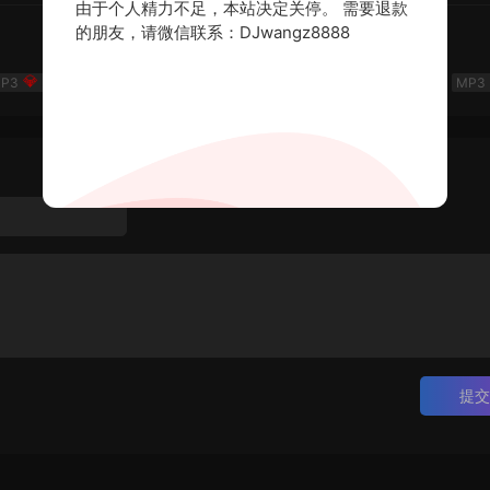
由于个人精力不足，本站决定关停。 需要退款
的朋友，请微信联系：DJwangz8888
DJ多多-HouseLak中文说唱巅峰对决
50
DJ多多
2026-06-05
提交