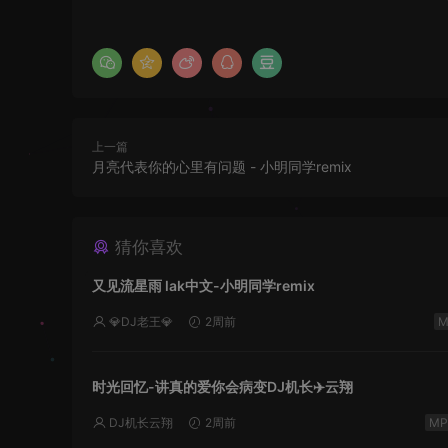
上一篇
月亮代表你的心里有问题 - 小明同学remix
猜你喜欢
又见流星雨 lak中文-小明同学remix
💎DJ老王💎
2周前
时光回忆-讲真的爱你会病变DJ机长✈️云翔
DJ机长云翔
2周前