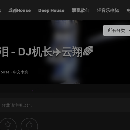
烧
成都House
Deep House
飘飘欲仙
轻音乐串烧
所有分类
 - DJ机长✈️云翔🌈
House
·
中文串烧
，转载请注明出处。