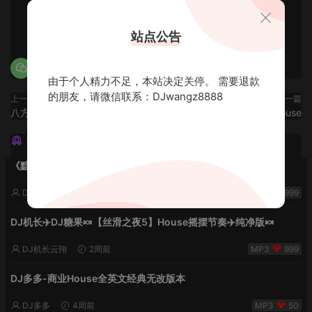
0
0
站点公告
由于个人精力不足，本站决定关停。 需要退款
的朋友，请微信联系：DJwangz8888
上一篇
下一篇
八方来财🔥唱跳不停歇
《东方公主号》档次DeepHouse
猜你喜欢
《黯然销魂夜5》VHDJ机长✈️DJ糖果🍬
DJ机长云翔
2周前
999
DJ机长✈️DJ糖果🍬【丝滑之夜5】House摇摆节奏✈️纯净版🍬
DJ机长云翔
2周前
999
DJ多多-商业House全英文经典无改版本
DJ多多
4周前
50