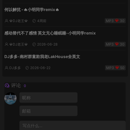
何以解忧 -🔥小明同学remix🔥
💎DJ老王💎
4周前
30
感动替代不了感情 英文无心睡眠睡-小明同学remix
💎DJ老王💎
2026-06-28
30
DJ多多-南村群童欺我老LakHouse全英文
DJ多多
2026-06-22
50
评论
0