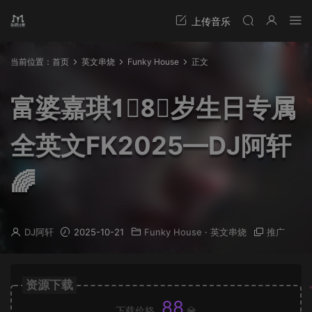
当前位置：
首页
英文串烧
Funky House
正文
富婆嘉琪1⃣️8⃣️岁生日专属
全英文FK2025—DJ阿轩
🌈
DJ阿轩
2025-10-21
Funky House
·
英文串烧
推广
资源下载
88
下载价格
💎