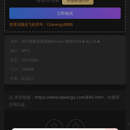
终身VIP免费
升级终身VIP
立即购买
管理员微信飞机同号：DJwangz8888
名称：
桔子独家定制高端House 弹跳2025🔥包上头🔥
格式：
MP3
音质：
320 Kbps
大小：
144MB
作者：
DJ北川
原文链接：
https://www.djwangz.com/845.html
，转载请
注明出处。