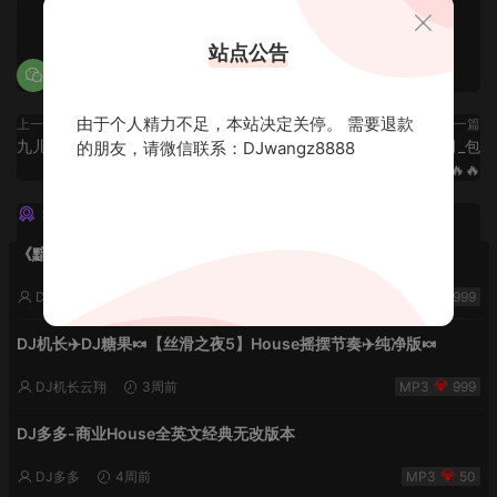
0
0
站点公告
由于个人精力不足，本站决定关停。 需要退款
上一篇
下一篇
九儿独家定制_2025🔥包上头🔥
十二美女独家定制2025_10月_包
的朋友，请微信联系：DJwangz8888
上头🔥🔥🔥
猜你喜欢
《黯然销魂夜5》VHDJ机长✈️DJ糖果🍬
DJ机长云翔
2周前
999
DJ机长✈️DJ糖果🍬【丝滑之夜5】House摇摆节奏✈️纯净版🍬
DJ机长云翔
3周前
999
DJ多多-商业House全英文经典无改版本
DJ多多
4周前
50