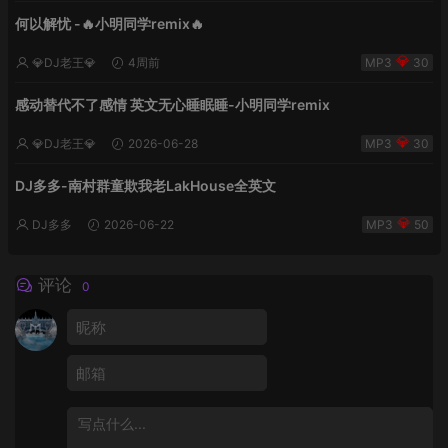
何以解忧 -🔥小明同学remix🔥
💎DJ老王💎
4周前
30
感动替代不了感情 英文无心睡眠睡-小明同学remix
💎DJ老王💎
2026-06-28
30
DJ多多-南村群童欺我老LakHouse全英文
DJ多多
2026-06-22
50
评论
0