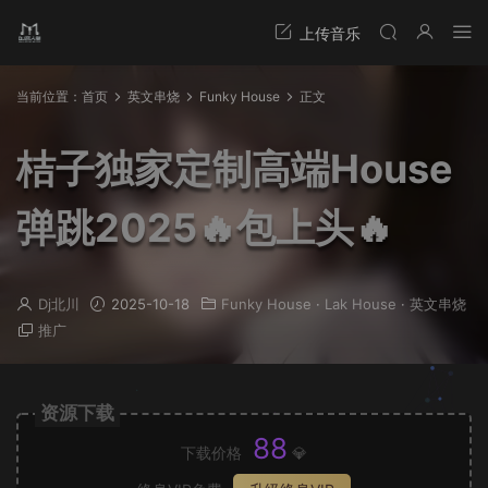
当前位置：
首页
英文串烧
Funky House
正文
桔子独家定制高端House
弹跳2025🔥包上头🔥
Dj北川
2025-10-18
Funky House
·
Lak House
·
英文串烧
推广
资源下载
88
下载价格
💎