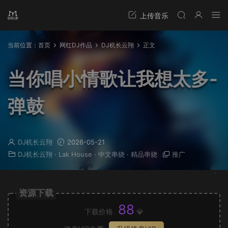
当前位置：
首页
网红DJ作品
DJ机长云翔
正文
当你唱小情歌让我想太多-
弹鼓
DJ机长云翔
2026-05-21
DJ机长云翔
·
Lak House
·
中文串烧
·
精品串烧
推广
资源下载
88
下载价格
💎