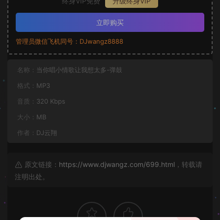
终身VIP免费
升级终身VIP
立即购买
管理员微信飞机同号：DJwangz8888
名称：
当你唱小情歌让我想太多-弹鼓
格式：
MP3
音质：
320 Kbps
大小：
MB
作者：
DJ云翔
原文链接：
https://www.djwangz.com/699.html
，转载请
注明出处。