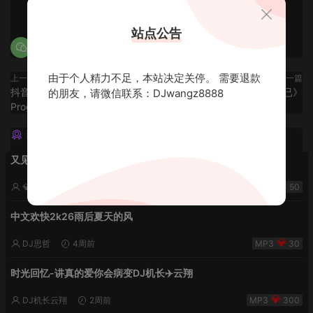
0
0
站点公告
由于个人精力不足，本站决定关停。 需要退款
上一篇
下一篇
抖音流行中文旋律说唱
《阳光宅男也情非得已》
的朋友，请微信联系：DJwangz8888
Proghouse
猜你喜欢
又见流星雨 lak中文-小明同学remix
💎DJ老王💎
2周前
50
中文欢快2k26雨后夏天的风
DJ思哲
4周前
30
时光回忆-讲真的爱你会病变DJ机长✈️云翔
DJ机长云翔
2周前
300