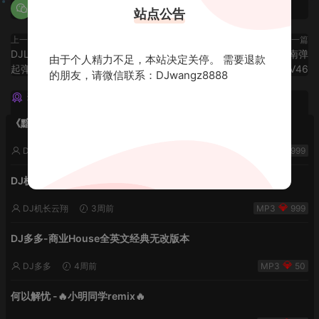
站点公告
上一篇
下一篇
DJLIN-艾伦专属中英节奏棉花一
DJLIN-DJ阿宇专属全改版越南弹
由于个人精力不足，本站决定关停。 需要退款
起弹v37
棉花V46
的朋友，请微信联系：DJwangz8888
猜你喜欢
《黯然销魂夜5》VHDJ机长✈️DJ糖果🍬
DJ机长云翔
2周前
999
DJ机长✈️DJ糖果🍬【丝滑之夜5】House摇摆节奏✈️纯净版🍬
DJ机长云翔
3周前
999
DJ多多-商业House全英文经典无改版本
DJ多多
4周前
50
何以解忧 -🔥小明同学remix🔥