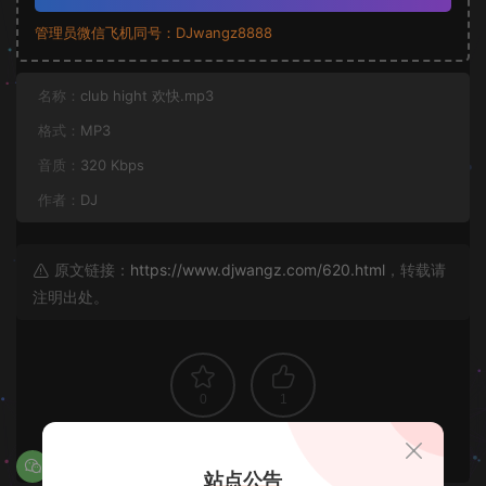
管理员微信飞机同号：DJwangz8888
名称：
club hight 欢快.mp3
格式：
MP3
音质：
320 Kbps
作者：
DJ
原文链接：
https://www.djwangz.com/620.html
，转载请
注明出处。
0
1
站点公告