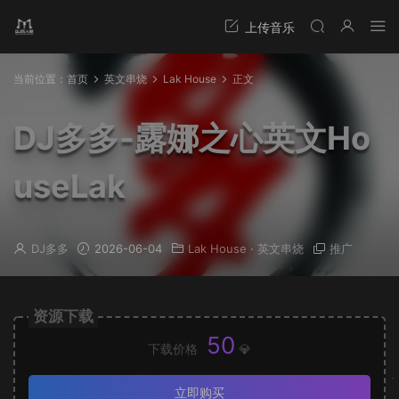
当前位置：
首页
英文串烧
Lak House
正文
DJ多多-露娜之心英文Ho
useLak
DJ多多
2026-06-04
Lak House
·
英文串烧
推广
资源下载
50
下载价格
💎
立即购买