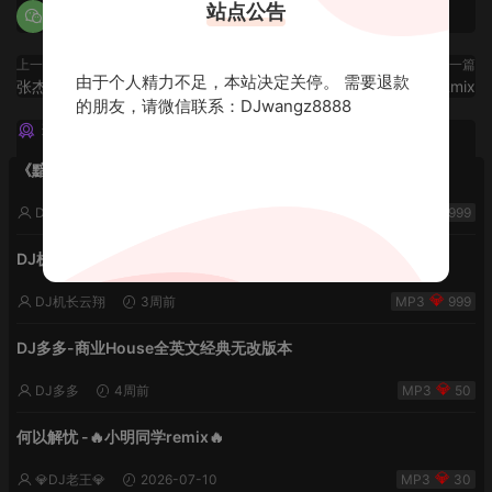
站点公告
上一篇
下一篇
由于个人精力不足，本站决定关停。 需要退款
张杰专辑2026-DJ老王
榜单英文Lak House-Dj小李Rmix
的朋友，请微信联系：DJwangz8888
猜你喜欢
《黯然销魂夜5》VHDJ机长✈️DJ糖果🍬
DJ机长云翔
2周前
999
DJ机长✈️DJ糖果🍬【丝滑之夜5】House摇摆节奏✈️纯净版🍬
DJ机长云翔
3周前
999
DJ多多-商业House全英文经典无改版本
DJ多多
4周前
50
何以解忧 -🔥小明同学remix🔥
💎DJ老王💎
2026-07-10
30