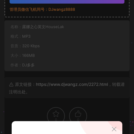
管理员微信飞机同号：DJwangz8888
名称：
露娜之心英文HouseLak
格式：
MP3
音质：
320 Kbps
大小：
166MB
作者：
DJ多多
原文链接：
https://www.djwangz.com/2272.html
，转载请
注明出处。
0
0