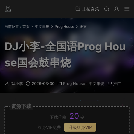
当前位置：
首页
中文串烧
Prog House
正文
DJ小李-全国语Prog Hou
se国会鼓串烧
DJ小李
2026-03-30
Prog House
·
中文串烧
推广
资源下载
20
下载价格
💎
终身VIP免费
升级终身VIP