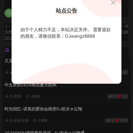
站点公告
上一篇
下一篇
由于个人精力不足，本站决定关停。 需要退款
凡性的提醒 Funky House Q鼓
Dj思哲Mix-2026的抖音❤️2026
的朋友，请微信联系：DJwangz8888
2026 - 十三Remix
猜你喜欢
又见流星雨 lak中文-小明同学remix
💎DJ老王💎
2周前
50
中文欢快2k26雨后夏天的风
DJ思哲
4周前
30
时光回忆-讲真的爱你会病变DJ机长✈️云翔
DJ机长云翔
3周前
300
2526FKPH谁背着风流泪 - DJ机长✈️云翔🌈