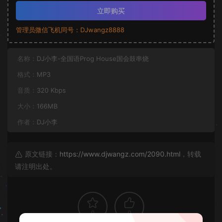
立即购买
管理员微信飞机同号：DJwangz8888
名称：
DJ小李-全国语Prog House国会鼓串烧
格式：
MP3
音质：
320 Kbps
大小：
166MB
作者：
DJ小李
原文链接：
https://www.djwangz.com/2090.html
，转载
请注明出处。
0
0