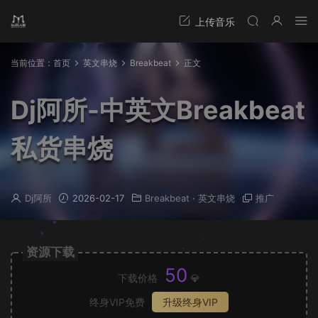
当前位置：
首页
英文串烧
Breakbeat
正文
Dj阿所-中英文Breakbeat
私货串烧
Dj阿所
2026-02-17
Breakbeat
·
英文串烧
推广
资源下载
50
下载价格
💎
终身VIP免费
升级终身VIP