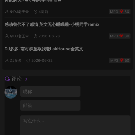
💎DJ老王💎
4周前
30
感动替代不了感情 英文无心睡眠睡-小明同学remix
💎DJ老王💎
2026-06-28
30
DJ多多-南村群童欺我老LakHouse全英文
DJ多多
2026-06-22
50
评论
0