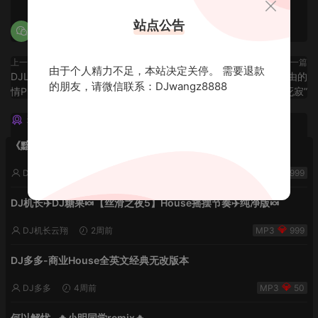
站点公告
上一篇
下一篇
由于个人精力不足，本站决定关停。 需要退款
DJLei - 西港没有雪❄之最后的深
全国语ProgHouse“天生自由的
的朋友，请微信联系：DJwangz8888
情Prog House中文串烧
风，不该为了凡俗而死寂”
猜你喜欢
《黯然销魂夜5》VHDJ机长✈️DJ糖果🍬
DJ机长云翔
2周前
999
DJ机长✈️DJ糖果🍬【丝滑之夜5】House摇摆节奏✈️纯净版🍬
DJ机长云翔
2周前
999
DJ多多-商业House全英文经典无改版本
DJ多多
4周前
50
何以解忧 -🔥小明同学remix🔥