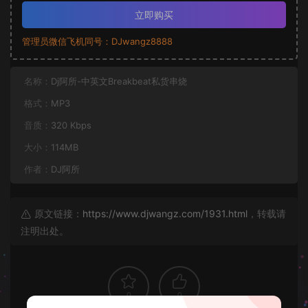
立即购买
管理员微信飞机同号：DJwangz8888
名称：
Dj阿所-中英文Breakbeat私货串烧
格式：
MP3
音质：
320 Kbps
大小：
114MB
作者：
DJ阿所
原文链接：
https://www.djwangz.com/1931.html
，转载请
注明出处。
0
0