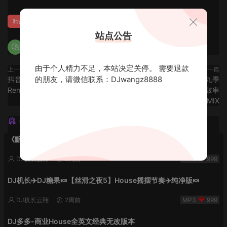
精品LAK推荐
站点公告
由于个人精力不足，本站决定关停。 需要退款
上一篇
下一篇
的朋友，请微信联系：DJwangz8888
抖音流行翻唱中文串烧 - 【十三
BPM135-江南会第九季
Remix】
Give.It.To.Me弹棉花越南鼓串
烧.Dj小骚.MIX
猜你喜欢
《黯然销魂夜5》VHDJ机长✈️DJ糖果🍬
DJ机长云翔
2周前
999
DJ机长✈️DJ糖果🍬【丝滑之夜5】House摇摆节奏✈️纯净版🍬
DJ机长云翔
2周前
999
DJ多多-商业House全英文经典无改版本