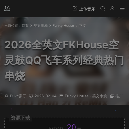
当前位置：
首页
英文串烧
Funky House
正文
2026全英文FKHouse空
灵鼓QQ飞车系列经典热门
串烧
DJkc豪仔
2026-02-04
Funky House
·
英文串烧
推广
资源下载
20
下载价格
💎