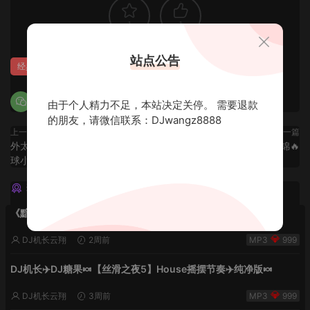
1
1
站点公告
经典英文
由于个人精力不足，本站决定关停。 需要退款
的朋友，请微信联系：DJwangz8888
上一篇
下一篇
外太空专用头不是头是旋转的地
🔥前程似锦🔥
球小伟专属
猜你喜欢
《黯然销魂夜5》VHDJ机长✈️DJ糖果🍬
DJ机长云翔
2周前
999
DJ机长✈️DJ糖果🍬【丝滑之夜5】House摇摆节奏✈️纯净版🍬
DJ机长云翔
3周前
999