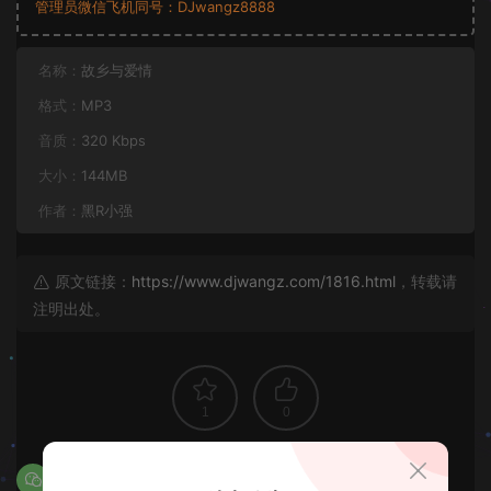
管理员微信飞机同号：DJwangz8888
名称：
故乡与爱情
格式：
MP3
音质：
320 Kbps
大小：
144MB
作者：
黑R小强
原文链接：
https://www.djwangz.com/1816.html
，转载请
注明出处。
1
0