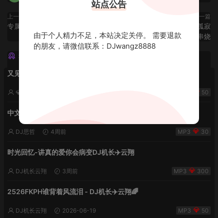
站点公告
上一篇
下一篇
专属周杰伦私货ProgHouse串烧
抖音流行国语百年孤寂
由于个人精力不足，本站决定关停。 需要退款
FunKyhouse串烧
的朋友，请微信联系：DJwangz8888
猜你喜欢
又见流星雨 lak中文-小明同学remix
💎DJ老王💎
2周前
50
中文欢快2k26雨后夏天的风
DJ思哲
4周前
30
时光回忆-讲真的爱你会病变DJ机长✈️云翔
DJ机长云翔
3周前
300
2526FKPH谁背着风流泪 - DJ机长✈️云翔🌈
DJ机长云翔
2026-06-19
50