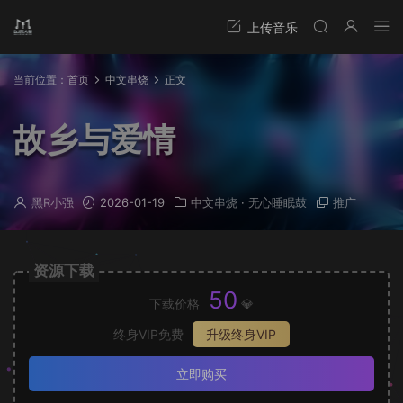
当前位置：
首页
中文串烧
正文
故乡与爱情
黑R小强
2026-01-19
中文串烧
·
无心睡眠鼓
推广
资源下载
50
下载价格
💎
终身VIP免费
升级终身VIP
立即购买