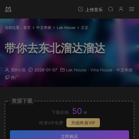
当前位置：
首页
中文串烧
Lak House
正文
带你去东北溜达溜达
黑R小强
2026-01-07
Lak House
·
Vina House
·
中文串烧
推广
资源下载
50
下载价格
💎
终身VIP免费
升级终身VIP
立即购买