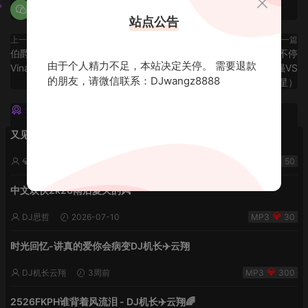
站点公告
上一篇
下一篇
伯爵自用第三季-欧美英文与节奏
🔥 尚灵专属🔥时尚欢唱跳不停
由于个人精力不足，本站决定关停。 需要退款
Vina的故事
Funkyhouse（黑R小强VS
的朋友，请微信联系：DJwangz8888
DJStar星）
猜你喜欢
又见流星雨 lak中文-小明同学remix
💎DJ老王💎
2周前
50
中文欢快2k26雨后夏天的风
DJ思哲
2026-07-10
30
时光回忆-讲真的爱你会病变DJ机长✈️云翔
DJ机长云翔
3周前
300
2526FKPH谁背着风流泪 - DJ机长✈️云翔🌈