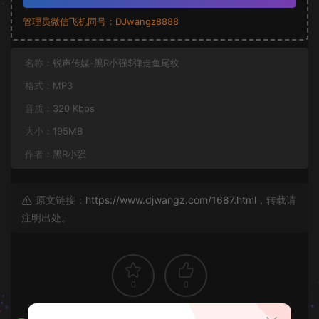
管理员微信飞机同号：DJwangz8888
名称：
锐声传媒-黑R小强$弹走鱼尾纹
格式：
MP3
音质：
320 Kbps
大小：
195MB
作者：
黑R小强
原文链接：
https://www.djwangz.com/1687.html
，转载请
注明出处。
0
0