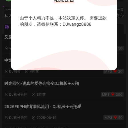
上一篇
下一篇
私人派对实录Beyond无悔这一生
★左左订制 - 海洋之心
由于个人精力不足，本站决定关停。 需要退款
的朋友，请微信联系：DJwangz8888
猜你喜欢
又见流星雨 lak中文-小明同学remix
💎DJ老王💎
2周前
50
中文欢快2k26雨后夏天的风
DJ思哲
4周前
30
时光回忆-讲真的爱你会病变DJ机长✈️云翔
DJ机长云翔
3周前
300
2526FKPH谁背着风流泪 - DJ机长✈️云翔🌈
DJ机长云翔
2026-06-19
50