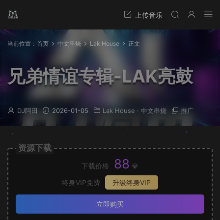
当前位置：
首页
中文串烧
Lak House
正文
兄弟情谊专辑-LAK亮鼓
DJ阿田
2026-01-05
Lak House
·
中文串烧
推广
资源下载
88
下载价格
💎
终身VIP免费
升级终身VIP
立即购买