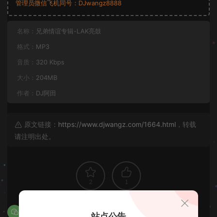
管理员微信飞机同号：DJwangz8888
名称：
兄弟情谊专辑-LAK亮鼓
格式：
MP3
音质：
320 Kbps
大小：
204MB
作者：
DJ阿田
原文链接：
https://www.djwangz.com/1664.html
，转载
请注明出处。
2
1
站点公告