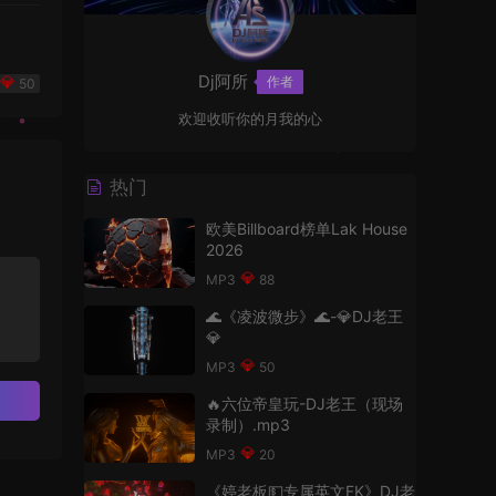
Dj阿所
作者
50
欢迎收听你的月我的心
热门
欧美Billboard榜单Lak House
2026
88
🌊《凌波微步》🌊-💎DJ老王
💎
50
🔥六位帝皇玩-DJ老王（现场
录制）.mp3
20
《婷老板💵专属英文FK》DJ老