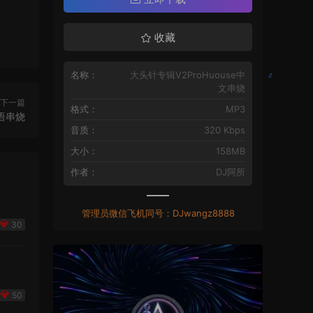
收藏
名称：
大头针专辑V2ProHuouse中
文串烧
下一篇
格式：
MP3
国语串烧
音质：
320 Kbps
大小：
158MB
作者：
DJ阿所
管理员微信飞机同号：DJwangz8888
30
50