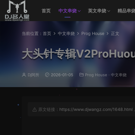
首页
中文串烧
英文串烧
精品串
当前位置：
首页
中文串烧
Prog House
正文
大头针专辑V2ProHuo
Dj阿所
2026-01-05
Prog House
·
中文串烧
原文链接：
https://www.djwangz.com/1648.html