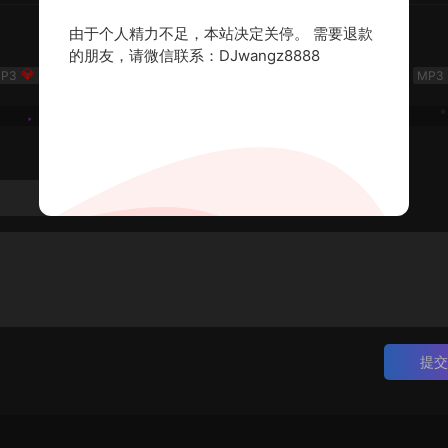
由于个人精力不足，本站决定关停。 需要退款
《岁月如歌》💎DJ老王💎怀旧Q鼓中文
的朋友，请微信联系：DJwangz8888
20
💎DJ老王💎
2026-06-28
提交