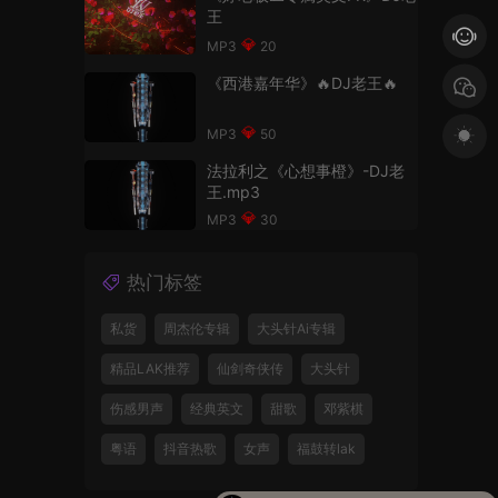
王
20
《西港嘉年华》🔥DJ老王🔥
50
法拉利之《心想事橙》-DJ老
王.mp3
30
热门标签
私货
周杰伦专辑
大头针Ai专辑
精品LAK推荐
仙剑奇侠传
大头针
伤感男声
经典英文
甜歌
邓紫棋
粤语
抖音热歌
女声
福鼓转lak