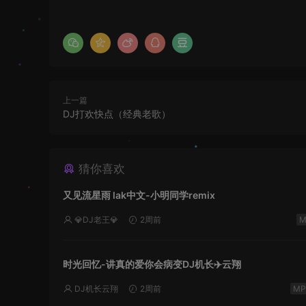
上一篇
DJ打欢快点（经典老歌）
猜你喜欢
又见流星雨 lak中文-小明同学remix
💎DJ老王💎
2周前
时光回忆-讲真的爱你会病变DJ机长✈️云翔
DJ机长云翔
2周前