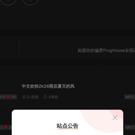
0
0
如愿你的偏爱ProgHouse全
中文欢快2k26雨后夏天的风
50
DJ思哲
4周前
2526FKPH谁背着风流泪 - DJ机长✈️云翔🌈
站点公告
300
DJ机长云翔
2026-06-19