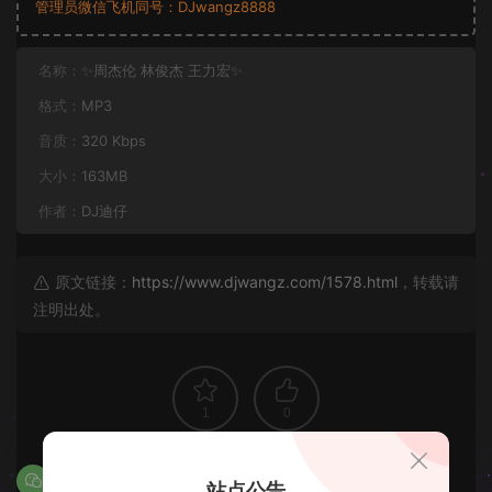
管理员微信飞机同号：DJwangz8888
名称：
✨周杰伦 林俊杰 王力宏✨
格式：
MP3
音质：
320 Kbps
大小：
163MB
作者：
DJ迪仔
原文链接：
https://www.djwangz.com/1578.html
，转载请
注明出处。
1
0
站点公告