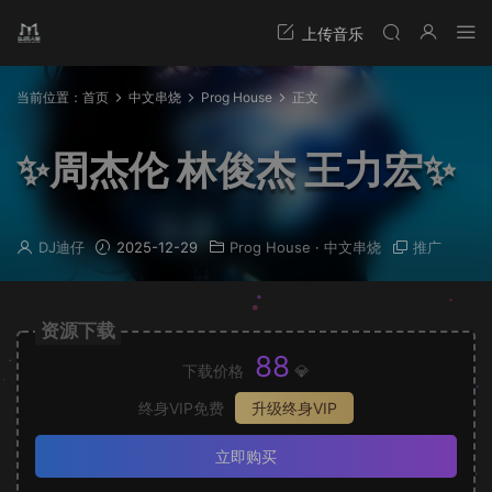
当前位置：
首页
中文串烧
Prog House
正文
✨周杰伦 林俊杰 王力宏✨
DJ迪仔
2025-12-29
Prog House
·
中文串烧
推广
资源下载
88
下载价格
💎
终身VIP免费
升级终身VIP
立即购买