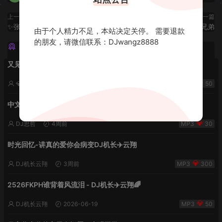
上一篇
下一篇
✨张宇 邰正宵 张信哲 周传雄✨
桃园结义之烧黄纸兄弟
由于个人精力不足，本站决定关停。 需要退款
的朋友，请微信联系：DJwangz8888
猜你喜欢
又见流星雨 lak中文-小明同学remix
💎DJ老王💎
2周前
50
中文欢快2k26雨后夏天的风
DJ思哲
4周前
30
时光回忆-讲真的爱你会病变DJ机长✈️云翔
DJ机长云翔
3周前
300
2526FKPH谁背着风流泪 - DJ机长✈️云翔🌈
DJ机长云翔
2026-06-19
50