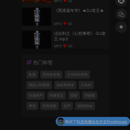
20
《西港嘉年华》🔥DJ老王🔥
50
法拉利之《心想事橙》-DJ老
王.mp3
30
热门标签
私货
周杰伦专辑
大头针Ai专辑
精品LAK推荐
仙剑奇侠传
大头针
伤感男声
经典英文
甜歌
邓紫棋
粤语
抖音热歌
女声
福鼓转lak
购买了
抖音热播女生中文ProgHouse