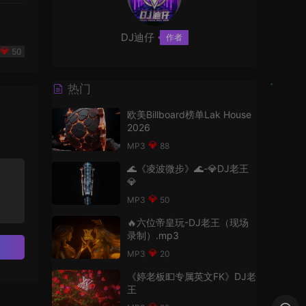
DJ迪仔
作者
50
热门
欧美Billboard榜单Lak House
2026
88
🌊《凌波微步》🌊-💎DJ老王
💎
50
🔥六位帝皇玩-DJ老王（现场
录制）.mp3
20
《婷老板💵专属英文FK》DJ老
王