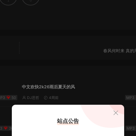
1
0
春风何时来 真的
中文欢快2k26雨后夏天的风
50
DJ思哲
4周前
2526FKPH谁背着风流泪 - DJ机长✈️云翔🌈
站点公告
300
DJ机长云翔
2026-06-19