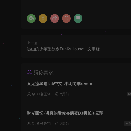
上一篇
远山的少年望故乡FunKyHouse中文串烧
猜你喜欢
又见流星雨 lak中文-小明同学remix
💎DJ老王💎
2周前
时光回忆-讲真的爱你会病变DJ机长✈️云翔
DJ机长云翔
2周前