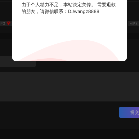
由于个人精力不足，本站决定关停。 需要退款
的朋友，请微信联系：DJwangz8888
《岁月如歌》💎DJ老王💎怀旧Q鼓中文
20
💎DJ老王💎
2026-06-28
提交