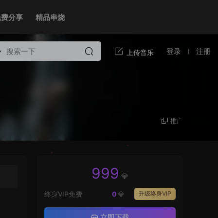
免费分享
精品串烧
登录
注册
推广
999
💎
终身VIP免费
0
💎
升级终身VIP
立即下载