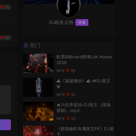
50
DJ机长云翔
作者
50
热门
欧美Billboard榜单Lak House
2026
88
🌊《凌波微步》🌊-💎DJ老王
💎
50
🔥六位帝皇玩-DJ老王（现场
录制）.mp3
20
《婷老板💵专属英文FK》DJ老
王