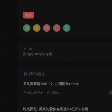
私货
上一篇
周杰伦lak弹鼓专辑
猜你喜欢
又见流星雨 lak中文-小明同学remix
💎DJ老王💎
2周前
时光回忆-讲真的爱你会病变DJ机长✈️云翔