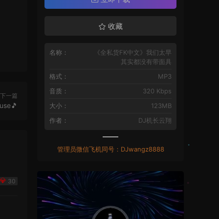
收藏
名称：
《全私货FK中文》我们太早
其实都没有带面具
格式：
MP3
音质：
320 Kbps
下一篇
se🎵
大小：
123MB
作者：
DJ机长云翔
管理员微信飞机同号：DJwangz8888
30