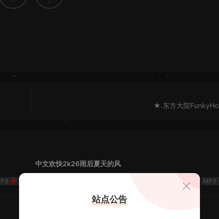
0
1
★.东方大院FunkyHou
中文欢快2k26雨后夏天的风
50
DJ思哲
4周前
站点公告
2526FKPH谁背着风流泪 - DJ机长✈️云翔🌈