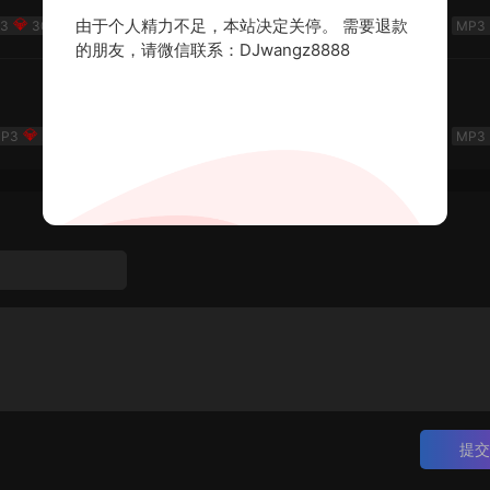
由于个人精力不足，本站决定关停。 需要退款
300
DJ机长云翔
2026-06-19
的朋友，请微信联系：DJwangz8888
《岁月如歌》💎DJ老王💎怀旧Q鼓中文
20
💎DJ老王💎
2026-06-28
提交