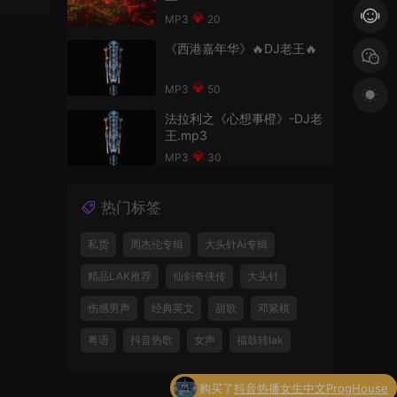
20
《西港嘉年华》🔥DJ老王🔥
50
法拉利之《心想事橙》-DJ老
王.mp3
30
热门标签
私货
周杰伦专辑
大头针Ai专辑
精品LAK推荐
仙剑奇侠传
大头针
伤感男声
经典英文
甜歌
邓紫棋
粤语
抖音热歌
女声
福鼓转lak
购买了
抖音热播女生中文ProgHouse