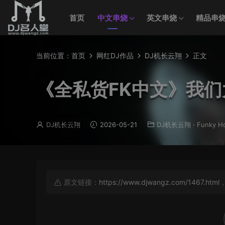
首页
中文串烧
英文串烧
精品串
当前位置：
首页
网红DJ作品
DJ机长云翔
正文
《全私货FK中文》我
DJ机长云翔
2026-05-21
DJ机长云翔
·
Funky H
原文链接：
https://www.djwangz.com/1467.html