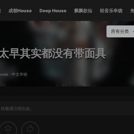
烧
成都House
Deep House
飘飘欲仙
轻音乐串烧
所有分类
们太早其实都没有带面具
ouse
·
中文串烧
，转载请注明出处。