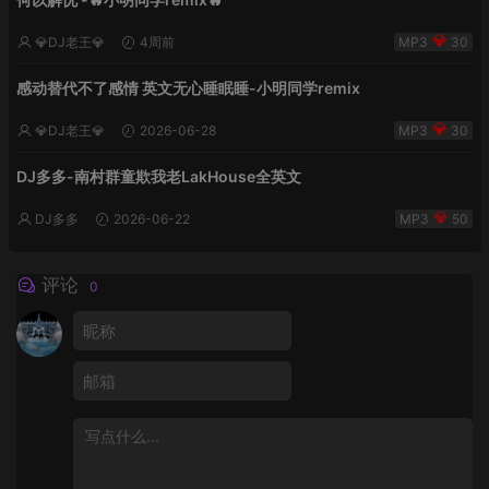
💎DJ老王💎
4周前
30
感动替代不了感情 英文无心睡眠睡-小明同学remix
💎DJ老王💎
2026-06-28
30
DJ多多-南村群童欺我老LakHouse全英文
DJ多多
2026-06-22
50
评论
0