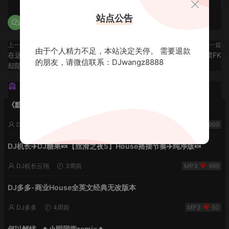
站点公告
上一篇
下一篇
由于个人精力不足，本站决定关停。 需要退款
在远方也别忘了回头望望那熟悉
11月乌托邦欢乐摇摆FK
的朋友，请微信联系：DJwangz8888
却陌生的故乡
猜你喜欢
《黯然销魂夜5》VHDJ机长✈️DJ糖果🍬
DJ机长云翔
2周前
999
DJ机长✈️DJ糖果🍬【丝滑之夜5】House摇摆节奏✈️纯净版🍬
DJ机长云翔
3周前
999
DJ多多-商业House全英文经典无改版本
DJ多多
4周前
50
何以解忧 -🔥小明同学remix🔥