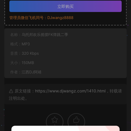
立即购买
管理员微信飞机同号：DJwangz8888
名称：
乌托邦欢乐摇摆FK弹跳二季
格式：
MP3
音质：
320 Kbps
大小：
150MB
作者：
江西DJ阿靖
原文链接：
https://www.djwangz.com/1410.html
，转载请
注明出处。
1
2