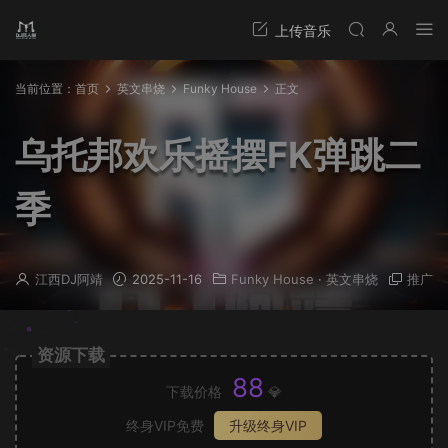
当前位置：
首页
英文串烧
Funky House
正文
乌托邦欢乐摇摆FK弹跳二
季
江西DJ阿靖
2025-11-16
Funky House
·
英文串烧
推广
资源下载
88
下载价格
💎
终身VIP免费
升级终身VIP