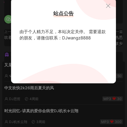
0
0
站点公告
由于个人精力不足，本站决定关停。 需要退款
上一篇
下一篇
吹着夏天的风在下个路口再见吧
在远方也别忘了回头望望那熟悉
的朋友，请微信联系：DJwangz8888
却陌生的故乡
猜你喜欢
又见流星雨 lak中文-小明同学remix
💎DJ老王💎
2周前
50
中文欢快2k26雨后夏天的风
DJ思哲
4周前
30
时光回忆-讲真的爱你会病变DJ机长✈️云翔
DJ机长云翔
3周前
300