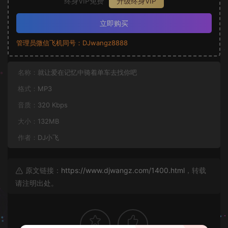
终身VIP免费
升级终身VIP
立即购买
管理员微信飞机同号：DJwangz8888
名称：
就让爱在记忆中骑着单车去找你吧
格式：
MP3
音质：
320 Kbps
大小：
132MB
作者：
DJ小飞
原文链接：
https://www.djwangz.com/1400.html
，转载
请注明出处。