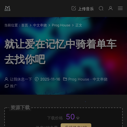
当前位置：
首页
中文串烧
Prog House
正文
就让爱在记忆中骑着单车
去找你吧
让我休息一下
2025-11-16
Prog House
·
中文串烧
推广
资源下载
50
下载价格
💎