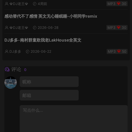
💎DJ老王💎
4周前
30
感动替代不了感情 英文无心睡眠睡-小明同学remix
💎DJ老王💎
2026-06-28
30
DJ多多-南村群童欺我老LakHouse全英文
DJ多多
2026-06-22
50
评论
0