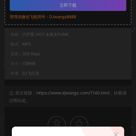
立即下载
管理员微信飞机同号：DJwangz8888
名称：
六芒星,VIO7 全英文FUNK
格式：
MP3
音质：
320 Kbps
大小：
139MB
作者：
DJ飞行员
原文链接：
https://www.djwangz.com/1140.html
，转载请
注明出处。
0
0