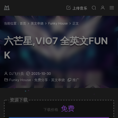
当前位置：
首页
英文串烧
Funky House
正文
六芒星,VIO7 全英文FUN
K
DJ飞行员
2025-10-30
Funky House
·
免费分享
·
英文串烧
推广
资源下载
免费
下载价格