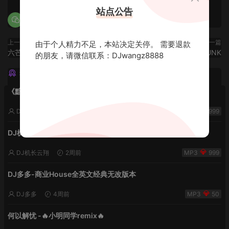
站点公告
上一篇
下一篇
由于个人精力不足，本站决定关停。 需要退款
六芒星,VIO6 全英文FUNK
六芒星,VIO8 全英文FUNK
的朋友，请微信联系：DJwangz8888
猜你喜欢
《黯然销魂夜5》VHDJ机长✈️DJ糖果🍬
DJ机长云翔
2周前
999
DJ机长✈️DJ糖果🍬【丝滑之夜5】House摇摆节奏✈️纯净版🍬
DJ机长云翔
2周前
999
DJ多多-商业House全英文经典无改版本
DJ多多
4周前
50
何以解忧 -🔥小明同学remix🔥