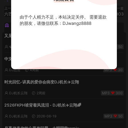
上一篇
下一篇
六芒星,VIO1
六芒星,VIO3
由于个人精力不足，本站决定关停。 需要退款
的朋友，请微信联系：DJwangz8888
猜你喜欢
又见流星雨 lak中文-小明同学remix
💎DJ老王💎
2周前
50
中文欢快2k26雨后夏天的风
DJ思哲
4周前
30
时光回忆-讲真的爱你会病变DJ机长✈️云翔
DJ机长云翔
2周前
300
2526FKPH谁背着风流泪 - DJ机长✈️云翔🌈
DJ机长云翔
2026-06-19
50