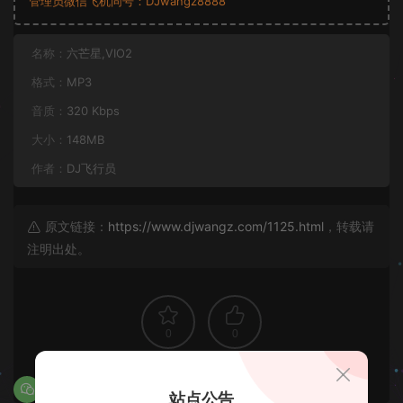
管理员微信飞机同号：DJwangz8888
名称：
六芒星,VIO2
格式：
MP3
音质：
320 Kbps
大小：
148MB
作者：
DJ飞行员
原文链接：
https://www.djwangz.com/1125.html
，转载请
注明出处。
0
0
站点公告