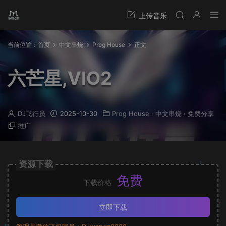
当前位置：
首页
中文串烧
Prog House
正文
六芒星,VIO2
DJ飞行员
2025-10-30
Prog House
·
中文串烧
·
免费分享
推广
资源下载
免费
下载价格
立即下载