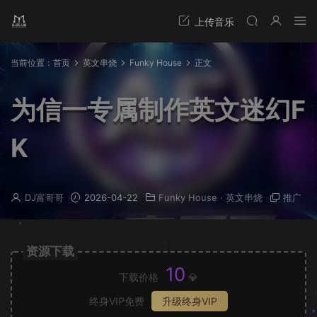
当前位置：
首页
英文串烧
Funky House
正文
为信一专属制作英文迷幻F
K
DJ富哥哥
2026-04-22
Funky House
·
英文串烧
推广
资源下载
10
下载价格
💎
终身VIP免费
升级终身VIP