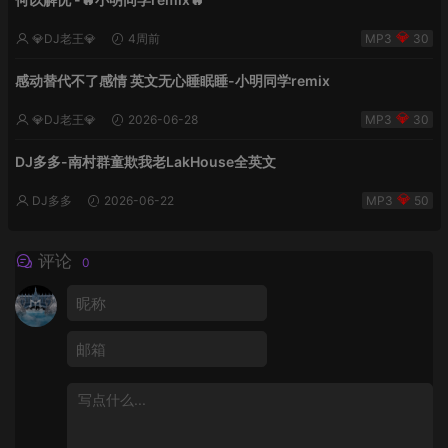
💎DJ老王💎
4周前
30
感动替代不了感情 英文无心睡眠睡-小明同学remix
💎DJ老王💎
2026-06-28
30
DJ多多-南村群童欺我老LakHouse全英文
DJ多多
2026-06-22
50
评论
0