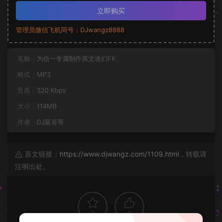
立即购买
管理员微信飞机同号：DJwangz8888
名称：
为信一专属制作英文迷幻FK
格式：
MP3
音质：
320 Kbps
大小：
114MB
作者：
DJ富哥哥
原文链接：
https://www.djwangz.com/1109.html
，转载请
注明出处。
0
0