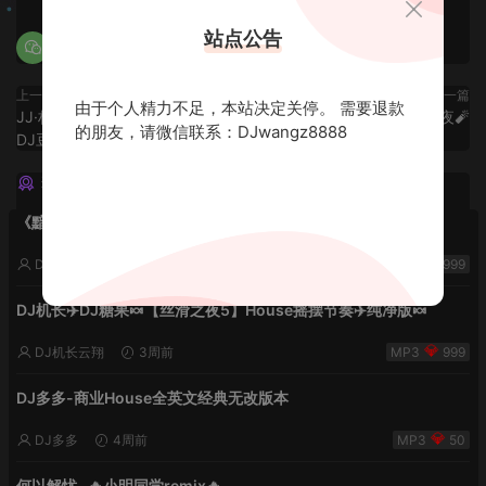
站点公告
上一篇
下一篇
由于个人精力不足，本站决定关停。 需要退款
JJ·林俊杰专辑 House Lak 弹跳-
千禧年欢快之夜🧨
的朋友，请微信联系：DJwangz8888
DJ豆腐
猜你喜欢
《黯然销魂夜5》VHDJ机长✈️DJ糖果🍬
DJ机长云翔
2周前
999
DJ机长✈️DJ糖果🍬【丝滑之夜5】House摇摆节奏✈️纯净版🍬
DJ机长云翔
3周前
999
DJ多多-商业House全英文经典无改版本
DJ多多
4周前
50
何以解忧 -🔥小明同学remix🔥