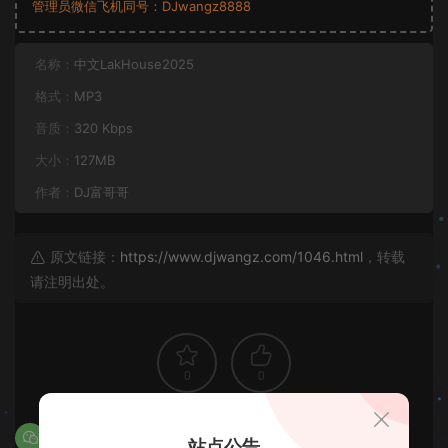
管理员微信飞机同号：DJwangz8888
名称：
中文LakHouse2025
格式：
MP3
音质：
320 Kbps
大小：
127MB
作者：
DJ富哥哥
原文链接：
https://www.djwangz.com/1046.html
，转载
请注明出处。
0
0
站点公告