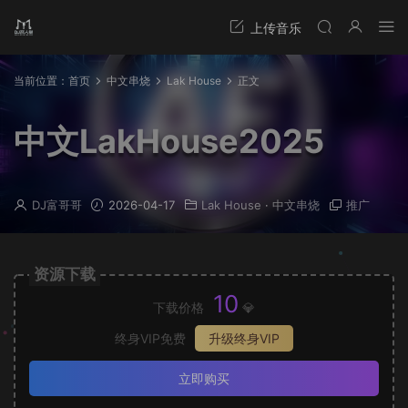
当前位置：
首页
中文串烧
Lak House
正文
中文LakHouse2025
DJ富哥哥
2026-04-17
Lak House
·
中文串烧
推广
资源下载
10
下载价格
💎
终身VIP免费
升级终身VIP
立即购买