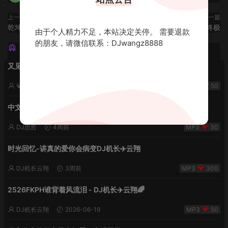
上一篇
下一篇
乾坤大挪移 House Lak
英文FK迷幻之夜终极
由于个人精力不足，本站决定关停。 需要退款
的朋友，请微信联系：DJwangz8888
猜你喜欢
又见流星雨 lak中文-小明同学remix
💎DJ老王💎
2周前
50
中文欢快2k26雨后夏天的风
DJ思哲
4周前
30
时光回忆-讲真的爱你会病变DJ机长✈️云翔
DJ机长云翔
3周前
300
2526FKPH谁背着风流泪 - DJ机长✈️云翔🌈
DJ机长云翔
2026-06-19
50