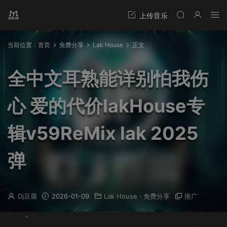
当前位置：
首页
免费分享
Lak House
正文
全中文耳熟能详别怕我伤
心 爱的代价lakHouse专
辑v59ReMix lak 2025
弹
Dj豆腐
2026-01-09
Lak House
·
免费分享
推广