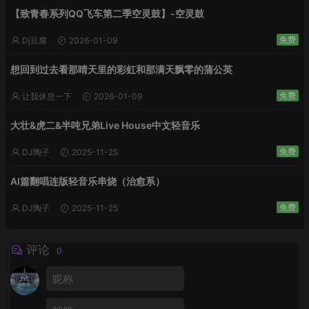
【致青春系列QQ飞车第二季空灵鼓】-空灵鼓
免费
Dj豆腐
2026-01-09
想回到过去看那晴天里的彩虹和那满天飘零的蒲公英
免费
让我休息一下
2026-01-09
大壮&虎二&半吨兄弟Live House中文轻音乐
免费
DJ陶子
2025-11-25
AI篇翻唱连版轻音乐串烧（治愈系）
免费
DJ陶子
2025-11-25
评论
0