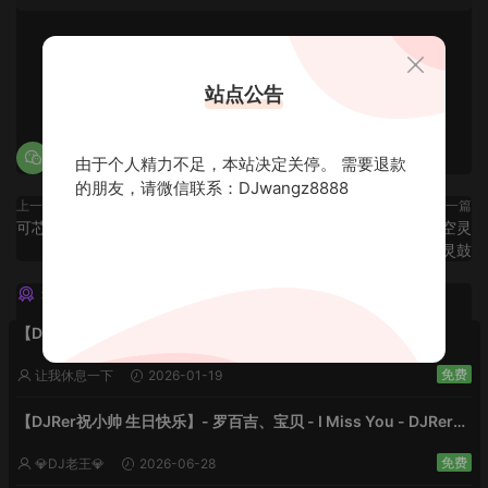
站点公告
0
0
由于个人精力不足，本站决定关停。 需要退款
的朋友，请微信联系：DJwangz8888
上一篇
下一篇
可芯专属英文FK
【致青春系列QQ飞车第二季空灵
鼓】-空灵鼓
猜你喜欢
【DJ小飞祝大家新年快乐】 Big Big World - DjRer Vinx
免费
让我休息一下
2026-01-19
【DJRer祝小帅 生日快乐】- 罗百吉、宝贝 - I Miss You - DJRer
Remix
免费
💎DJ老王💎
2026-06-28