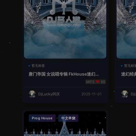
暂无标签
暂无标
唐门帝国 女说唱专辑 FkHouse迷幻英
迷幻经典
文串烧
烧
88
DjLucky阿庆
2025-11-01
Dj
·
Prog House
中文串烧