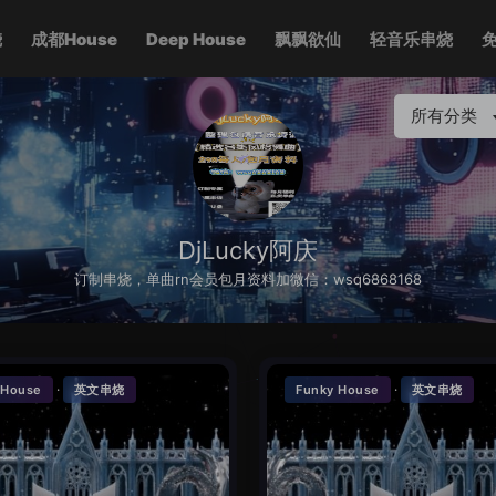
烧
成都House
Deep House
飘飘欲仙
轻音乐串烧
所有分类
DjLucky阿庆
订制串烧，单曲rn会员包月资料加微信：wsq6868168
·
·
 House
英文串烧
Funky House
英文串烧