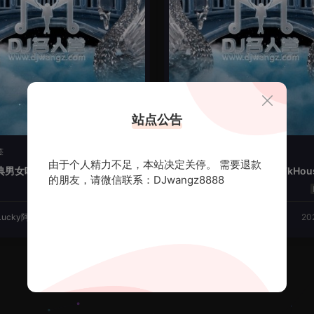
站点公告
签
暂无标签
由于个人精力不足，本站决定关停。 需要退款
男女唱系列 FkHouse英文串
越南木糖醇 男说唱专辑 FkHou
的朋友，请微信联系：DJwangz8888
英文串烧
88
Lucky阿庆
2025-11-01
DjLucky阿庆
20