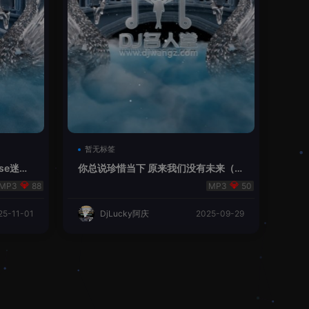
暂无标签
se迷幻
你总说珍惜当下 原来我们没有未来（Dj
Lucky阿庆 2025 FunkyHouse 中文
88
50
情感串烧）
25-11-01
DjLucky阿庆
2025-09-29