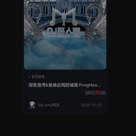
暂无标签
深夜港湾&落难必闯防城港 ProgHous
e粤语&英文（DjLucky阿庆 2025）
50
DjLucky阿庆
2025-10-26