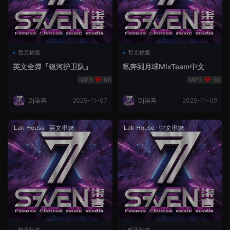
暂无标签
暂无标签
英文全弹『银河护卫队』
私奔到月球MixTeam中文
88
50
Dj柒喜
2025-11-07
Dj柒喜
2025-11-09
Lak House
·
英文串烧
Lak House
·
中文串烧