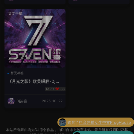
英文串烧
暂无标签
《月光之影》欧美唱腔-Dj柒
喜🎸
88
Dj柒喜
2025-10-22
购买了
抖音热播女生中文ProgHouse
本站所有舞曲均为DJ原创作品，由DJ自愿上传至本站。音乐所有权归DJ及其