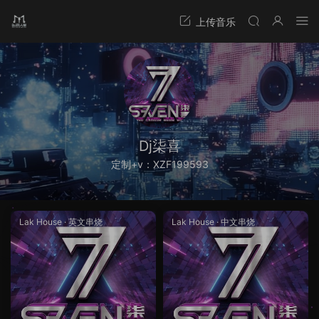
Dj柒喜
定制+v：XZF199593
Lak House
·
英文串烧
Lak House
·
中文串烧