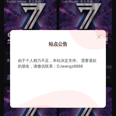
Funky House
·
英文串烧
Lak House
·
中文串烧
站点公告
暂无标签
暂无标签
水调节奏FK竹子鼓
由于个人精力不足，本站决定关停。 需要退款
好想和你在一起🌹Lak中文
的朋友，请微信联系：DJwangz8888
88
50
Dj柒喜
2025-11-07
Dj柒喜
2025-11-09
Vina House
·
英文串烧
LakHouse
·
Vina House
·
中文单曲