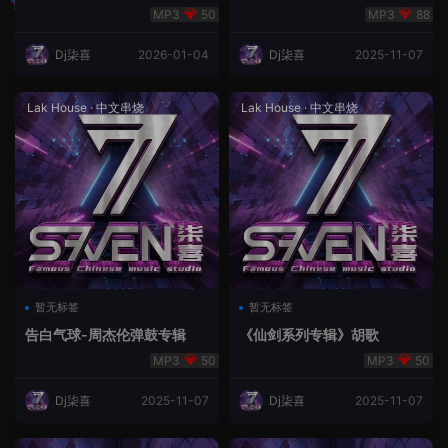
50
88
Dj柒喜
2026-01-04
Dj柒喜
2025-11-07
Lak House
·
中文串烧
Lak House
·
中文串烧
暂无标签
暂无标签
告白气球-周杰伦弹鼓专辑
《仙剑系列专辑》胡歌
50
50
Dj柒喜
2025-11-07
Dj柒喜
2025-11-07