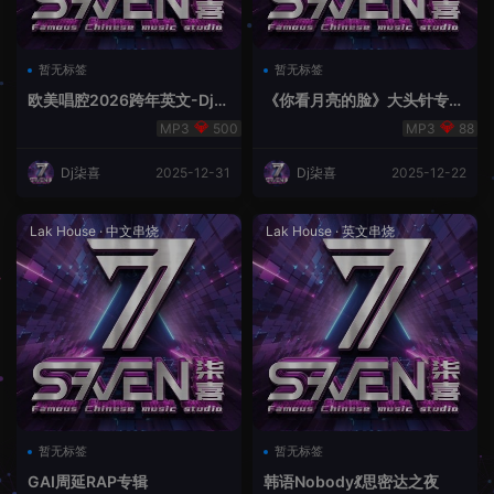
暂无标签
暂无标签
欧美唱腔2026跨年英文-Dj柒
《你看月亮的脸》大头针专辑
喜Lak ReMix
2026
500
88
Dj柒喜
2025-12-31
Dj柒喜
2025-12-22
Lak House
·
中文串烧
Lak House
·
英文串烧
暂无标签
暂无标签
GAI周延RAP专辑
韩语Nobody💃思密达之夜