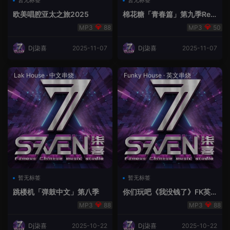
暂无标签
暂无标签
欧美唱腔亚太之旅2025
棉花糖「青春篇」第九季ReM
ix Lak 2025
88
50
Dj柒喜
2025-11-07
Dj柒喜
2025-11-07
Lak House
·
中文串烧
Funky House
·
英文串烧
暂无标签
暂无标签
跳楼机「弹鼓中文」第八季
你们玩吧《我没钱了》FK英
文
88
88
Dj柒喜
2025-10-22
Dj柒喜
2025-10-22