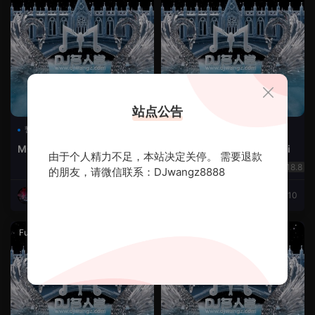
站点公告
暂无标签
暂无标签
MG Traxx - Burn This City
MC Batata - Feira de Acari
由于个人精力不足，本站决定关停。 需要退款
18.8
18.8
的朋友，请微信联系：DJwangz8888
DJ小航
2025-11-10
DJ小航
2025-11-10
Funky House
·
英文单曲
Funky House
·
英文单曲