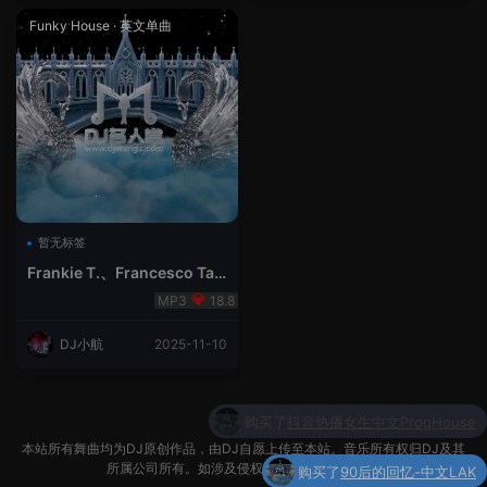
Funky House
·
英文单曲
暂无标签
Frankie T.、Francesco Tau
rino - Fraelis
18.8
DJ小航
2025-11-10
购买了
90后的回忆-中文LAK
本站所有舞曲均为DJ原创作品，由DJ自愿上传至本站。音乐所有权归DJ及其
所属公司所有。如涉及侵权，请联系我们处理。
购买
Dj阿所-热播Q鼓系列FunKyhouse英文