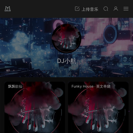
DJ小航
飘飘欲仙
Funky House
·
英文串烧