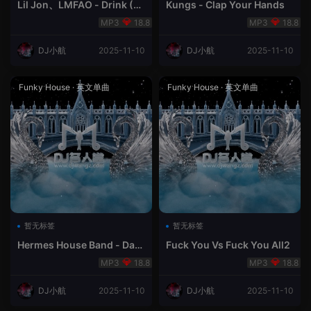
Lil Jon、LMFAO - Drink (La
Kungs - Clap Your Hands
zy Jay Radio Edit)
18.8
18.8
DJ小航
2025-11-10
DJ小航
2025-11-10
Funky House
·
英文单曲
Funky House
·
英文单曲
暂无标签
暂无标签
Hermes House Band - Das
Fuck You Vs Fuck You All2
geht ab
18.8
18.8
DJ小航
2025-11-10
DJ小航
2025-11-10