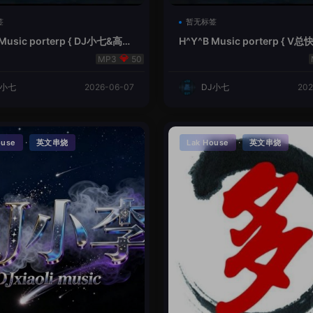
签
暂无标签
 Music porterp { DJ小七&高总
H^Y^B Music porterp { 
的风铃}
之旅英文}
50
J小七
2026-06-07
DJ小七
202
·
·
ouse
英文串烧
Lak House
英文串烧