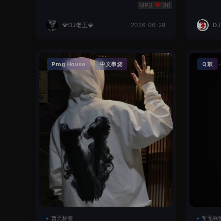
明同学remix
英文
30
💎DJ老王💎
2026-06-28
D
·
Prog House
中文串烧
Q鼓
暂无标签
暂无标