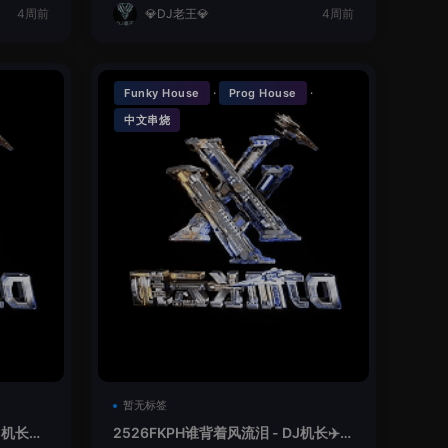
4周前
💎DJ老王💎
4周前
·
·
Funky House
Prog House
中文串烧
暂无标签
机长✈️
2526FKPH谁背着风流泪 - DJ机长✈️云