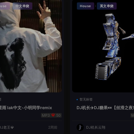
·
·
ouse
中文串烧
House
英文串烧
签
暂无标签
雨 lak中文-小明同学remix
DJ机长✈️DJ糖果🍬【丝滑之夜
se摇摆节奏✈️纯净版🍬
50
DJ老王💎
2周前
DJ机长云翔