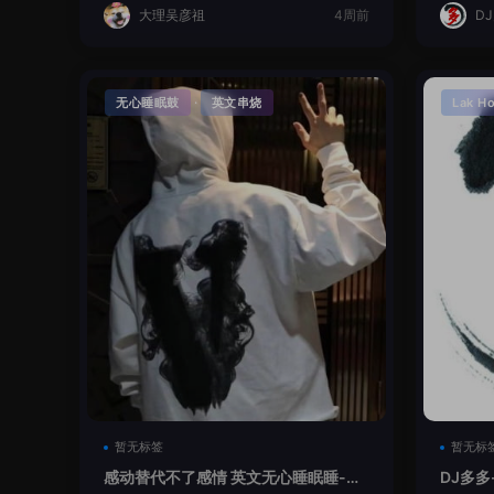
大理吴彦祖
4周前
D
·
无心睡眠鼓
英文串烧
Lak H
暂无标签
暂无标
感动替代不了感情 英文无心睡眠睡-小
DJ多多