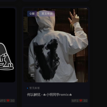
·
Q鼓
英文串烧
暂无标签
何以解忧 -🔥小明同学remix🔥
30
30