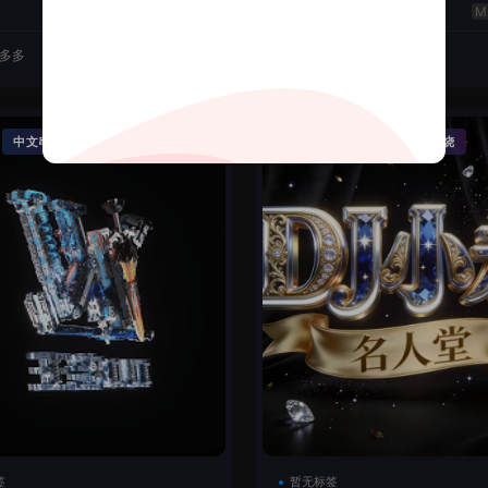
云翔
50
J多多
2026-06-22
DJ机长云翔
·
·
·
中文串烧
精品串烧
Funky House
英文串烧
签
暂无标签