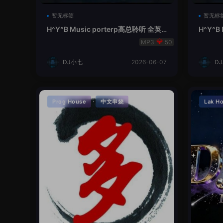
暂无标签
暂无标
H^Y^B Music porterp高总聆听 全英
H^Y^B
文Vina Lak House新弹鱼尾纹
夜空中
50
DJ小七
2026-06-07
D
·
Prog House
中文串烧
Lak H