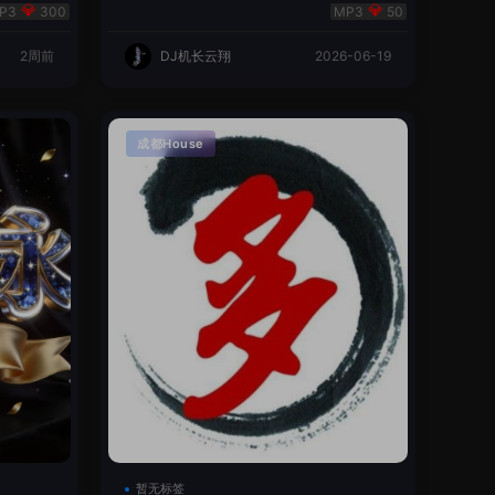
翔🌈
300
50
2周前
DJ机长云翔
2026-06-19
成都House
暂无标签