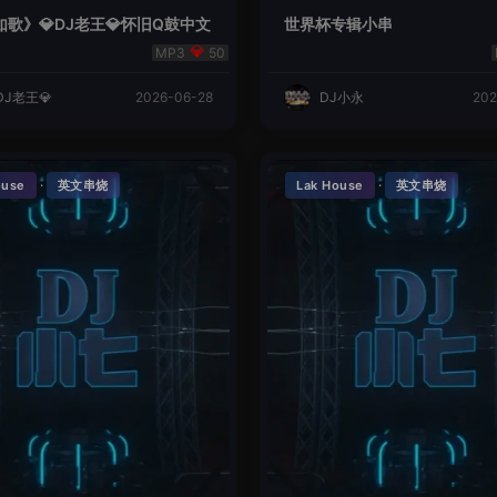
歌》💎DJ老王💎怀旧Q鼓中文
世界杯专辑小串
50
DJ老王💎
2026-06-28
DJ小永
202
·
·
ouse
英文串烧
Lak House
英文串烧