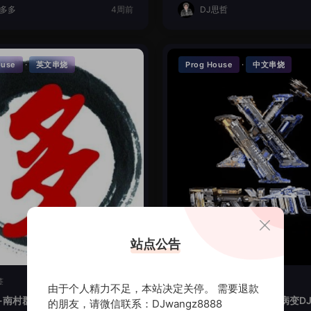
J多多
4周前
DJ思哲
·
·
ouse
英文串烧
Prog House
中文串烧
站点公告
签
暂无标签
由于个人精力不足，本站决定关停。 需要退款
-南村群童欺我老LakHouse全
时光回忆-讲真的爱你会病变DJ
的朋友，请微信联系：DJwangz8888