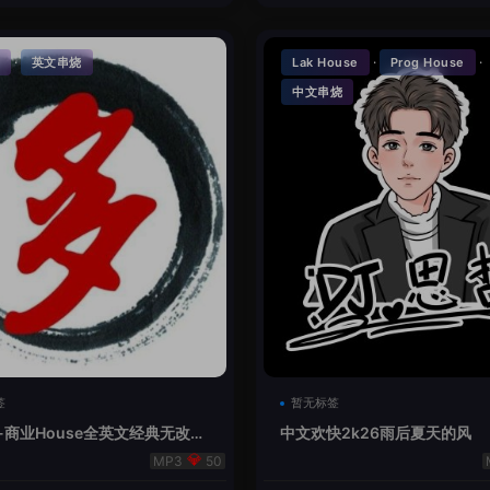
·
·
·
英文串烧
Lak House
Prog House
中文串烧
签
暂无标签
-商业House全英文经典无改版
中文欢快2k26雨后夏天的风
50