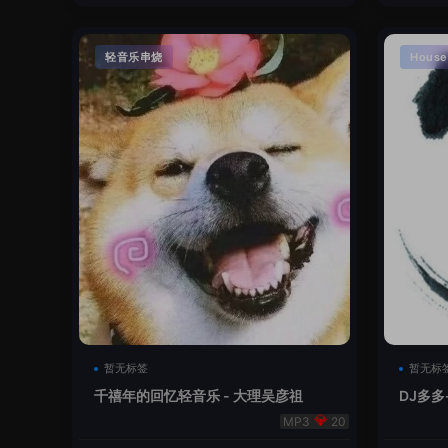
轻音乐串烧
House
暂无标签
暂无标
千禧年的回忆轻音乐 - 大理吴彦祖
DJ多多
本
20