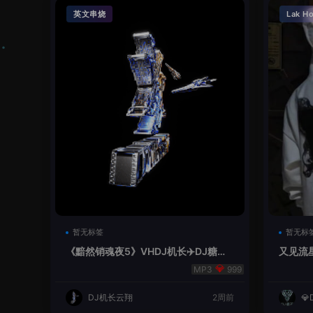
英文串烧
Lak H
暂无标签
暂无标
《黯然销魂夜5》VHDJ机长✈️DJ糖果
又见流星
🍬
999
DJ机长云翔
2周前
💎