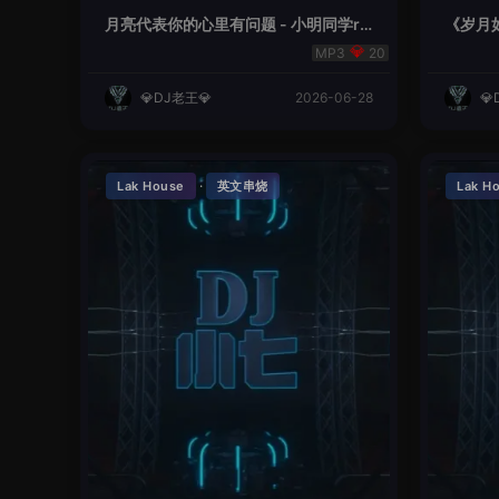
月亮代表你的心里有问题 - 小明同学re
《岁月如
mix
20
💎DJ老王💎
2026-06-28
💎
·
Lak House
英文串烧
Lak H