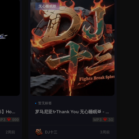
无心睡眠鼓
暂无标签
5】Hou
罗马尼亚✨Thank You 无心睡眠🥁 - 十
三Remix
999
30
2周前
DJ十三
3周前