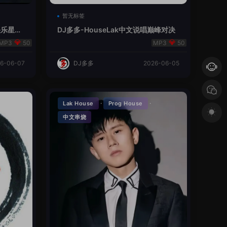
暂无标签
V总快乐星球
DJ多多-HouseLak中文说唱巅峰对决
50
50
6-06-07
DJ多多
2026-06-05
·
·
Lak House
Prog House
中文串烧