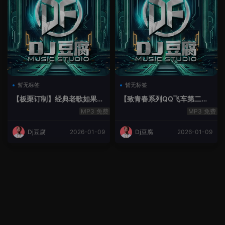
暂无标签
暂无标签
【板栗订制】经典老歌如果最
【致青春系列QQ飞车第二季
后不是你House Lak串烧弹
空灵鼓】-空灵鼓
免费
免费
Dj豆腐
2026-01-09
Dj豆腐
2026-01-09