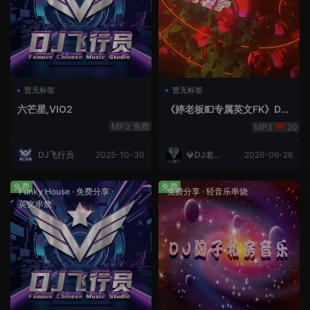
暂无标签
暂无标签
六芒星,VIO2
《婷老板💵专属英文FK》DJ
老王
免费
20
DJ飞行员
2025-10-30
💎DJ老王
2026-06-28
💎
免费
免费
Funky House
·
免费分享
·
免费分享
·
轻音乐串烧
英文串烧