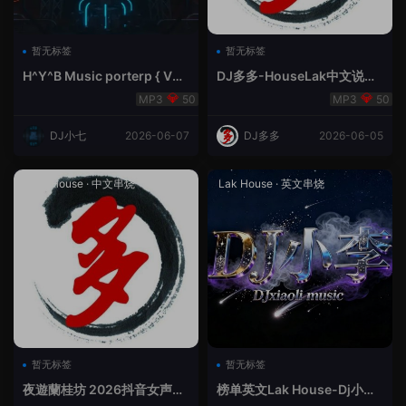
暂无标签
暂无标签
H^Y^B Music porterp { V总
DJ多多-HouseLak中文说唱
快乐星球之旅英文}
巅峰对决
50
50
DJ小七
2026-06-07
DJ多多
2026-06-05
Prog House
·
中文串烧
Lak House
·
英文串烧
暂无标签
暂无标签
夜遊蘭桂坊 2026抖音女声整
榜单英文Lak House-Dj小李