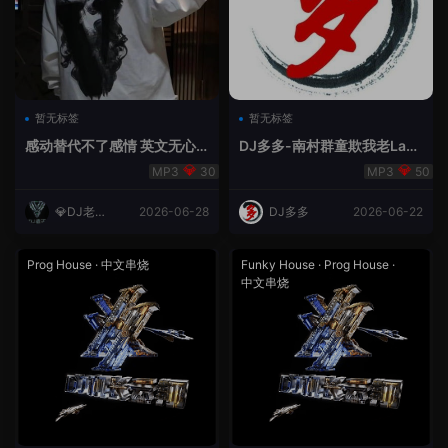
暂无标签
暂无标签
感动替代不了感情 英文无心
DJ多多-南村群童欺我老Lak
睡眠睡-小明同学remix
House全英文
30
50
💎DJ老王
2026-06-28
DJ多多
2026-06-22
💎
Prog House
·
中文串烧
Funky House
·
Prog House
·
中文串烧