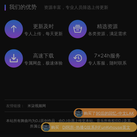
我们的优势
资源丰富，专业人员筛选上传更新
更新及时
精选资源
专人上传，每天更新
各类资源，满足需求
高速下载
7x24h服务
专属网盘，极速体验
专人客服，随时联系
友情链接：
米柒视频网
购买
Dj阿所-热播Q鼓系列FunKyhouse英文
本站所有舞曲均为DJ原创作品，由DJ自愿上传至本站。音乐所有权归DJ及其
了
串烧
所属公司所有。如涉及侵权，请联系我们处理。
购买了
世界杯专辑小串