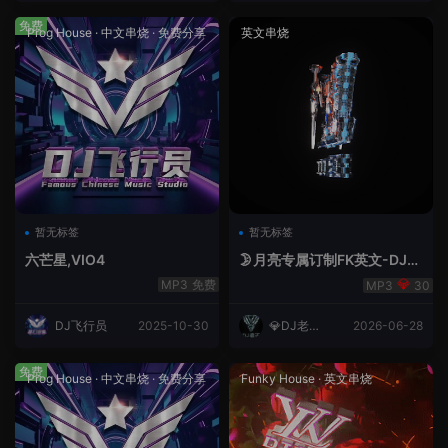
免费
Prog House
·
中文串烧
·
免费分享
英文串烧
暂无标签
暂无标签
六芒星,VIO4
🌛月亮专属订制FK英文-DJ老
王.mp3
免费
30
DJ飞行员
2025-10-30
💎DJ老王
2026-06-28
💎
免费
Prog House
·
中文串烧
·
免费分享
Funky House
·
英文串烧