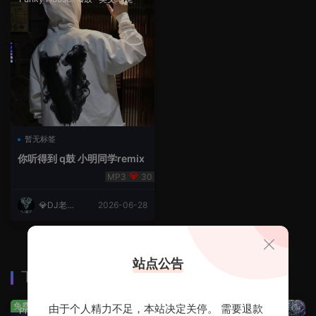
暂无标签
你听得到 q鼓 小明同学remix
30
💎DJ老王
2026-06-28
💎
站点公告
下载排行
查看更多
免费
免费
由于个人精力不足，本站决定关停。 需要退款
Prog House
·
免费分享
免费分享
·
轻音乐串烧