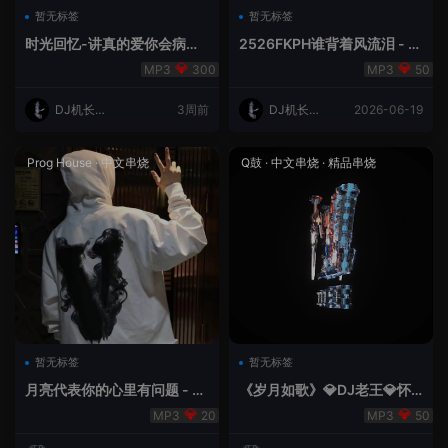
暂无标签
暂无标签
时光回忆-讲真的爱你会病变
2526FKPH谁背着风流泪 - D
DJ机长✈️云翔
J机长✈️云翔🌈
300
50
DJ机长云
3周前
DJ机长云
2026-06-19
翔
翔
Prog House
·
中文串烧
Q鼓
·
中文串烧
·
精品串烧
暂无标签
暂无标签
月亮代表你的心里有问题 - 小
《岁月如歌》💎DJ老王💎怀
明同学remix
旧Q鼓中文
20
50