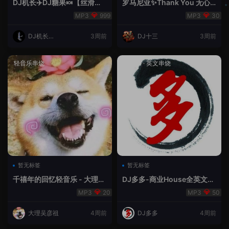
DJ机长✈️DJ糖果🍬【丝滑之
罗马尼亚✨Thank You 无心
夜5】House摇摆节奏✈️纯净
睡眠🥁 - 十三Remix
999
30
版🍬
DJ机长云
3周前
DJ十三
3周前
翔
轻音乐串烧
House
·
英文串烧
暂无标签
暂无标签
千禧年的回忆轻音乐 - 大理吴
DJ多多-商业House全英文经
彦祖
典无改版本
20
50
大理吴彦祖
4周前
DJ多多
4周前