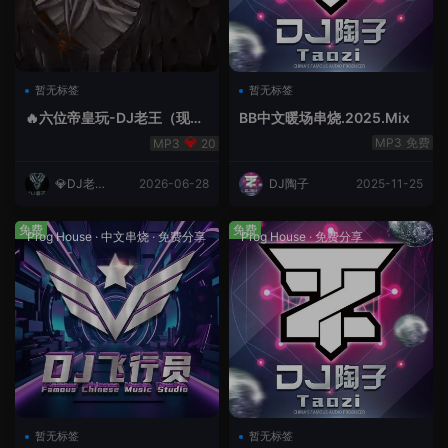
暂无标签
暂无标签
🔥六位帝皇玩-DJ老王（现场
BB中文暖场串烧.2025.Mix
录制）.mp3
免费
20
💎DJ老王
2026-06-28
DJ陶子
2025-11-25
💎
免费
免费
Prog House
·
中文串烧
·
免费分享
Prog House
·
免费分享
暂无标签
暂无标签