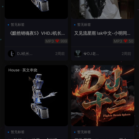
暂无标签
暂无标签
《黯然销魂夜5》VHDJ机长
又见流星雨 lak中文-小明同学
✈️DJ糖果🍬
remix
999
50
DJ机长云
2周前
💎DJ老王
2周前
翔
💎
House
·
英文串烧
无心睡眠鼓
暂无标签
暂无标签