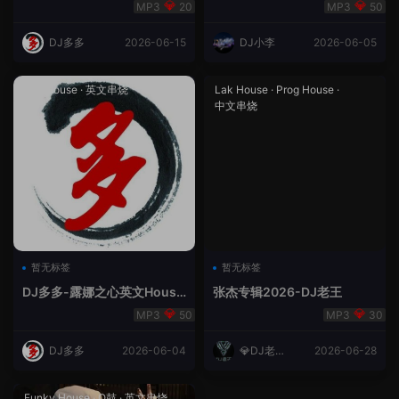
合（DJ多多DJ尾巴）
Rmix
20
50
DJ多多
2026-06-15
DJ小李
2026-06-05
Lak House
·
英文串烧
Lak House
·
Prog House
·
中文串烧
暂无标签
暂无标签
DJ多多-露娜之心英文House
张杰专辑2026-DJ老王
Lak
50
30
DJ多多
2026-06-04
💎DJ老王
2026-06-28
💎
Funky House
·
Q鼓
·
英文串烧