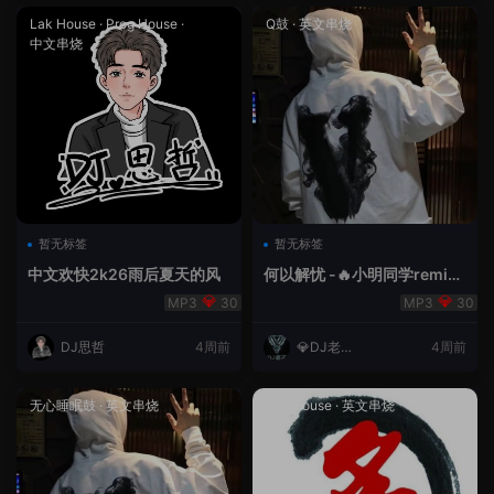
Lak House
·
Prog House
·
Q鼓
·
英文串烧
中文串烧
暂无标签
暂无标签
中文欢快2k26雨后夏天的风
何以解忧 -🔥小明同学remix
🔥
30
30
DJ思哲
4周前
💎DJ老王
4周前
💎
无心睡眠鼓
·
英文串烧
Lak House
·
英文串烧