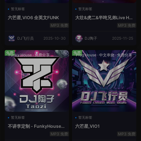
暂无标签
暂无标签
六芒星,VIO6 全英文FUNK
大壮&虎二&半吨兄弟Live Ho
use中文轻音乐
免费
免费
DJ飞行员
2025-10-30
DJ陶子
2025-11-25
免费
免费
Funky House
·
免费分享
Prog House
·
中文串烧
·
免费分享
暂无标签
暂无标签
不讲李定制 - FunkyHouse全
六芒星,VIO1
英文第10季
免费
免费