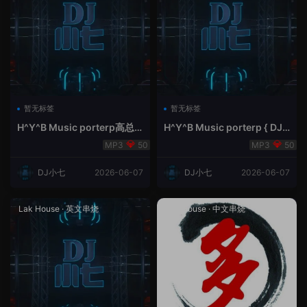
暂无标签
暂无标签
H^Y^B Music porterp高总
H^Y^B Music porterp { DJ
聆听 全英文Vina Lak House
小七&高总夜空中的风铃}
50
50
新弹鱼尾纹
DJ小七
2026-06-07
DJ小七
2026-06-07
Lak House
·
英文串烧
Lak House
·
中文串烧