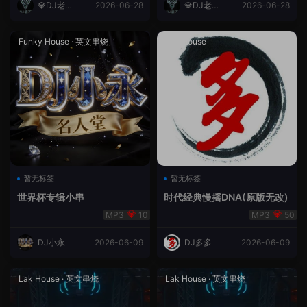
💎DJ老王
2026-06-28
💎DJ老王
2026-06-28
💎
💎
Funky House
·
英文串烧
成都House
暂无标签
暂无标签
世界杯专辑小串
时代经典慢摇DNA(原版无改)
10
50
DJ小永
2026-06-09
DJ多多
2026-06-09
Lak House
·
英文串烧
Lak House
·
英文串烧