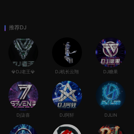
推荐DJ
💎DJ老王💎
DJ机长云翔
DJ糖果
Dj柒喜
DJ阿轩
DJLIN