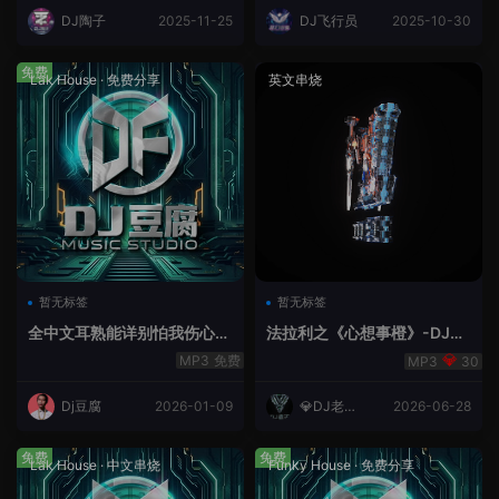
DJ陶子
2025-11-25
DJ飞行员
2025-10-30
免费
Lak House
·
免费分享
英文串烧
暂无标签
暂无标签
全中文耳熟能详别怕我伤心
法拉利之《心想事橙》-DJ老
爱的代价lakHouse专辑v59R
王.mp3
免费
30
eMix lak 2025 弹
Dj豆腐
2026-01-09
💎DJ老王
2026-06-28
💎
免费
免费
Lak House
·
中文串烧
Funky House
·
免费分享