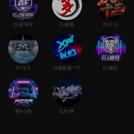
DJ富哥哥
DJ多多
DJ十三
DJ飞飞
让我休息一下
DJ迪仔
黑R小强
DJ小李