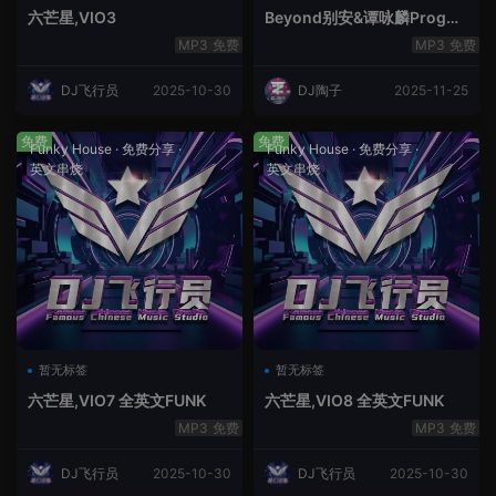
六芒星,VIO3
Beyond别安&谭咏麟ProgHo
use新福鼓串烧
免费
免费
DJ飞行员
2025-10-30
DJ陶子
2025-11-25
免费
免费
Funky House
·
免费分享
·
Funky House
·
免费分享
·
英文串烧
英文串烧
暂无标签
暂无标签
六芒星,VIO7 全英文FUNK
六芒星,VIO8 全英文FUNK
免费
免费
DJ飞行员
2025-10-30
DJ飞行员
2025-10-30