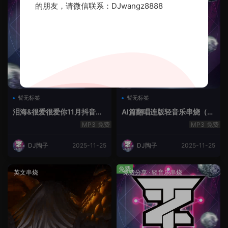
的朋友，请微信联系：DJwangz8888
暂无标签
暂无标签
泪海&很爱很爱你11月抖音串
AI篇翻唱连版轻音乐串烧（治
烧.2025.Mix
愈系）
免费
免费
DJ陶子
2025-11-25
DJ陶子
2025-11-25
免费
英文串烧
免费分享
·
轻音乐串烧