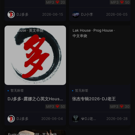
合（DJ多多DJ尾巴）
Rmix
20
50
DJ多多
2026-06-15
DJ小李
2026-06-05
Lak House
·
英文串烧
Lak House
·
Prog House
·
中文串烧
暂无标签
暂无标签
DJ多多-露娜之心英文House
张杰专辑2026-DJ老王
Lak
50
30
DJ多多
2026-06-04
💎DJ老王
2026-06-28
💎
Funky House
·
Q鼓
·
英文串烧