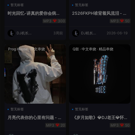
暂无标签
暂无标签
时光回忆-讲真的爱你会病变
2526FKPH谁背着风流泪 - D
DJ机长✈️云翔
J机长✈️云翔🌈
300
50
DJ机长云
3周前
DJ机长云
2026-06-19
翔
翔
Prog House
·
中文串烧
Q鼓
·
中文串烧
·
精品串烧
暂无标签
暂无标签
月亮代表你的心里有问题 - 小
《岁月如歌》💎DJ老王💎怀
明同学remix
旧Q鼓中文
20
50