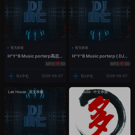
暂无标签
暂无标签
H^Y^B Music porterp高总
H^Y^B Music porterp { DJ
聆听 全英文Vina Lak House
小七&高总夜空中的风铃}
50
50
新弹鱼尾纹
DJ小七
2026-06-07
DJ小七
2026-06-07
Lak House
·
英文串烧
Lak House
·
中文串烧