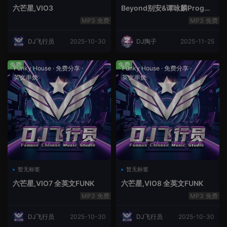
六芒星,VIO3
Beyond别安&谭咏麟ProgHo
use新福鼓串烧
免费
免费
DJ飞行员
2025-10-30
DJ陶子
2025-11-25
免费
免费
Funky House
·
免费分享
·
Funky House
·
免费分享
·
英文串烧
英文串烧
暂无标签
暂无标签
六芒星,VIO7 全英文FUNK
六芒星,VIO8 全英文FUNK
免费
免费
DJ飞行员
2025-10-30
DJ飞行员
2025-10-30