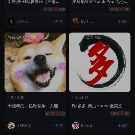
DJ机长✈️DJ糖果🍬【丝滑之
罗马尼亚✨Thank You 无心
夜5】House摇摆节奏✈️纯净
睡眠🥁 - 十三Remix
999
30
版🍬
DJ机长云
3周前
DJ十三
3周前
翔
轻音乐串烧
House
·
英文串烧
暂无标签
暂无标签
千禧年的回忆轻音乐 - 大理吴
DJ多多-商业House全英文经
彦祖
典无改版本
20
50
大理吴彦祖
4周前
DJ多多
4周前