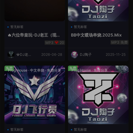
暂无标签
暂无标签
🔥六位帝皇玩-DJ老王（现场
BB中文暖场串烧.2025.Mix
录制）.mp3
免费
20
💎DJ老王
2026-06-28
DJ陶子
2025-11-25
💎
免费
免费
Prog House
·
中文串烧
·
免费分享
Prog House
·
免费分享
暂无标签
暂无标签