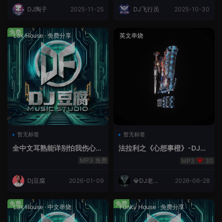
DJ陶子
2025-11-25
DJ飞行员
2025-10-30
免费
Lak House
·
免费分享
英文串烧
暂无标签
暂无标签
全中文耳熟能详别怕我伤心
法拉利之《心想事橙》-DJ老
爱的代价lakHouse专辑v59R
王.mp3
免费
30
eMix lak 2025 弹
Dj豆腐
2026-01-09
💎DJ老王
2026-06-28
💎
免费
免费
Lak House
·
中文串烧
Funky House
·
免费分享