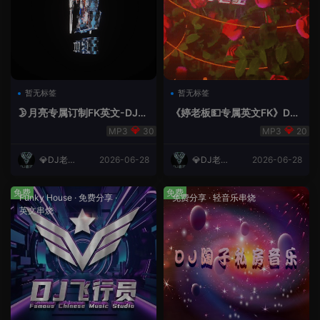
暂无标签
暂无标签
🌛月亮专属订制FK英文-DJ老
《婷老板💵专属英文FK》DJ
王.mp3
老王
30
20
💎DJ老王
2026-06-28
💎DJ老王
2026-06-28
💎
💎
免费
免费
Funky House
·
免费分享
·
免费分享
·
轻音乐串烧
英文串烧