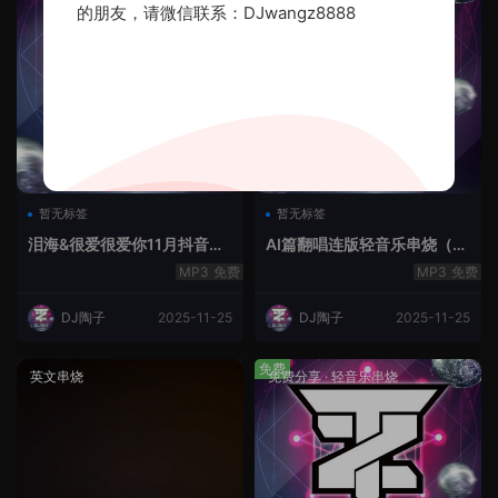
的朋友，请微信联系：DJwangz8888
暂无标签
暂无标签
泪海&很爱很爱你11月抖音串
AI篇翻唱连版轻音乐串烧（治
烧.2025.Mix
愈系）
免费
免费
DJ陶子
2025-11-25
DJ陶子
2025-11-25
免费
英文串烧
免费分享
·
轻音乐串烧