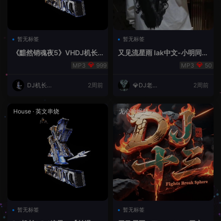
暂无标签
暂无标签
《黯然销魂夜5》VHDJ机长
又见流星雨 lak中文-小明同学
✈️DJ糖果🍬
remix
999
50
DJ机长云
2周前
💎DJ老王
2周前
翔
💎
House
·
英文串烧
无心睡眠鼓
暂无标签
暂无标签