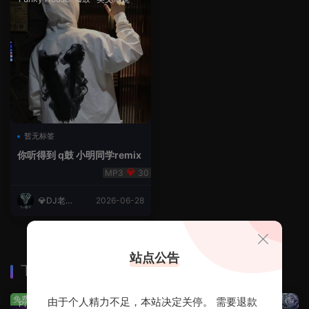
暂无标签
你听得到 q鼓 小明同学remix
30
💎DJ老王
2026-06-28
💎
站点公告
下载排行
查看更多
免费
免费
由于个人精力不足，本站决定关停。 需要退款
Prog House
·
免费分享
免费分享
·
轻音乐串烧