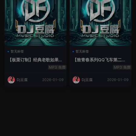
暂无标签
暂无标签
【板栗订制】经典老歌如果最
【致青春系列QQ飞车第二季
后不是你House Lak串烧弹
空灵鼓】-空灵鼓
免费
免费
Dj豆腐
2026-01-09
Dj豆腐
2026-01-09