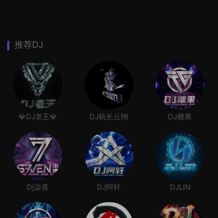
推荐DJ
💎DJ老王💎
DJ机长云翔
DJ糖果
Dj柒喜
DJ阿轩
DJLIN