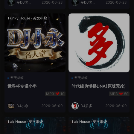
💎DJ老王
2026-06-28
💎DJ老王
2026-06-28
💎
💎
Funky House
·
英文串烧
成都House
暂无标签
暂无标签
世界杯专辑小串
时代经典慢摇DNA(原版无改)
10
50
DJ小永
2026-06-09
DJ多多
2026-06-09
Lak House
·
英文串烧
Lak House
·
英文串烧