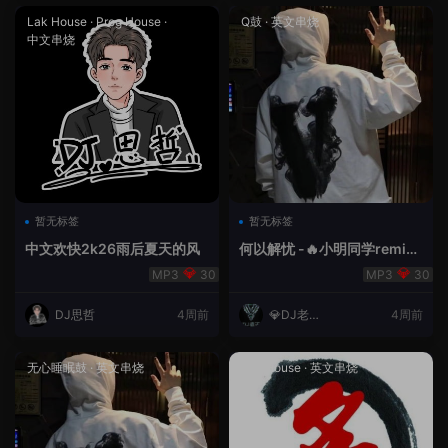
Lak House
·
Prog House
·
Q鼓
·
英文串烧
中文串烧
暂无标签
暂无标签
中文欢快2k26雨后夏天的风
何以解忧 -🔥小明同学remix
🔥
30
30
DJ思哲
4周前
💎DJ老王
4周前
💎
无心睡眠鼓
·
英文串烧
Lak House
·
英文串烧