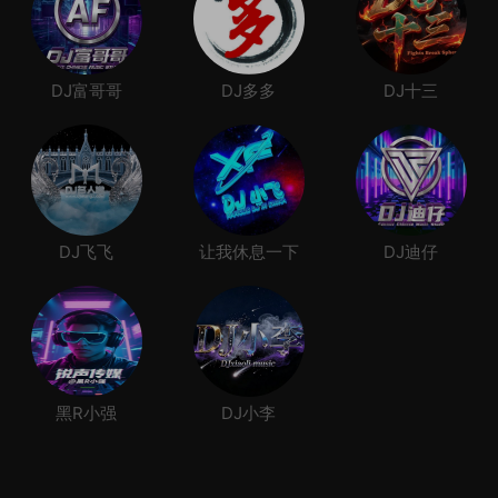
DJ富哥哥
DJ多多
DJ十三
DJ飞飞
让我休息一下
DJ迪仔
黑R小强
DJ小李