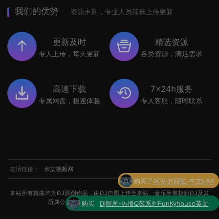
我们的优势
资源丰富，专业人员筛选上传更新
更新及时
精选资源
专人上传，每天更新
各类资源，满足需求
高速下载
7x24h服务
专属网盘，极速体验
专人客服，随时联系
友情链接：
米柒视频网
购买
Dj阿所-热播Q鼓系列FunKyhouse英文
本站所有舞曲均为DJ原创作品，由DJ自愿上传至本站。音乐所有权归DJ及其
了
串烧
所属公司所有。如涉及侵权，请联系我们处理。
购买了
世界杯专辑小串