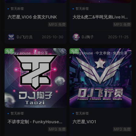
暂无标签
暂无标签
六芒星,VIO6 全英文FUNK
大壮&虎二&半吨兄弟Live Ho
use中文轻音乐
免费
免费
DJ飞行员
2025-10-30
DJ陶子
2025-11-25
免费
免费
Funky House
·
免费分享
Prog House
·
中文串烧
·
免费分享
暂无标签
暂无标签
不讲李定制 - FunkyHouse全
六芒星,VIO1
英文第10季
免费
免费