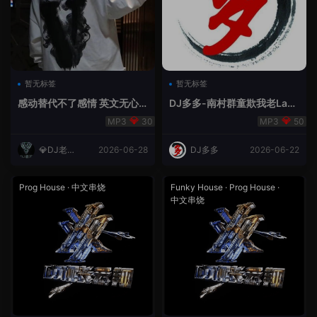
暂无标签
暂无标签
感动替代不了感情 英文无心
DJ多多-南村群童欺我老Lak
睡眠睡-小明同学remix
House全英文
30
50
💎DJ老王
2026-06-28
DJ多多
2026-06-22
💎
Prog House
·
中文串烧
Funky House
·
Prog House
·
中文串烧