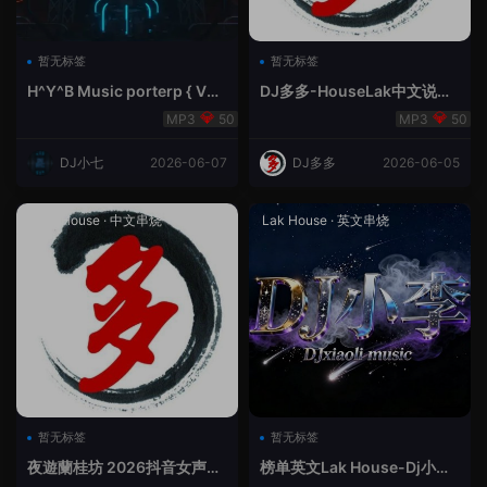
暂无标签
暂无标签
H^Y^B Music porterp { V总
DJ多多-HouseLak中文说唱
快乐星球之旅英文}
巅峰对决
50
50
DJ小七
2026-06-07
DJ多多
2026-06-05
Prog House
·
中文串烧
Lak House
·
英文串烧
暂无标签
暂无标签
夜遊蘭桂坊 2026抖音女声整
榜单英文Lak House-Dj小李