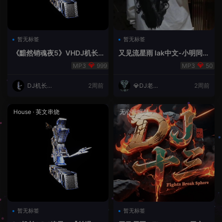
暂无标签
暂无标签
《黯然销魂夜5》VHDJ机长
又见流星雨 lak中文-小明同学
✈️DJ糖果🍬
remix
999
50
DJ机长云
2周前
💎DJ老王
2周前
翔
💎
House
·
英文串烧
无心睡眠鼓
暂无标签
暂无标签