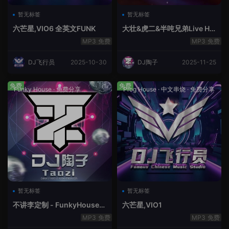
暂无标签
暂无标签
六芒星,VIO6 全英文FUNK
大壮&虎二&半吨兄弟Live Ho
use中文轻音乐
免费
免费
DJ飞行员
2025-10-30
DJ陶子
2025-11-25
免费
免费
Funky House
·
免费分享
Prog House
·
中文串烧
·
免费分享
暂无标签
暂无标签
不讲李定制 - FunkyHouse全
六芒星,VIO1
英文第10季
免费
免费