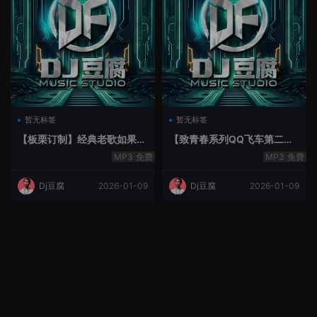
暂无标签
暂无标签
【板栗订制】经典老歌如果最
【致青春系列QQ飞车第二季
后不是你House Lak串烧弹
空灵鼓】-空灵鼓
免费
免费
Dj豆腐
2026-01-09
Dj豆腐
2026-01-09