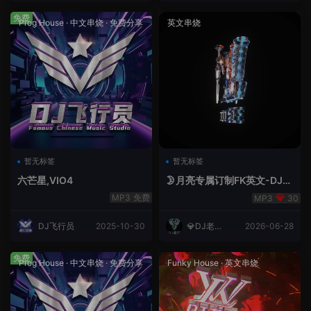
免费
Prog House
·
中文串烧
·
免费分享
英文串烧
暂无标签
暂无标签
六芒星,VIO4
🌛月亮专属订制FK英文-DJ老
王.mp3
免费
30
DJ飞行员
2025-10-30
💎DJ老王
2026-06-28
💎
免费
Prog House
·
中文串烧
·
免费分享
Funky House
·
英文串烧