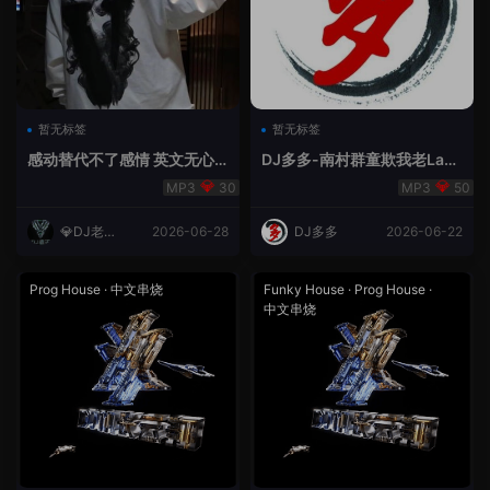
暂无标签
暂无标签
感动替代不了感情 英文无心
DJ多多-南村群童欺我老Lak
睡眠睡-小明同学remix
House全英文
30
50
💎DJ老王
2026-06-28
DJ多多
2026-06-22
💎
Prog House
·
中文串烧
Funky House
·
Prog House
·
中文串烧