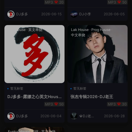
合（DJ多多DJ尾巴）
Rmix
20
50
DJ多多
2026-06-15
DJ小李
2026-06-05
Lak House
·
英文串烧
Lak House
·
Prog House
·
中文串烧
暂无标签
暂无标签
DJ多多-露娜之心英文House
张杰专辑2026-DJ老王
Lak
50
30
DJ多多
2026-06-04
💎DJ老王
2026-06-28
💎
Funky House
·
Q鼓
·
英文串烧