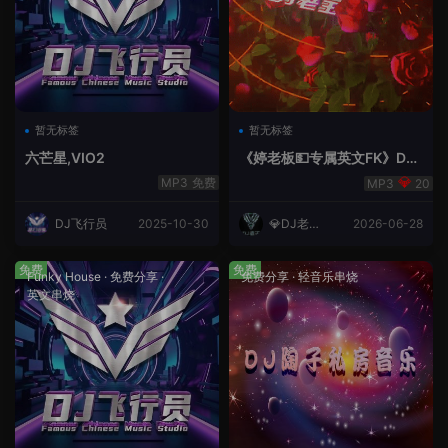
暂无标签
暂无标签
六芒星,VIO2
《婷老板💵专属英文FK》DJ
老王
免费
20
DJ飞行员
2025-10-30
💎DJ老王
2026-06-28
💎
免费
免费
Funky House
·
免费分享
·
免费分享
·
轻音乐串烧
英文串烧