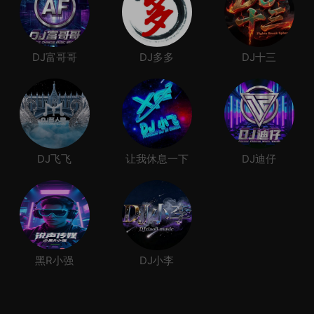
DJ富哥哥
DJ多多
DJ十三
DJ飞飞
让我休息一下
DJ迪仔
黑R小强
DJ小李