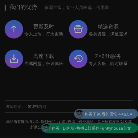
我们的优势
资源丰富，专业人员筛选上传更新
更新及时
精选资源
专人上传，每天更新
各类资源，满足需求
高速下载
7x24h服务
专属网盘，极速体验
专人客服，随时联系
友情链接：
米柒视频网
购买
Dj阿所-热播Q鼓系列FunKyhouse英文
本站所有舞曲均为DJ原创作品，由DJ自愿上传至本站。音乐所有权归DJ及其
了
串烧
所属公司所有。如涉及侵权，请联系我们处理。
购买了
世界杯专辑小串