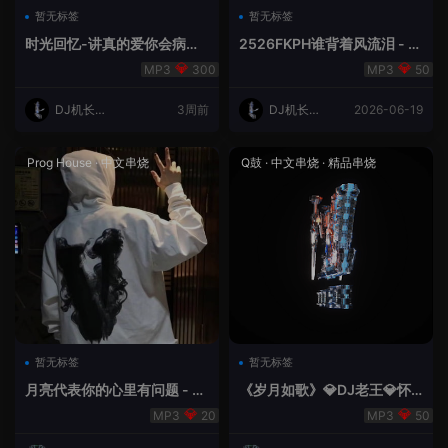
暂无标签
暂无标签
时光回忆-讲真的爱你会病变
2526FKPH谁背着风流泪 - D
DJ机长✈️云翔
J机长✈️云翔🌈
300
50
DJ机长云
3周前
DJ机长云
2026-06-19
翔
翔
Prog House
·
中文串烧
Q鼓
·
中文串烧
·
精品串烧
暂无标签
暂无标签
月亮代表你的心里有问题 - 小
《岁月如歌》💎DJ老王💎怀
明同学remix
旧Q鼓中文
20
50