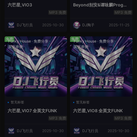
六芒星,VIO3
Beyond别安&谭咏麟ProgHo
use新福鼓串烧
免费
免费
DJ飞行员
2025-10-30
DJ陶子
2025-11-25
免费
免费
Funky House
·
免费分享
·
Funky House
·
免费分享
·
英文串烧
英文串烧
暂无标签
暂无标签
六芒星,VIO7 全英文FUNK
六芒星,VIO8 全英文FUNK
免费
免费
DJ飞行员
2025-10-30
DJ飞行员
2025-10-30