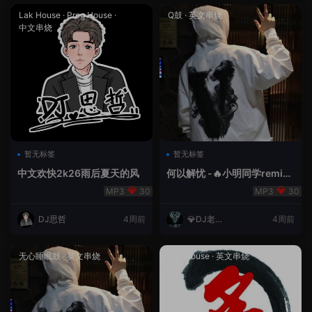
Lak House
·
Prog House
·
Q鼓
·
英文串烧
中文串烧
暂无标签
暂无标签
中文欢快2k26雨后夏天的风
何以解忧 -🔥小明同学remix
🔥
30
30
DJ思哲
4周前
💎DJ老王
4周前
💎
无心睡眠鼓
·
英文串烧
Lak House
·
英文串烧