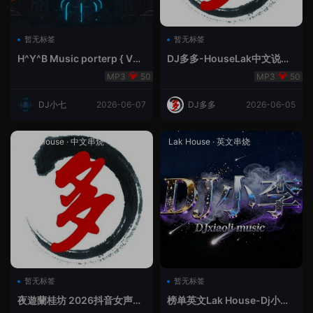
暂无标签
暂无标签
H^Y^B Music porterp { V总
DJ多多-HouseLak中文说唱
快乐星球之旅英文}
巅峰对决
50
50
DJ小七
2026-06-07
DJ多多
2026-06-05
Prog House
·
中文串烧
Lak House
·
英文串烧
暂无标签
暂无标签
夜遊蘭桂坊 2026抖音女声整
榜单英文Lak House-Dj小李