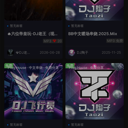
暂无标签
暂无标签
🔥六位帝皇玩-DJ老王（现场
BB中文暖场串烧.2025.Mix
录制）.mp3
免费
20
💎DJ老王
2026-06-28
DJ陶子
2025-11-25
💎
免费
免费
Prog House
·
中文串烧
·
免费分享
Prog House
·
免费分享
暂无标签
暂无标签