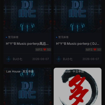
暂无标签
暂无标签
H^Y^B Music porterp高总
H^Y^B Music porterp { DJ
聆听 全英文Vina Lak House
小七&高总夜空中的风铃}
50
50
新弹鱼尾纹
DJ小七
2026-06-07
DJ小七
2026-06-07
Lak House
·
英文串烧
Lak House
·
中文串烧