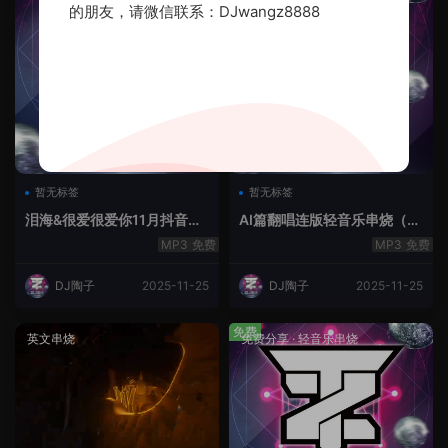
的朋友，请微信联系：DJwangz8888
暂无标签
暂无标签
泪海&很爱很爱你11月抖音串
AI篇翻唱连版轻音乐串烧（治
烧.2025.Mix
愈系）
免费
免费
DJ陶子
2025-11-25
DJ陶子
2025-11-25
免费
英文串烧
免费分享
·
轻音乐串烧