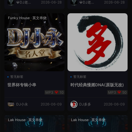
💎DJ老王
2026-06-28
💎DJ老王
2026-06-28
💎
💎
Funky House
·
英文串烧
成都House
暂无标签
暂无标签
世界杯专辑小串
时代经典慢摇DNA(原版无改)
10
50
DJ小永
2026-06-09
DJ多多
2026-06-09
Lak House
·
英文串烧
Lak House
·
英文串烧