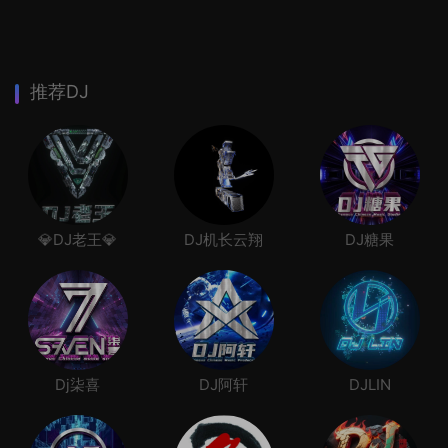
推荐DJ
💎DJ老王💎
DJ机长云翔
DJ糖果
Dj柒喜
DJ阿轩
DJLIN