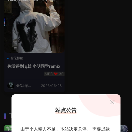
暂无标签
你听得到 q鼓 小明同学remix
30
💎DJ老王
2026-06-28
💎
站点公告
下载排行
查看更多
免费
免费
由于个人精力不足，本站决定关停。 需要退款
Prog House
·
免费分享
免费分享
·
轻音乐串烧