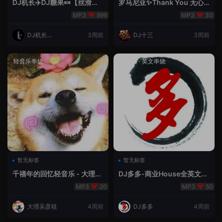
DJ机长✈️DJ糖果🍬【丝滑之
罗马尼亚✨Thank You 无心
夜5】House摇摆节奏✈️纯净
睡眠🥁 - 十三Remix
999
30
版🍬
DJ机长云
3周前
DJ十三
3周前
翔
轻音乐串烧
House
·
英文串烧
暂无标签
暂无标签
千禧年的回忆轻音乐 - 大理吴
DJ多多-商业House全英文经
彦祖
典无改版本
20
50
大理吴彦祖
4周前
DJ多多
4周前