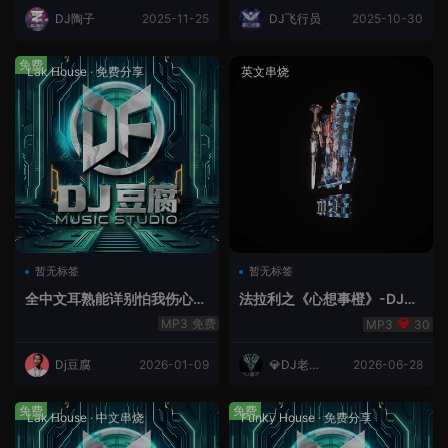
DJ陶子
2025-11-25
DJ飞行员
2025-10-30
免费
Lak House
·
免费分享
英文串烧
暂无标签
暂无标签
全中文耳熟能详别怕我伤心
法拉利之《心想事橙》-DJ老
爱的代价lakHouse专辑v59R
王.mp3
免费
30
eMix lak 2025 弹
Dj豆腐
2026-01-09
💎DJ老王
2026-06-28
💎
免费
免费
Lak House
·
中文串烧
Funky House
·
免费分享