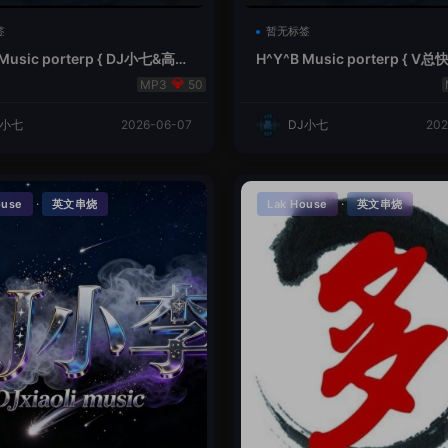
签
暂无标签
 Music porterp { DJ小七&高总
H^Y^B Music porterp { 
的风铃}
之旅英文}
50
J小七
2026-06-07
DJ小七
202
·
·
ouse
英文串烧
Lak House
英文串烧