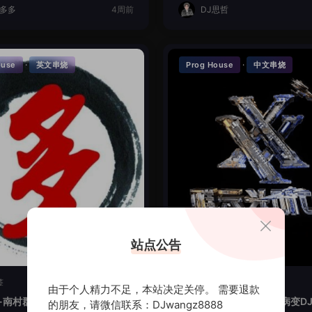
J多多
4周前
DJ思哲
·
·
ouse
英文串烧
Prog House
中文串烧
站点公告
签
暂无标签
由于个人精力不足，本站决定关停。 需要退款
-南村群童欺我老LakHouse全
时光回忆-讲真的爱你会病变DJ
的朋友，请微信联系：DJwangz8888