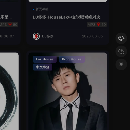
暂无标签
V总快乐星球
DJ多多-HouseLak中文说唱巅峰对决
50
50
6-06-07
DJ多多
2026-06-05
·
·
Lak House
Prog House
中文串烧