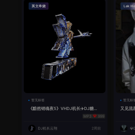
英文串烧
Lak H
暂无标签
暂无标
《黯然销魂夜5》VHDJ机长✈️DJ糖果
又见流星
🍬
999
DJ机长云翔
2周前
💎