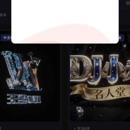
云翔
50
J多多
2026-06-22
DJ机长云翔
·
·
·
中文串烧
精品串烧
Funky House
英文串烧
签
暂无标签