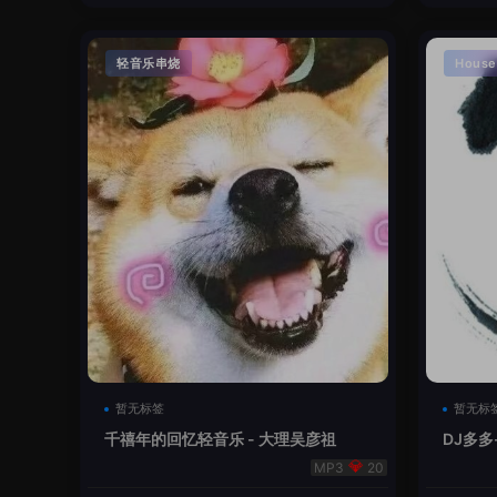
轻音乐串烧
House
暂无标签
暂无标
千禧年的回忆轻音乐 - 大理吴彦祖
DJ多多
本
20