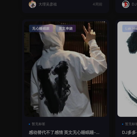
大理吴彦祖
4周前
D
·
无心睡眠鼓
英文串烧
Lak H
暂无标签
暂无标
感动替代不了感情 英文无心睡眠睡-小
DJ多多