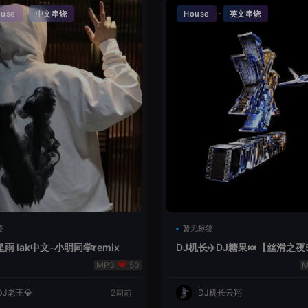
·
·
ouse
中文串烧
House
英文串烧
签
暂无标签
雨 lak中文-小明同学remix
DJ机长✈️DJ糖果🍬【丝滑之夜
se摇摆节奏✈️纯净版🍬
50
DJ老王💎
2周前
DJ机长云翔