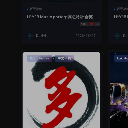
暂无标签
暂无标
H^Y^B Music porterp高总聆听 全英
H^Y^B
文Vina Lak House新弹鱼尾纹
夜空中
50
DJ小七
2026-06-07
D
·
Prog House
中文串烧
Lak H