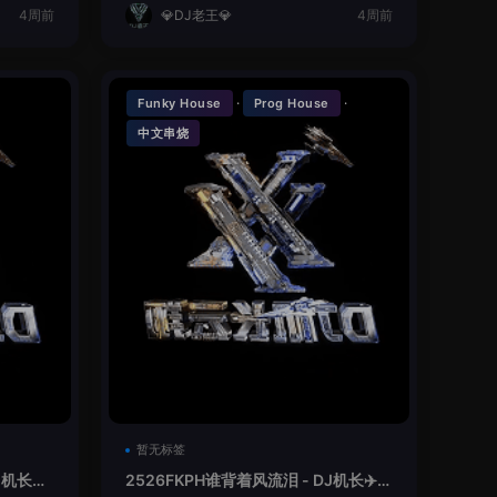
4周前
💎DJ老王💎
4周前
·
·
Funky House
Prog House
中文串烧
暂无标签
机长✈️
2526FKPH谁背着风流泪 - DJ机长✈️云