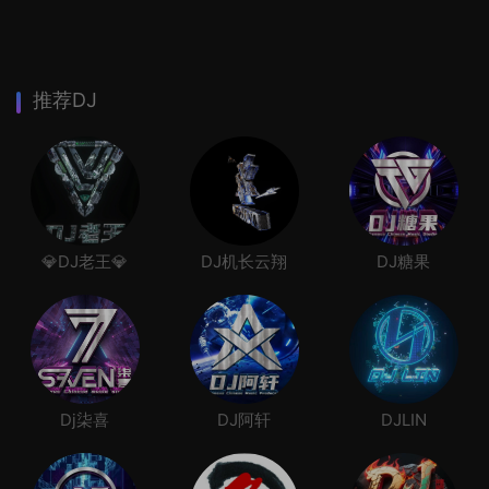
推荐DJ
💎DJ老王💎
DJ机长云翔
DJ糖果
Dj柒喜
DJ阿轩
DJLIN