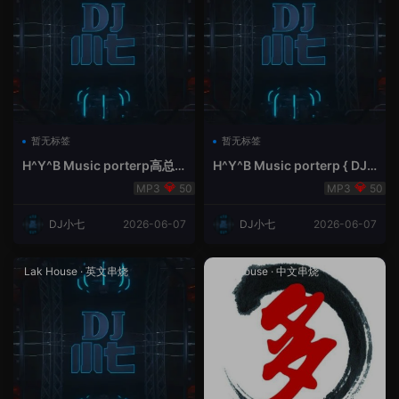
暂无标签
暂无标签
H^Y^B Music porterp高总
H^Y^B Music porterp { DJ
聆听 全英文Vina Lak House
小七&高总夜空中的风铃}
50
50
新弹鱼尾纹
DJ小七
2026-06-07
DJ小七
2026-06-07
Lak House
·
英文串烧
Lak House
·
中文串烧