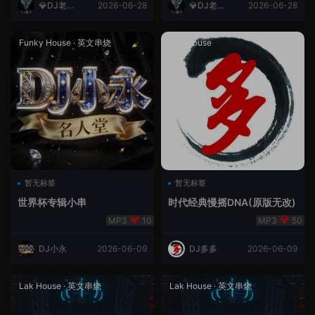
💎DJ老王
2026-06-28
💎DJ老王
2026-06-28
💎
💎
Funky House
·
英文串烧
成都House
暂无标签
暂无标签
世界杯专辑小串
时代经典慢摇DNA(原版无改)
10
50
DJ小永
2026-06-09
DJ多多
2026-06-09
Lak House
·
英文串烧
Lak House
·
英文串烧