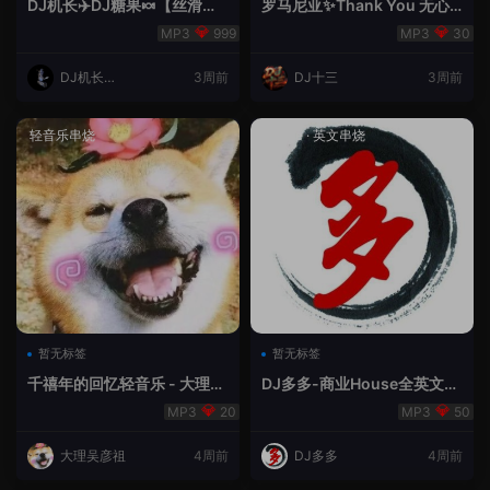
DJ机长✈️DJ糖果🍬【丝滑之
罗马尼亚✨Thank You 无心
夜5】House摇摆节奏✈️纯净
睡眠🥁 - 十三Remix
999
30
版🍬
DJ机长云
3周前
DJ十三
3周前
翔
轻音乐串烧
House
·
英文串烧
暂无标签
暂无标签
千禧年的回忆轻音乐 - 大理吴
DJ多多-商业House全英文经
彦祖
典无改版本
20
50
大理吴彦祖
4周前
DJ多多
4周前