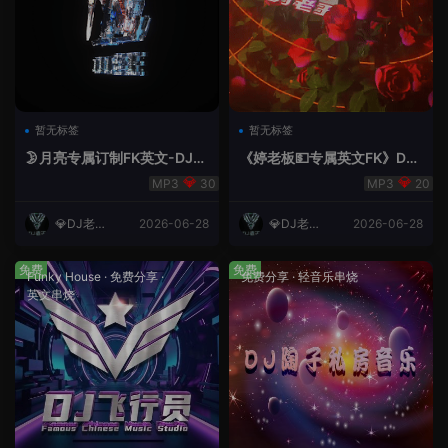
暂无标签
暂无标签
🌛月亮专属订制FK英文-DJ老
《婷老板💵专属英文FK》DJ
王.mp3
老王
30
20
💎DJ老王
2026-06-28
💎DJ老王
2026-06-28
💎
💎
免费
免费
Funky House
·
免费分享
·
免费分享
·
轻音乐串烧
英文串烧