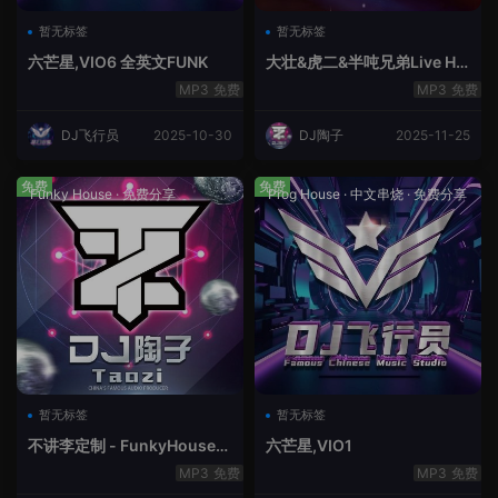
暂无标签
暂无标签
六芒星,VIO6 全英文FUNK
大壮&虎二&半吨兄弟Live Ho
use中文轻音乐
免费
免费
DJ飞行员
2025-10-30
DJ陶子
2025-11-25
免费
免费
Funky House
·
免费分享
Prog House
·
中文串烧
·
免费分享
暂无标签
暂无标签
不讲李定制 - FunkyHouse全
六芒星,VIO1
英文第10季
免费
免费