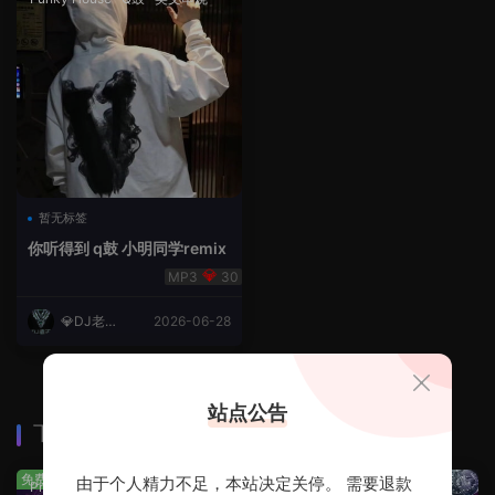
暂无标签
你听得到 q鼓 小明同学remix
30
💎DJ老王
2026-06-28
💎
站点公告
下载排行
查看更多
免费
免费
由于个人精力不足，本站决定关停。 需要退款
Prog House
·
免费分享
免费分享
·
轻音乐串烧