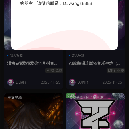
的朋友，请微信联系：DJwangz8888
暂无标签
暂无标签
泪海&很爱很爱你11月抖音串
AI篇翻唱连版轻音乐串烧（治
烧.2025.Mix
愈系）
免费
免费
DJ陶子
2025-11-25
DJ陶子
2025-11-25
免费
英文串烧
免费分享
·
轻音乐串烧