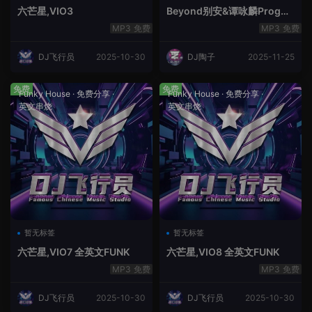
六芒星,VIO3
Beyond别安&谭咏麟ProgHo
use新福鼓串烧
免费
免费
DJ飞行员
2025-10-30
DJ陶子
2025-11-25
免费
免费
Funky House
·
免费分享
·
Funky House
·
免费分享
·
英文串烧
英文串烧
暂无标签
暂无标签
六芒星,VIO7 全英文FUNK
六芒星,VIO8 全英文FUNK
免费
免费
DJ飞行员
2025-10-30
DJ飞行员
2025-10-30