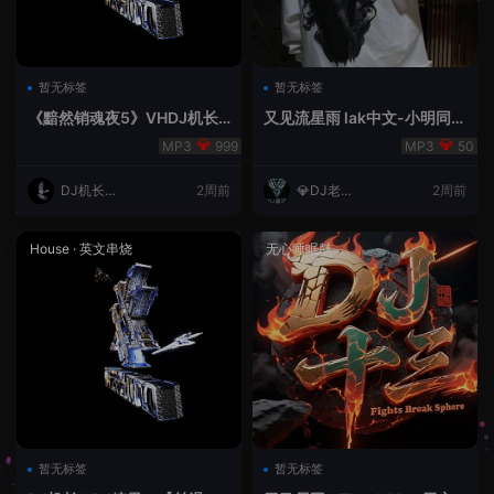
暂无标签
暂无标签
《黯然销魂夜5》VHDJ机长
又见流星雨 lak中文-小明同学
✈️DJ糖果🍬
remix
999
50
DJ机长云
2周前
💎DJ老王
2周前
翔
💎
House
·
英文串烧
无心睡眠鼓
暂无标签
暂无标签