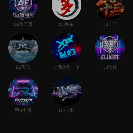
DJ富哥哥
DJ多多
DJ十三
DJ飞飞
让我休息一下
DJ迪仔
黑R小强
DJ小李