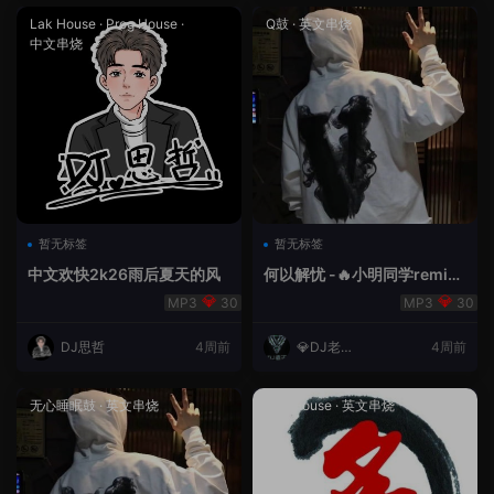
Lak House
·
Prog House
·
Q鼓
·
英文串烧
中文串烧
暂无标签
暂无标签
中文欢快2k26雨后夏天的风
何以解忧 -🔥小明同学remix
🔥
30
30
DJ思哲
4周前
💎DJ老王
4周前
💎
无心睡眠鼓
·
英文串烧
Lak House
·
英文串烧