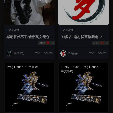
暂无标签
暂无标签
感动替代不了感情 英文无心
DJ多多-南村群童欺我老Lak
睡眠睡-小明同学remix
House全英文
30
50
💎DJ老王
2026-06-28
DJ多多
2026-06-22
💎
Prog House
·
中文串烧
Funky House
·
Prog House
·
中文串烧