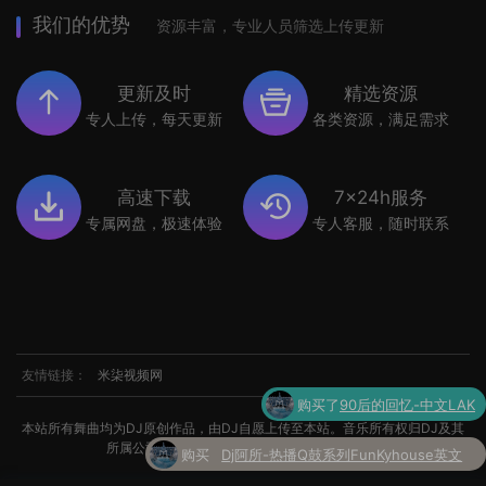
我们的优势
资源丰富，专业人员筛选上传更新
更新及时
精选资源
专人上传，每天更新
各类资源，满足需求
高速下载
7x24h服务
专属网盘，极速体验
专人客服，随时联系
友情链接：
米柒视频网
购买了
90后的回忆-中文LAK
本站所有舞曲均为DJ原创作品，由DJ自愿上传至本站。音乐所有权归DJ及其
所属公司所有。如涉及侵权，请联系我们处理。
购买
Dj阿所-热播Q鼓系列FunKyhouse英文
了
串烧