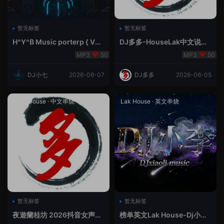
暂无标签
暂无标签
H^Y^B Music porterp { V总
DJ多多-HouseLak中文说唱
快乐星球之旅英文}
巅峰对决
50
50
DJ小七
2026-06-07
DJ多多
2026-06-05
Prog House
·
中文串烧
Lak House
·
英文串烧
暂无标签
暂无标签
夜遊蘭桂坊 2026抖音女声整
榜单英文Lak House-Dj小李