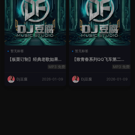
暂无标签
暂无标签
【板栗订制】经典老歌如果最
【致青春系列QQ飞车第二季
后不是你House Lak串烧弹
空灵鼓】-空灵鼓
免费
免费
Dj豆腐
2026-01-09
Dj豆腐
2026-01-09