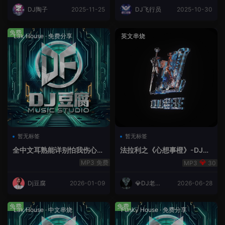
DJ陶子
2025-11-25
DJ飞行员
2025-10-30
免费
Lak House
·
免费分享
英文串烧
暂无标签
暂无标签
全中文耳熟能详别怕我伤心
法拉利之《心想事橙》-DJ老
爱的代价lakHouse专辑v59R
王.mp3
免费
30
eMix lak 2025 弹
Dj豆腐
2026-01-09
💎DJ老王
2026-06-28
💎
免费
免费
Lak House
·
中文串烧
Funky House
·
免费分享