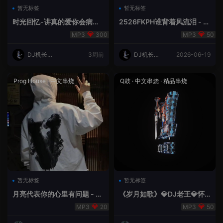
暂无标签
暂无标签
时光回忆-讲真的爱你会病变
2526FKPH谁背着风流泪 - D
DJ机长✈️云翔
J机长✈️云翔🌈
300
50
DJ机长云
3周前
DJ机长云
2026-06-19
翔
翔
Prog House
·
中文串烧
Q鼓
·
中文串烧
·
精品串烧
暂无标签
暂无标签
月亮代表你的心里有问题 - 小
《岁月如歌》💎DJ老王💎怀
明同学remix
旧Q鼓中文
20
50