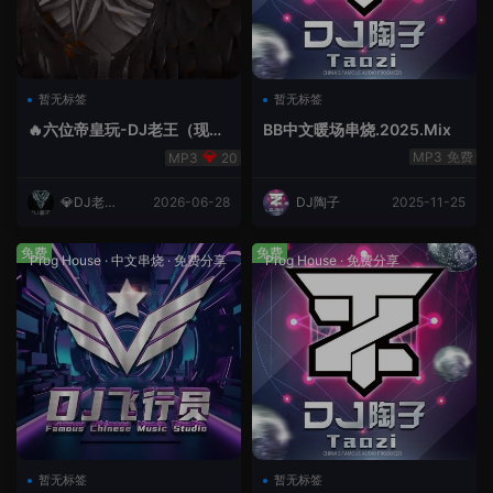
暂无标签
暂无标签
🔥六位帝皇玩-DJ老王（现场
BB中文暖场串烧.2025.Mix
录制）.mp3
免费
20
💎DJ老王
2026-06-28
DJ陶子
2025-11-25
💎
免费
免费
Prog House
·
中文串烧
·
免费分享
Prog House
·
免费分享
暂无标签
暂无标签