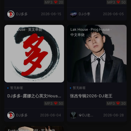
合（DJ多多DJ尾巴）
Rmix
20
50
DJ多多
2026-06-15
DJ小李
2026-06-05
Lak House
·
英文串烧
Lak House
·
Prog House
·
中文串烧
暂无标签
暂无标签
DJ多多-露娜之心英文House
张杰专辑2026-DJ老王
Lak
50
30
DJ多多
2026-06-04
💎DJ老王
2026-06-28
💎
Funky House
·
Q鼓
·
英文串烧