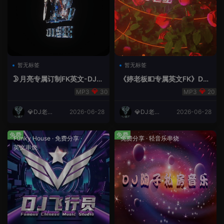
暂无标签
暂无标签
🌛月亮专属订制FK英文-DJ老
《婷老板💵专属英文FK》DJ
王.mp3
老王
30
20
💎DJ老王
2026-06-28
💎DJ老王
2026-06-28
💎
💎
免费
免费
Funky House
·
免费分享
·
免费分享
·
轻音乐串烧
英文串烧