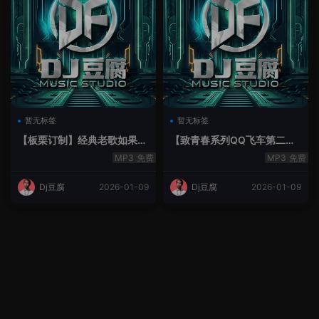
暂无标签
暂无标签
【板栗订制】经典老歌如果最
【致青春系列QQ飞车第二季
后不是你House Lak串烧弹
空灵鼓】-空灵鼓
免费
免费
Dj豆腐
2026-01-09
Dj豆腐
2026-01-09