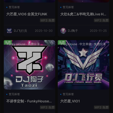
暂无标签
暂无标签
六芒星,VIO6 全英文FUNK
大壮&虎二&半吨兄弟Live Ho
use中文轻音乐
免费
免费
DJ飞行员
2025-10-30
DJ陶子
2025-11-25
免费
免费
Funky House
·
免费分享
Prog House
·
中文串烧
·
免费分享
暂无标签
暂无标签
不讲李定制 - FunkyHouse全
六芒星,VIO1
英文第10季
免费
免费