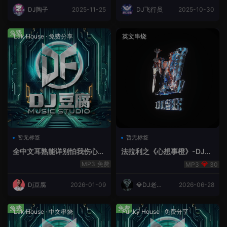
DJ陶子
2025-11-25
DJ飞行员
2025-10-30
免费
Lak House
·
免费分享
英文串烧
暂无标签
暂无标签
全中文耳熟能详别怕我伤心
法拉利之《心想事橙》-DJ老
爱的代价lakHouse专辑v59R
王.mp3
免费
30
eMix lak 2025 弹
Dj豆腐
2026-01-09
💎DJ老王
2026-06-28
💎
免费
免费
Lak House
·
中文串烧
Funky House
·
免费分享