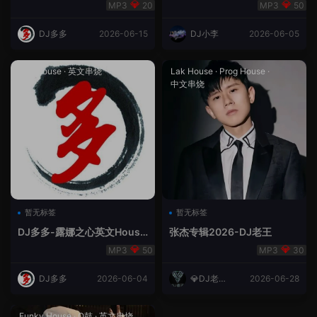
合（DJ多多DJ尾巴）
Rmix
20
50
DJ多多
2026-06-15
DJ小李
2026-06-05
Lak House
·
英文串烧
Lak House
·
Prog House
·
中文串烧
暂无标签
暂无标签
DJ多多-露娜之心英文House
张杰专辑2026-DJ老王
Lak
50
30
DJ多多
2026-06-04
💎DJ老王
2026-06-28
💎
Funky House
·
Q鼓
·
英文串烧