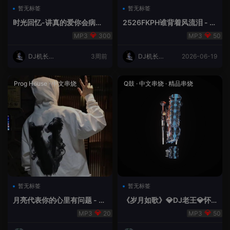
暂无标签
暂无标签
时光回忆-讲真的爱你会病变
2526FKPH谁背着风流泪 - D
DJ机长✈️云翔
J机长✈️云翔🌈
300
50
DJ机长云
3周前
DJ机长云
2026-06-19
翔
翔
Prog House
·
中文串烧
Q鼓
·
中文串烧
·
精品串烧
暂无标签
暂无标签
月亮代表你的心里有问题 - 小
《岁月如歌》💎DJ老王💎怀
明同学remix
旧Q鼓中文
20
50