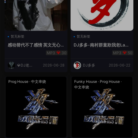
暂无标签
暂无标签
感动替代不了感情 英文无心
DJ多多-南村群童欺我老Lak
睡眠睡-小明同学remix
House全英文
30
50
💎DJ老王
2026-06-28
DJ多多
2026-06-22
💎
Prog House
·
中文串烧
Funky House
·
Prog House
·
中文串烧