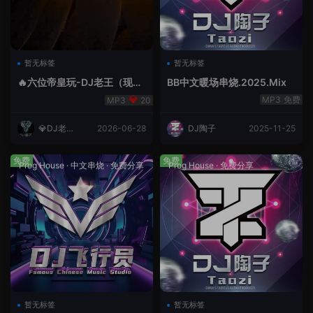
暂无标签
暂无标签
🔥六位帝皇玩-DJ老王（现场
BB中文暖场串烧.2025.Mix
录制）.mp3
免费
20
💎DJ老王
2026-06-28
DJ陶子
2025-11-25
💎
免费
免费
Prog House
·
中文串烧
·
免费分享
Prog House
·
免费分享
暂无标签
暂无标签