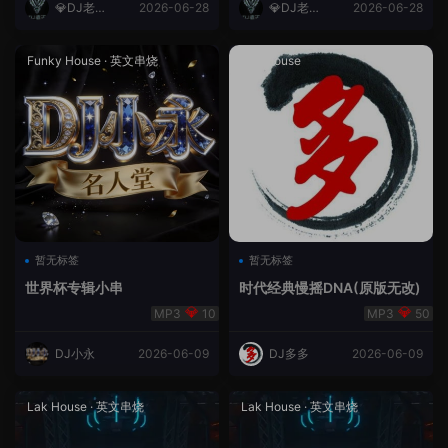
💎DJ老王
2026-06-28
💎DJ老王
2026-06-28
💎
💎
Funky House
·
英文串烧
成都House
暂无标签
暂无标签
世界杯专辑小串
时代经典慢摇DNA(原版无改)
10
50
DJ小永
2026-06-09
DJ多多
2026-06-09
Lak House
·
英文串烧
Lak House
·
英文串烧