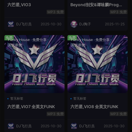
六芒星,VIO3
Beyond别安&谭咏麟ProgHo
use新福鼓串烧
免费
免费
DJ飞行员
2025-10-30
DJ陶子
2025-11-25
免费
免费
Funky House
·
免费分享
·
Funky House
·
免费分享
·
英文串烧
英文串烧
暂无标签
暂无标签
六芒星,VIO7 全英文FUNK
六芒星,VIO8 全英文FUNK
免费
免费
DJ飞行员
2025-10-30
DJ飞行员
2025-10-30