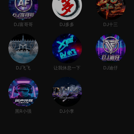
DJ富哥哥
DJ多多
DJ十三
DJ飞飞
让我休息一下
DJ迪仔
黑R小强
DJ小李