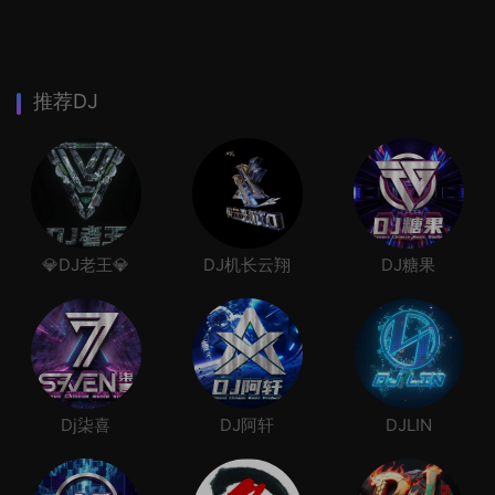
推荐DJ
💎DJ老王💎
DJ机长云翔
DJ糖果
Dj柒喜
DJ阿轩
DJLIN