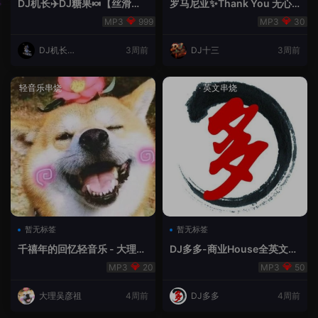
DJ机长✈️DJ糖果🍬【丝滑之
罗马尼亚✨Thank You 无心
夜5】House摇摆节奏✈️纯净
睡眠🥁 - 十三Remix
999
30
版🍬
DJ机长云
3周前
DJ十三
3周前
翔
轻音乐串烧
House
·
英文串烧
暂无标签
暂无标签
千禧年的回忆轻音乐 - 大理吴
DJ多多-商业House全英文经
彦祖
典无改版本
20
50
大理吴彦祖
4周前
DJ多多
4周前