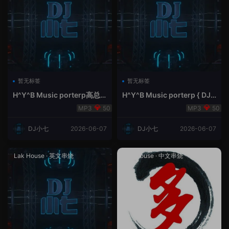
暂无标签
暂无标签
H^Y^B Music porterp高总
H^Y^B Music porterp { DJ
聆听 全英文Vina Lak House
小七&高总夜空中的风铃}
50
50
新弹鱼尾纹
DJ小七
2026-06-07
DJ小七
2026-06-07
Lak House
·
英文串烧
Lak House
·
中文串烧