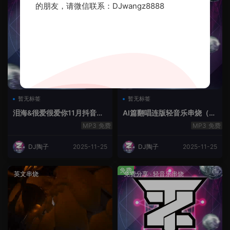
的朋友，请微信联系：DJwangz8888
暂无标签
暂无标签
泪海&很爱很爱你11月抖音串
AI篇翻唱连版轻音乐串烧（治
烧.2025.Mix
愈系）
免费
免费
DJ陶子
2025-11-25
DJ陶子
2025-11-25
免费
英文串烧
免费分享
·
轻音乐串烧