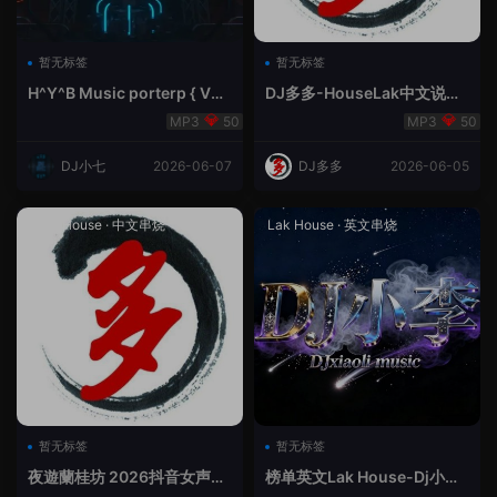
暂无标签
暂无标签
H^Y^B Music porterp { V总
DJ多多-HouseLak中文说唱
快乐星球之旅英文}
巅峰对决
50
50
DJ小七
2026-06-07
DJ多多
2026-06-05
Prog House
·
中文串烧
Lak House
·
英文串烧
暂无标签
暂无标签
夜遊蘭桂坊 2026抖音女声整
榜单英文Lak House-Dj小李