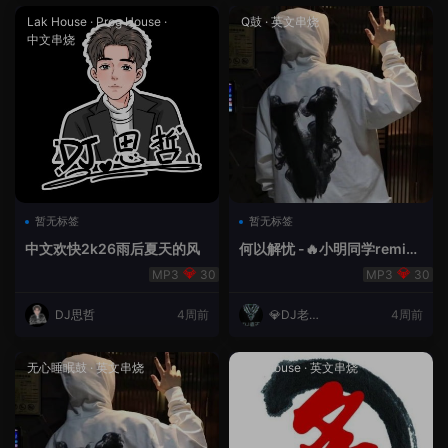
Lak House
·
Prog House
·
Q鼓
·
英文串烧
中文串烧
暂无标签
暂无标签
中文欢快2k26雨后夏天的风
何以解忧 -🔥小明同学remix
🔥
30
30
DJ思哲
4周前
💎DJ老王
4周前
💎
无心睡眠鼓
·
英文串烧
Lak House
·
英文串烧