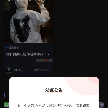
暂无标签
你听得到 q鼓 小明同学remix
30
💎DJ老王
2026-06-28
💎
站点公告
下载排行
查看更多
免费
免费
由于个人精力不足，本站决定关停。 需要退款
Prog House
·
免费分享
免费分享
·
轻音乐串烧