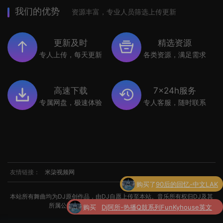
我们的优势
资源丰富，专业人员筛选上传更新
更新及时
精选资源
专人上传，每天更新
各类资源，满足需求
高速下载
7x24h服务
专属网盘，极速体验
专人客服，随时联系
友情链接：
米柒视频网
购买
Dj阿所-热播Q鼓系列FunKyhouse英文
本站所有舞曲均为DJ原创作品，由DJ自愿上传至本站。音乐所有权归DJ及其
了
串烧
所属公司所有。如涉及侵权，请联系我们处理。
购买了
世界杯专辑小串