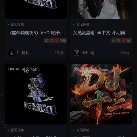
暂无标签
暂无标签
《黯然销魂夜5》VHDJ机长
又见流星雨 lak中文-小明同学
✈️DJ糖果🍬
remix
999
50
DJ机长云
2周前
💎DJ老王
2周前
翔
💎
House
·
英文串烧
无心睡眠鼓
暂无标签
暂无标签