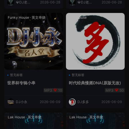
💎DJ老王
2026-06-28
💎DJ老王
2026-06-28
💎
💎
Funky House
·
英文串烧
成都House
暂无标签
暂无标签
世界杯专辑小串
时代经典慢摇DNA(原版无改)
10
50
DJ小永
2026-06-09
DJ多多
2026-06-09
Lak House
·
英文串烧
Lak House
·
英文串烧