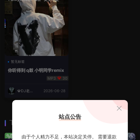
暂无标签
你听得到 q鼓 小明同学remix
30
💎DJ老王
2026-06-28
💎
站点公告
下载排行
查看更多
免费
免费
由于个人精力不足，本站决定关停。 需要退款
Prog House
·
免费分享
免费分享
·
轻音乐串烧