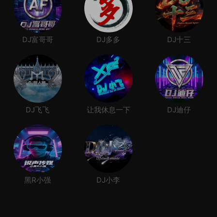
DJ富哥哥
DJ多多
DJ十三
DJ飞飞
让我休息一下
DJ迪仔
黑R小强
DJ小李