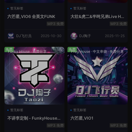
暂无标签
暂无标签
六芒星,VIO6 全英文FUNK
大壮&虎二&半吨兄弟Live Ho
use中文轻音乐
免费
免费
DJ飞行员
2025-10-30
DJ陶子
2025-11-25
免费
免费
Funky House
·
免费分享
Prog House
·
中文串烧
·
免费分享
暂无标签
暂无标签
不讲李定制 - FunkyHouse全
六芒星,VIO1
英文第10季
免费
免费