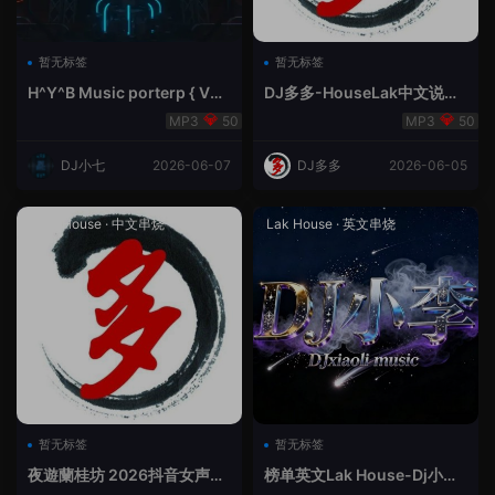
暂无标签
暂无标签
H^Y^B Music porterp { V总
DJ多多-HouseLak中文说唱
快乐星球之旅英文}
巅峰对决
50
50
DJ小七
2026-06-07
DJ多多
2026-06-05
Prog House
·
中文串烧
Lak House
·
英文串烧
暂无标签
暂无标签
夜遊蘭桂坊 2026抖音女声整
榜单英文Lak House-Dj小李