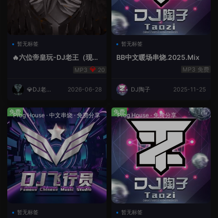
暂无标签
暂无标签
🔥六位帝皇玩-DJ老王（现场
BB中文暖场串烧.2025.Mix
录制）.mp3
免费
20
💎DJ老王
2026-06-28
DJ陶子
2025-11-25
💎
免费
免费
Prog House
·
中文串烧
·
免费分享
Prog House
·
免费分享
暂无标签
暂无标签