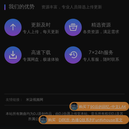
我们的优势
资源丰富，专业人员筛选上传更新
更新及时
精选资源
专人上传，每天更新
各类资源，满足需求
高速下载
7x24h服务
专属网盘，极速体验
专人客服，随时联系
友情链接：
米柒视频网
购买
Dj阿所-热播Q鼓系列FunKyhouse英文
本站所有舞曲均为DJ原创作品，由DJ自愿上传至本站。音乐所有权归DJ及其
了
串烧
所属公司所有。如涉及侵权，请联系我们处理。
购买了
世界杯专辑小串