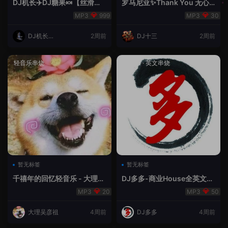
DJ机长✈️DJ糖果🍬【丝滑之
罗马尼亚✨Thank You 无心
夜5】House摇摆节奏✈️纯净
睡眠🥁 - 十三Remix
999
30
版🍬
DJ机长云
2周前
DJ十三
2周前
翔
轻音乐串烧
House
·
英文串烧
暂无标签
暂无标签
千禧年的回忆轻音乐 - 大理吴
DJ多多-商业House全英文经
彦祖
典无改版本
20
50
大理吴彦祖
4周前
DJ多多
4周前