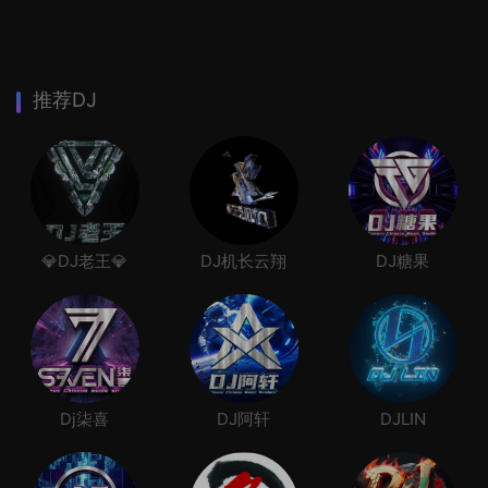
推荐DJ
💎DJ老王💎
DJ机长云翔
DJ糖果
Dj柒喜
DJ阿轩
DJLIN