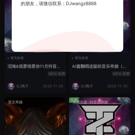
的朋友，请微信联系：DJwangz8888
暂无标签
暂无标签
泪海&很爱很爱你11月抖音串
AI篇翻唱连版轻音乐串烧（治
烧.2025.Mix
愈系）
免费
免费
DJ陶子
2025-11-25
DJ陶子
2025-11-25
免费
英文串烧
免费分享
·
轻音乐串烧