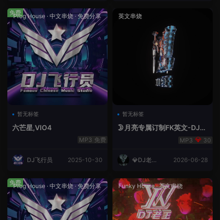
免费
Prog House
·
中文串烧
·
免费分享
英文串烧
暂无标签
暂无标签
六芒星,VIO4
🌛月亮专属订制FK英文-DJ老
王.mp3
免费
30
DJ飞行员
2025-10-30
💎DJ老王
2026-06-28
💎
免费
Prog House
·
中文串烧
·
免费分享
Funky House
·
英文串烧