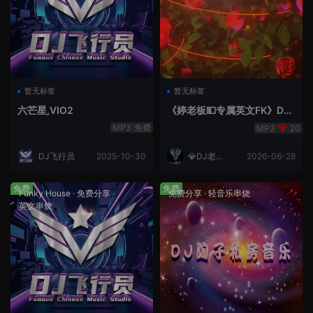
暂无标签
暂无标签
六芒星,VIO2
《婷老板💵专属英文FK》DJ
老王
免费
20
DJ飞行员
2025-10-30
💎DJ老王
2026-06-28
💎
免费
免费
Funky House
·
免费分享
·
免费分享
·
轻音乐串烧
英文串烧