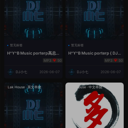
暂无标签
暂无标签
H^Y^B Music porterp高总
H^Y^B Music porterp { DJ
聆听 全英文Vina Lak House
小七&高总夜空中的风铃}
50
50
新弹鱼尾纹
DJ小七
2026-06-07
DJ小七
2026-06-07
Lak House
·
英文串烧
Lak House
·
中文串烧