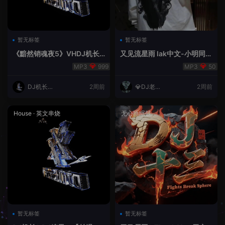
暂无标签
暂无标签
《黯然销魂夜5》VHDJ机长
又见流星雨 lak中文-小明同学
✈️DJ糖果🍬
remix
999
50
DJ机长云
2周前
💎DJ老王
2周前
翔
💎
House
·
英文串烧
无心睡眠鼓
暂无标签
暂无标签