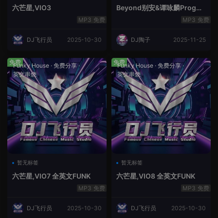
六芒星,VIO3
Beyond别安&谭咏麟ProgHo
use新福鼓串烧
免费
免费
DJ飞行员
2025-10-30
DJ陶子
2025-11-25
免费
免费
Funky House
·
免费分享
·
Funky House
·
免费分享
·
英文串烧
英文串烧
暂无标签
暂无标签
六芒星,VIO7 全英文FUNK
六芒星,VIO8 全英文FUNK
免费
免费
DJ飞行员
2025-10-30
DJ飞行员
2025-10-30