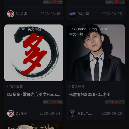
合（DJ多多DJ尾巴）
Rmix
20
50
DJ多多
2026-06-15
DJ小李
2026-06-05
Lak House
·
英文串烧
Lak House
·
Prog House
·
中文串烧
暂无标签
暂无标签
DJ多多-露娜之心英文House
张杰专辑2026-DJ老王
Lak
50
30
DJ多多
2026-06-04
💎DJ老王
2026-06-28
💎
Funky House
·
Q鼓
·
英文串烧