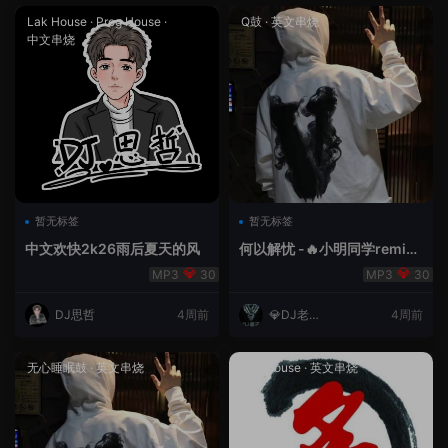
Lak House
·
Prog House
·
Q鼓
·
英文串烧
中文串烧
暂无标签
暂无标签
中文欢快2k26雨后夏天的风
何以解忧 -🔥小明同学remix
🔥
30
30
DJ思哲
4周前
💎DJ老王
4周前
💎
无心睡眠鼓
·
英文串烧
Lak House
·
英文串烧