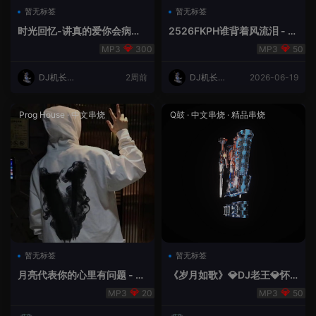
暂无标签
暂无标签
时光回忆-讲真的爱你会病变
2526FKPH谁背着风流泪 - D
DJ机长✈️云翔
J机长✈️云翔🌈
300
50
DJ机长云
2周前
DJ机长云
2026-06-19
翔
翔
Prog House
·
中文串烧
Q鼓
·
中文串烧
·
精品串烧
暂无标签
暂无标签
月亮代表你的心里有问题 - 小
《岁月如歌》💎DJ老王💎怀
明同学remix
旧Q鼓中文
20
50