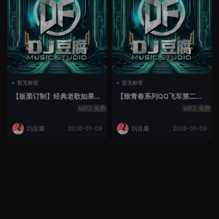
暂无标签
暂无标签
【板栗订制】经典老歌如果最
【致青春系列QQ飞车第二季
后不是你House Lak串烧弹
空灵鼓】-空灵鼓
免费
免费
Dj豆腐
2026-01-09
Dj豆腐
2026-01-09