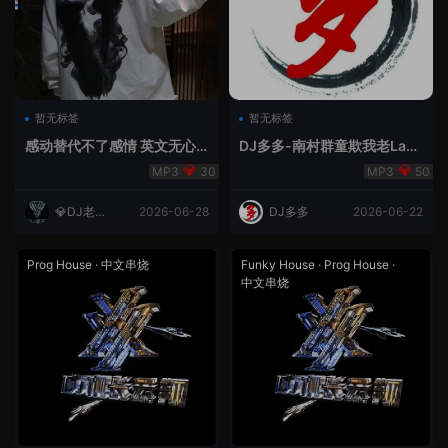
暂无标签
暂无标签
感动替代不了感情 英文无心
DJ多多-南村群童欺我老Lak
睡眠睡-小明同学remix
House全英文
30
50
💎DJ老王
2026-06-28
DJ多多
2026-06-22
💎
Prog House
·
中文串烧
Funky House
·
Prog House
·
中文串烧