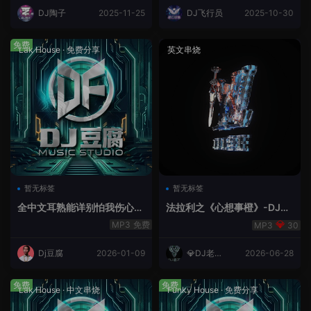
DJ陶子
2025-11-25
DJ飞行员
2025-10-30
免费
Lak House
·
免费分享
英文串烧
暂无标签
暂无标签
全中文耳熟能详别怕我伤心
法拉利之《心想事橙》-DJ老
爱的代价lakHouse专辑v59R
王.mp3
免费
30
eMix lak 2025 弹
Dj豆腐
2026-01-09
💎DJ老王
2026-06-28
💎
免费
免费
Lak House
·
中文串烧
Funky House
·
免费分享