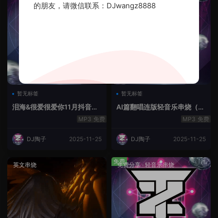
的朋友，请微信联系：DJwangz8888
暂无标签
暂无标签
泪海&很爱很爱你11月抖音串
AI篇翻唱连版轻音乐串烧（治
烧.2025.Mix
愈系）
免费
免费
DJ陶子
2025-11-25
DJ陶子
2025-11-25
免费
英文串烧
免费分享
·
轻音乐串烧