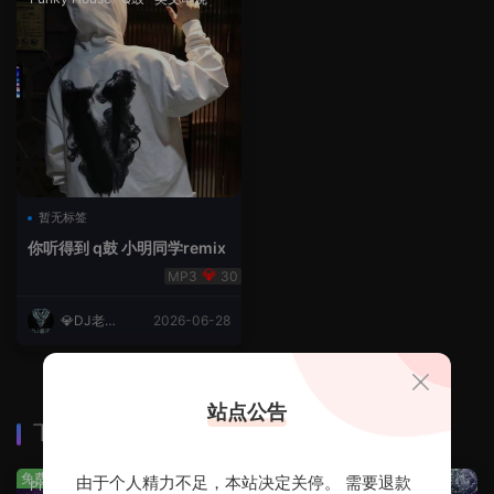
暂无标签
你听得到 q鼓 小明同学remix
30
💎DJ老王
2026-06-28
💎
站点公告
下载排行
查看更多
免费
免费
由于个人精力不足，本站决定关停。 需要退款
Prog House
·
免费分享
免费分享
·
轻音乐串烧