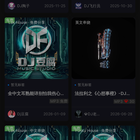
DJ陶子
2025-11-25
DJ飞行员
2025-10-30
免费
Lak House
·
免费分享
英文串烧
暂无标签
暂无标签
全中文耳熟能详别怕我伤心
法拉利之《心想事橙》-DJ老
爱的代价lakHouse专辑v59R
王.mp3
免费
30
eMix lak 2025 弹
Dj豆腐
2026-01-09
💎DJ老王
2026-06-28
💎
免费
免费
Lak House
·
中文串烧
Funky House
·
免费分享