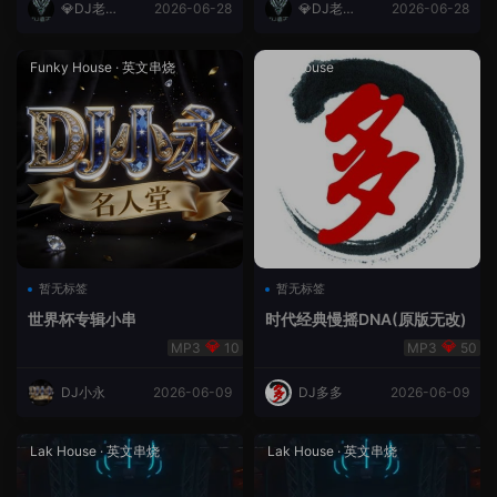
💎DJ老王
2026-06-28
💎DJ老王
2026-06-28
💎
💎
Funky House
·
英文串烧
成都House
暂无标签
暂无标签
世界杯专辑小串
时代经典慢摇DNA(原版无改)
10
50
DJ小永
2026-06-09
DJ多多
2026-06-09
Lak House
·
英文串烧
Lak House
·
英文串烧