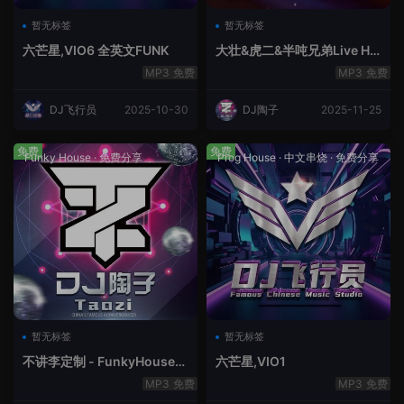
暂无标签
暂无标签
六芒星,VIO6 全英文FUNK
大壮&虎二&半吨兄弟Live Ho
use中文轻音乐
免费
免费
DJ飞行员
2025-10-30
DJ陶子
2025-11-25
免费
免费
Funky House
·
免费分享
Prog House
·
中文串烧
·
免费分享
暂无标签
暂无标签
不讲李定制 - FunkyHouse全
六芒星,VIO1
英文第10季
免费
免费