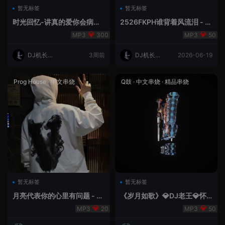
暂无标签
暂无标签
时光回忆-讲真的爱你会病变
2526FKPH谁背着风流泪 - D
DJ机长✈️云翔
J机长✈️云翔🌈
300
50
DJ机长云
3周前
DJ机长云
2026-06-19
翔
翔
Prog House
·
中文串烧
Q鼓
·
中文串烧
·
精品串烧
暂无标签
暂无标签
月亮代表你的心里有问题 - 小
《岁月如歌》💎DJ老王💎怀
明同学remix
旧Q鼓中文
20
50