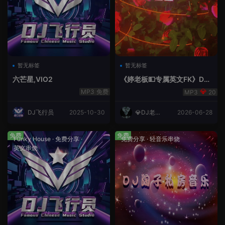
暂无标签
暂无标签
六芒星,VIO2
《婷老板💵专属英文FK》DJ
老王
免费
20
DJ飞行员
2025-10-30
💎DJ老王
2026-06-28
💎
免费
免费
Funky House
·
免费分享
·
免费分享
·
轻音乐串烧
英文串烧