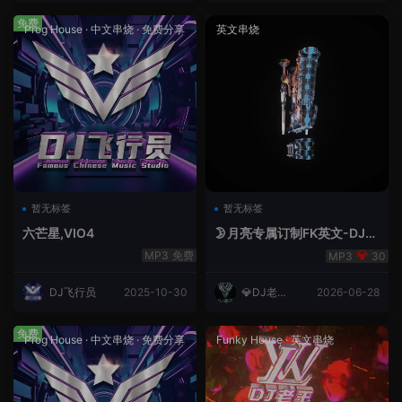
免费
Prog House
·
中文串烧
·
免费分享
英文串烧
暂无标签
暂无标签
六芒星,VIO4
🌛月亮专属订制FK英文-DJ老
王.mp3
免费
30
DJ飞行员
2025-10-30
💎DJ老王
2026-06-28
💎
免费
Prog House
·
中文串烧
·
免费分享
Funky House
·
英文串烧