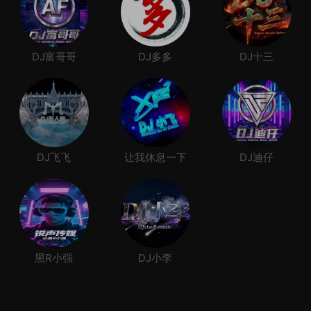
DJ富哥哥
DJ多多
DJ十三
DJ飞飞
让我休息一下
DJ迪仔
黑R小强
DJ小李