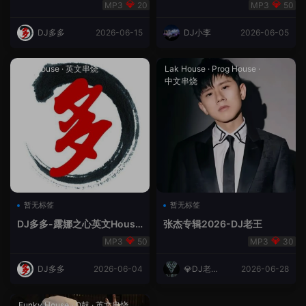
合（DJ多多DJ尾巴）
Rmix
20
50
DJ多多
2026-06-15
DJ小李
2026-06-05
Lak House
·
英文串烧
Lak House
·
Prog House
·
中文串烧
暂无标签
暂无标签
DJ多多-露娜之心英文House
张杰专辑2026-DJ老王
Lak
50
30
DJ多多
2026-06-04
💎DJ老王
2026-06-28
💎
Funky House
·
Q鼓
·
英文串烧