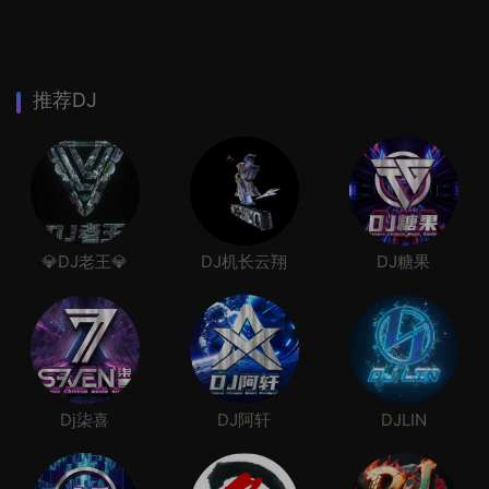
推荐DJ
💎DJ老王💎
DJ机长云翔
DJ糖果
Dj柒喜
DJ阿轩
DJLIN