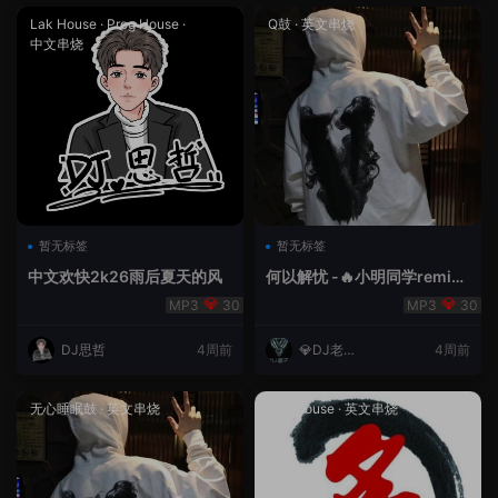
Lak House
·
Prog House
·
Q鼓
·
英文串烧
中文串烧
暂无标签
暂无标签
中文欢快2k26雨后夏天的风
何以解忧 -🔥小明同学remix
🔥
30
30
DJ思哲
4周前
💎DJ老王
4周前
💎
无心睡眠鼓
·
英文串烧
Lak House
·
英文串烧