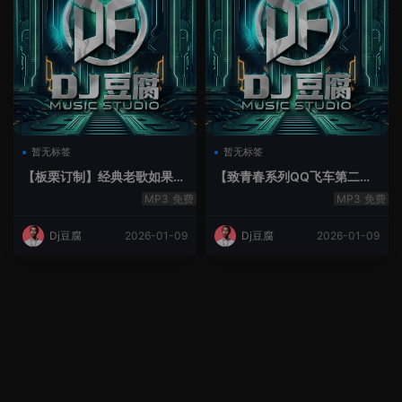
暂无标签
暂无标签
【板栗订制】经典老歌如果最
【致青春系列QQ飞车第二季
后不是你House Lak串烧弹
空灵鼓】-空灵鼓
免费
免费
Dj豆腐
2026-01-09
Dj豆腐
2026-01-09