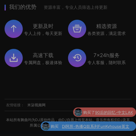
我们的优势
资源丰富，专业人员筛选上传更新
更新及时
精选资源
专人上传，每天更新
各类资源，满足需求
高速下载
7x24h服务
专属网盘，极速体验
专人客服，随时联系
友情链接：
米柒视频网
购买
Dj阿所-热播Q鼓系列FunKyhouse英文
本站所有舞曲均为DJ原创作品，由DJ自愿上传至本站。音乐所有权归DJ及其
了
串烧
所属公司所有。如涉及侵权，请联系我们处理。
购买了
世界杯专辑小串