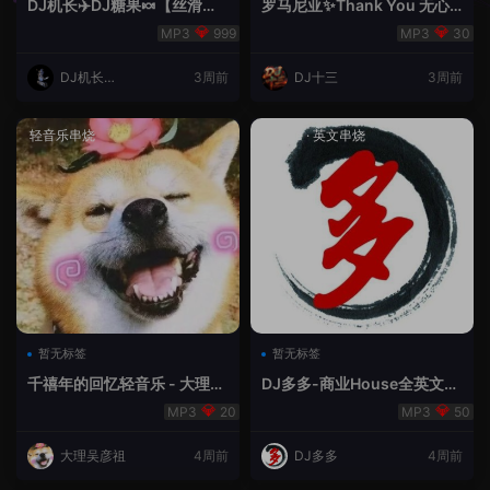
DJ机长✈️DJ糖果🍬【丝滑之
罗马尼亚✨Thank You 无心
夜5】House摇摆节奏✈️纯净
睡眠🥁 - 十三Remix
999
30
版🍬
DJ机长云
3周前
DJ十三
3周前
翔
轻音乐串烧
House
·
英文串烧
暂无标签
暂无标签
千禧年的回忆轻音乐 - 大理吴
DJ多多-商业House全英文经
彦祖
典无改版本
20
50
大理吴彦祖
4周前
DJ多多
4周前