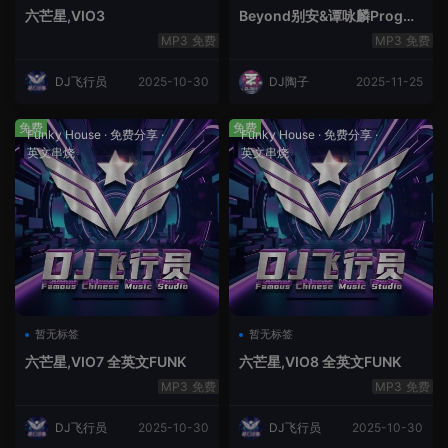
六芒星,VIO3
Beyond别安&谭咏麟ProgHo
use新福鼓串烧
免费
免费
DJ飞行员
2025-10-30
DJ陶子
2025-11-25
免费
免费
Funky House
·
免费分享
·
Funky House
·
免费分享
·
英文串烧
英文串烧
暂无标签
暂无标签
六芒星,VIO7 全英文FUNK
六芒星,VIO8 全英文FUNK
免费
免费
DJ飞行员
2025-10-30
DJ飞行员
2025-10-30