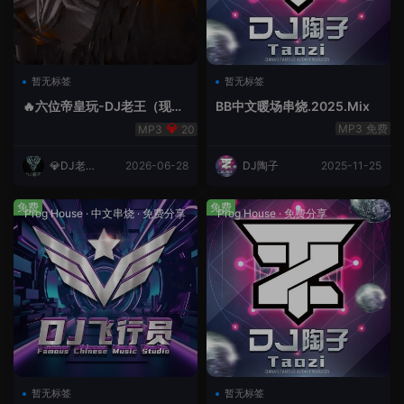
暂无标签
暂无标签
🔥六位帝皇玩-DJ老王（现场
BB中文暖场串烧.2025.Mix
录制）.mp3
免费
20
💎DJ老王
2026-06-28
DJ陶子
2025-11-25
💎
免费
免费
Prog House
·
中文串烧
·
免费分享
Prog House
·
免费分享
暂无标签
暂无标签