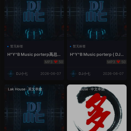
暂无标签
暂无标签
H^Y^B Music porterp高总
H^Y^B Music porterp { DJ
聆听 全英文Vina Lak House
小七&高总夜空中的风铃}
50
50
新弹鱼尾纹
DJ小七
2026-06-07
DJ小七
2026-06-07
Lak House
·
英文串烧
Lak House
·
中文串烧