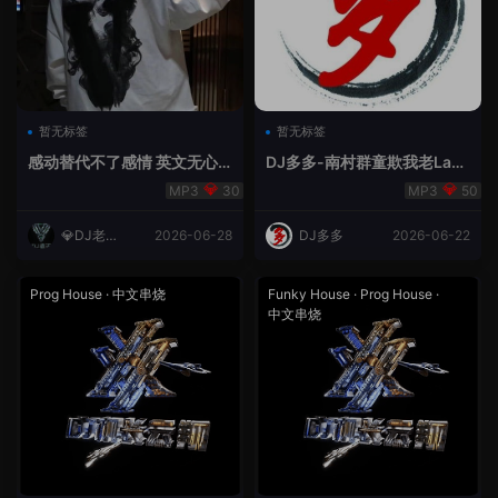
暂无标签
暂无标签
感动替代不了感情 英文无心
DJ多多-南村群童欺我老Lak
睡眠睡-小明同学remix
House全英文
30
50
💎DJ老王
2026-06-28
DJ多多
2026-06-22
💎
Prog House
·
中文串烧
Funky House
·
Prog House
·
中文串烧