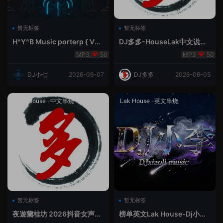
暂无标签
暂无标签
H^Y^B Music porterp { V总
DJ多多-HouseLak中文说唱
快乐星球之旅英文}
巅峰对决
50
50
DJ小七
2026-06-07
DJ多多
2026-06-05
Prog House
·
中文串烧
Lak House
·
英文串烧
暂无标签
暂无标签
夜遊蘭桂坊 2026抖音女声整
榜单英文Lak House-Dj小李