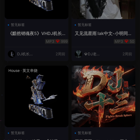
暂无标签
暂无标签
《黯然销魂夜5》VHDJ机长
又见流星雨 lak中文-小明同学
✈️DJ糖果🍬
remix
999
50
DJ机长云
2周前
💎DJ老王
2周前
翔
💎
House
·
英文串烧
无心睡眠鼓
暂无标签
暂无标签