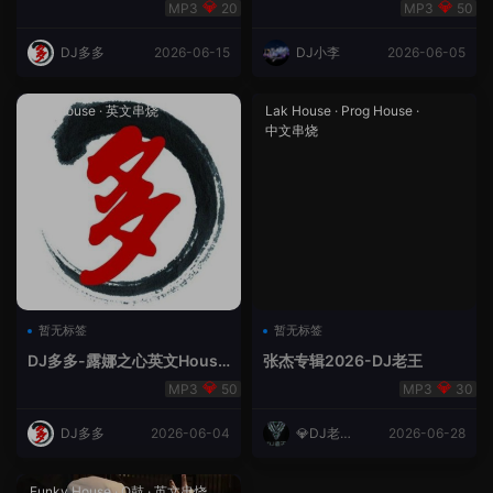
合（DJ多多DJ尾巴）
Rmix
20
50
DJ多多
2026-06-15
DJ小李
2026-06-05
Lak House
·
英文串烧
Lak House
·
Prog House
·
中文串烧
暂无标签
暂无标签
DJ多多-露娜之心英文House
张杰专辑2026-DJ老王
Lak
50
30
DJ多多
2026-06-04
💎DJ老王
2026-06-28
💎
Funky House
·
Q鼓
·
英文串烧