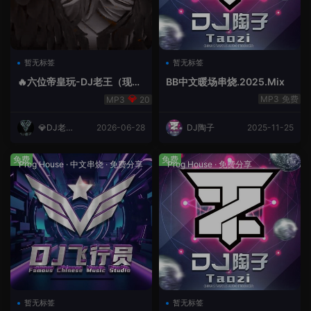
暂无标签
暂无标签
🔥六位帝皇玩-DJ老王（现场
BB中文暖场串烧.2025.Mix
录制）.mp3
免费
20
💎DJ老王
2026-06-28
DJ陶子
2025-11-25
💎
免费
免费
Prog House
·
中文串烧
·
免费分享
Prog House
·
免费分享
暂无标签
暂无标签