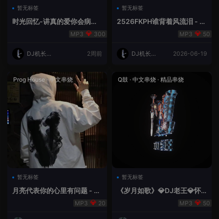
暂无标签
暂无标签
时光回忆-讲真的爱你会病变
2526FKPH谁背着风流泪 - D
DJ机长✈️云翔
J机长✈️云翔🌈
300
50
DJ机长云
2周前
DJ机长云
2026-06-19
翔
翔
Prog House
·
中文串烧
Q鼓
·
中文串烧
·
精品串烧
暂无标签
暂无标签
月亮代表你的心里有问题 - 小
《岁月如歌》💎DJ老王💎怀
明同学remix
旧Q鼓中文
20
50