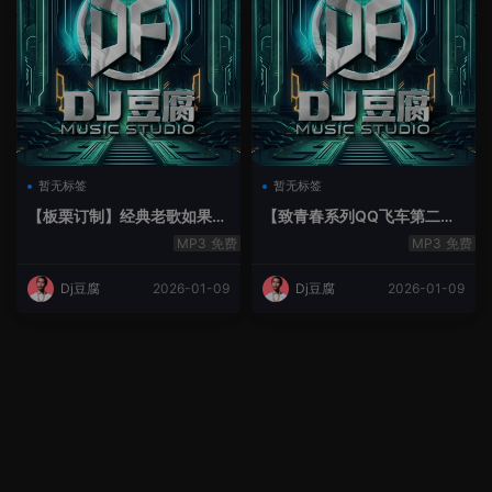
暂无标签
暂无标签
【板栗订制】经典老歌如果最
【致青春系列QQ飞车第二季
后不是你House Lak串烧弹
空灵鼓】-空灵鼓
免费
免费
Dj豆腐
2026-01-09
Dj豆腐
2026-01-09