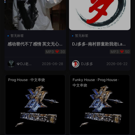
暂无标签
暂无标签
感动替代不了感情 英文无心
DJ多多-南村群童欺我老Lak
睡眠睡-小明同学remix
House全英文
30
50
💎DJ老王
2026-06-28
DJ多多
2026-06-22
💎
Prog House
·
中文串烧
Funky House
·
Prog House
·
中文串烧