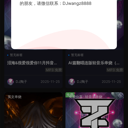
的朋友，请微信联系：DJwangz8888
暂无标签
暂无标签
泪海&很爱很爱你11月抖音串
AI篇翻唱连版轻音乐串烧（治
烧.2025.Mix
愈系）
免费
免费
DJ陶子
2025-11-25
DJ陶子
2025-11-25
免费
英文串烧
免费分享
·
轻音乐串烧