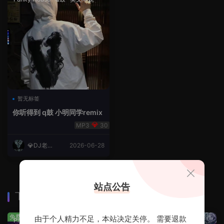
暂无标签
你听得到 q鼓 小明同学remix
30
💎DJ老王
2026-06-28
💎
站点公告
下载排行
查看更多
免费
免费
由于个人精力不足，本站决定关停。 需要退款
Prog House
·
免费分享
免费分享
·
轻音乐串烧