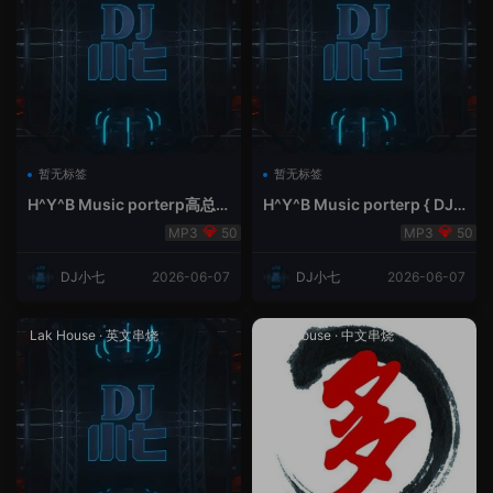
暂无标签
暂无标签
H^Y^B Music porterp高总
H^Y^B Music porterp { DJ
聆听 全英文Vina Lak House
小七&高总夜空中的风铃}
50
50
新弹鱼尾纹
DJ小七
2026-06-07
DJ小七
2026-06-07
Lak House
·
英文串烧
Lak House
·
中文串烧