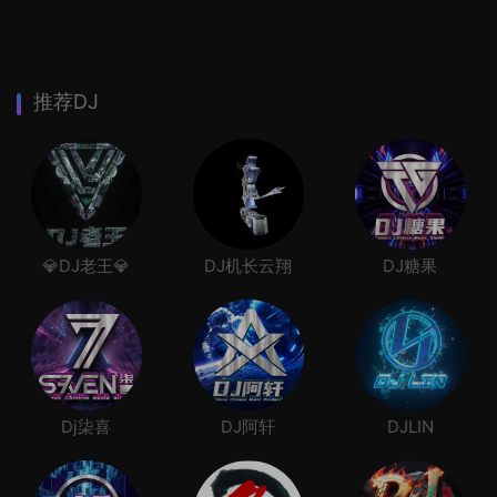
推荐DJ
💎DJ老王💎
DJ机长云翔
DJ糖果
Dj柒喜
DJ阿轩
DJLIN