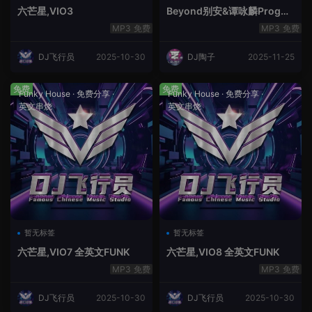
六芒星,VIO3
Beyond别安&谭咏麟ProgHo
use新福鼓串烧
免费
免费
DJ飞行员
2025-10-30
DJ陶子
2025-11-25
免费
免费
Funky House
·
免费分享
·
Funky House
·
免费分享
·
英文串烧
英文串烧
暂无标签
暂无标签
六芒星,VIO7 全英文FUNK
六芒星,VIO8 全英文FUNK
免费
免费
DJ飞行员
2025-10-30
DJ飞行员
2025-10-30