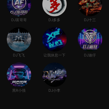
DJ富哥哥
DJ多多
DJ十三
DJ飞飞
让我休息一下
DJ迪仔
黑R小强
DJ小李