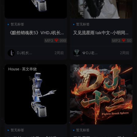
暂无标签
暂无标签
《黯然销魂夜5》VHDJ机长
又见流星雨 lak中文-小明同学
✈️DJ糖果🍬
remix
999
50
DJ机长云
2周前
💎DJ老王
2周前
翔
💎
House
·
英文串烧
无心睡眠鼓
暂无标签
暂无标签