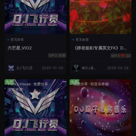
暂无标签
暂无标签
六芒星,VIO2
《婷老板💵专属英文FK》DJ
老王
免费
20
DJ飞行员
2025-10-30
💎DJ老王
2026-06-28
💎
免费
免费
Funky House
·
免费分享
·
免费分享
·
轻音乐串烧
英文串烧