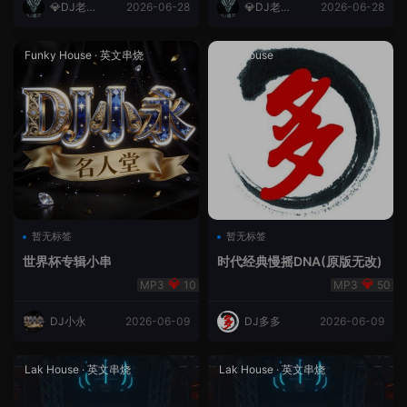
💎DJ老王
2026-06-28
💎DJ老王
2026-06-28
💎
💎
Funky House
·
英文串烧
成都House
暂无标签
暂无标签
世界杯专辑小串
时代经典慢摇DNA(原版无改)
10
50
DJ小永
2026-06-09
DJ多多
2026-06-09
Lak House
·
英文串烧
Lak House
·
英文串烧