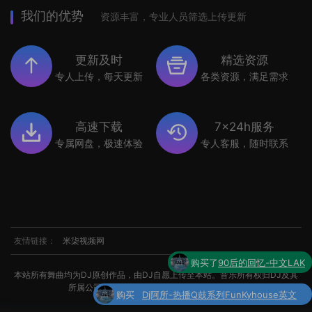
我们的优势
资源丰富，专业人员筛选上传更新
更新及时
精选资源
专人上传，每天更新
各类资源，满足需求
高速下载
7x24h服务
专属网盘，极速体验
专人客服，随时联系
友情链接：
米柒视频网
购买了
90后的回忆-中文LAK
本站所有舞曲均为DJ原创作品，由DJ自愿上传至本站。音乐所有权归DJ及其
所属公司所有。如涉及侵权，请联系我们处理。
购买
Dj阿所-热播Q鼓系列FunKyhouse英文
了
串烧