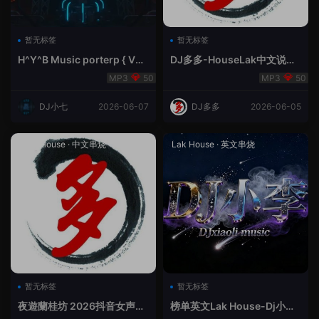
暂无标签
暂无标签
H^Y^B Music porterp { V总
DJ多多-HouseLak中文说唱
快乐星球之旅英文}
巅峰对决
50
50
DJ小七
2026-06-07
DJ多多
2026-06-05
Prog House
·
中文串烧
Lak House
·
英文串烧
暂无标签
暂无标签
夜遊蘭桂坊 2026抖音女声整
榜单英文Lak House-Dj小李