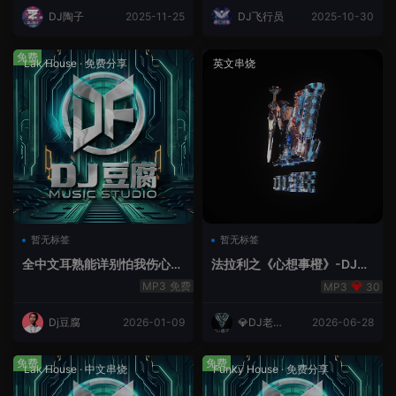
DJ陶子
2025-11-25
DJ飞行员
2025-10-30
免费
Lak House
·
免费分享
英文串烧
暂无标签
暂无标签
全中文耳熟能详别怕我伤心
法拉利之《心想事橙》-DJ老
爱的代价lakHouse专辑v59R
王.mp3
免费
30
eMix lak 2025 弹
Dj豆腐
2026-01-09
💎DJ老王
2026-06-28
💎
免费
免费
Lak House
·
中文串烧
Funky House
·
免费分享