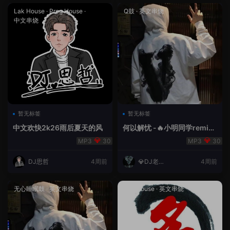
Lak House
·
Prog House
·
Q鼓
·
英文串烧
中文串烧
暂无标签
暂无标签
中文欢快2k26雨后夏天的风
何以解忧 -🔥小明同学remix
🔥
30
30
DJ思哲
4周前
💎DJ老王
4周前
💎
无心睡眠鼓
·
英文串烧
Lak House
·
英文串烧