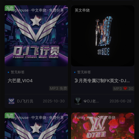
免费
Prog House
·
中文串烧
·
免费分享
英文串烧
暂无标签
暂无标签
六芒星,VIO4
🌛月亮专属订制FK英文-DJ老
王.mp3
免费
30
DJ飞行员
2025-10-30
💎DJ老王
2026-06-28
💎
免费
Prog House
·
中文串烧
·
免费分享
Funky House
·
英文串烧