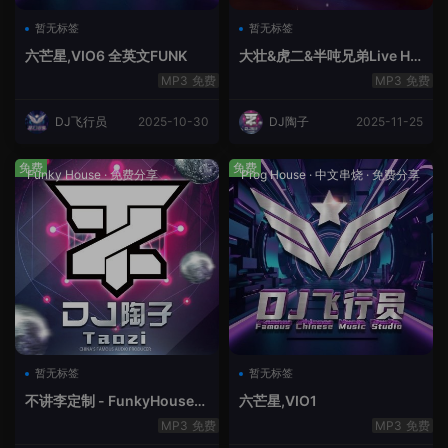
暂无标签
暂无标签
六芒星,VIO6 全英文FUNK
大壮&虎二&半吨兄弟Live Ho
use中文轻音乐
免费
免费
DJ飞行员
2025-10-30
DJ陶子
2025-11-25
免费
免费
Funky House
·
免费分享
Prog House
·
中文串烧
·
免费分享
暂无标签
暂无标签
不讲李定制 - FunkyHouse全
六芒星,VIO1
英文第10季
免费
免费