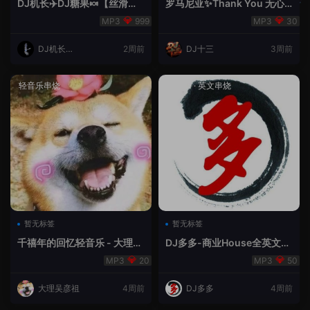
DJ机长✈️DJ糖果🍬【丝滑之
罗马尼亚✨Thank You 无心
夜5】House摇摆节奏✈️纯净
睡眠🥁 - 十三Remix
999
30
版🍬
DJ机长云
2周前
DJ十三
3周前
翔
轻音乐串烧
House
·
英文串烧
暂无标签
暂无标签
千禧年的回忆轻音乐 - 大理吴
DJ多多-商业House全英文经
彦祖
典无改版本
20
50
大理吴彦祖
4周前
DJ多多
4周前