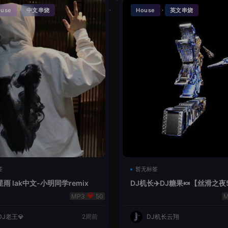
·
·
ouse
中文串烧
House
英文串烧
签
暂无标签
雨 lak中文-小明同学remix
DJ机长✈️DJ糖果🍬【丝滑之夜
se摇摆节奏✈️纯净版🍬
50
DJ老王💎
2周前
DJ机长云翔