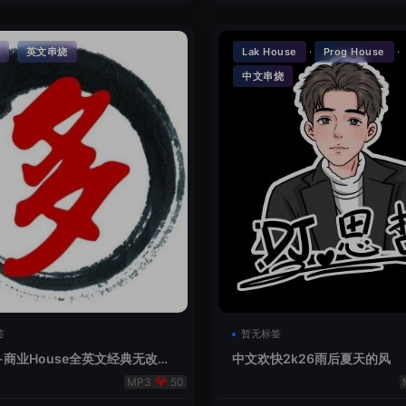
·
·
·
英文串烧
Lak House
Prog House
中文串烧
签
暂无标签
-商业House全英文经典无改版
中文欢快2k26雨后夏天的风
50