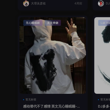
大理吴彦祖
4周前
D
·
无心睡眠鼓
英文串烧
Lak H
暂无标签
暂无标
感动替代不了感情 英文无心睡眠睡-小
DJ多多