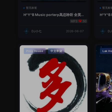
暂无标签
暂无标
H^Y^B Music porterp高总聆听 全英
H^Y^B
文Vina Lak House新弹鱼尾纹
夜空中
50
DJ小七
2026-06-07
D
·
Prog House
中文串烧
Lak H