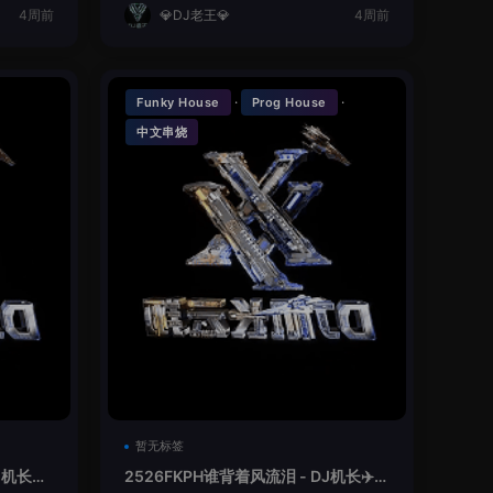
4周前
💎DJ老王💎
4周前
·
·
Funky House
Prog House
中文串烧
暂无标签
机长✈️
2526FKPH谁背着风流泪 - DJ机长✈️云