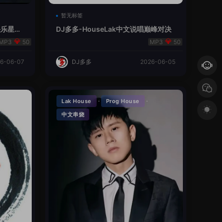
暂无标签
V总快乐星球
DJ多多-HouseLak中文说唱巅峰对决
50
50
6-06-07
DJ多多
2026-06-05
·
·
Lak House
Prog House
中文串烧