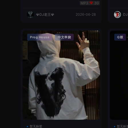
明同学remix
英文
30
💎DJ老王💎
2026-06-28
D
·
Prog House
中文串烧
Q鼓
暂无标签
暂无标