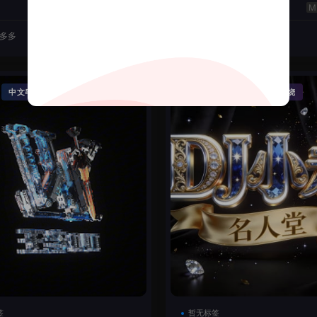
云翔
50
J多多
2026-06-22
DJ机长云翔
·
·
·
中文串烧
精品串烧
Funky House
英文串烧
签
暂无标签