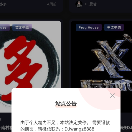
J多多
4周前
DJ思哲
·
·
ouse
英文串烧
Prog House
中文串烧
站点公告
签
暂无标签
由于个人精力不足，本站决定关停。 需要退款
-南村群童欺我老LakHouse全
时光回忆-讲真的爱你会病变DJ
的朋友，请微信联系：DJwangz8888