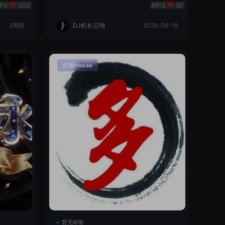
翔🌈
300
50
2周前
DJ机长云翔
2026-06-19
成都House
暂无标签