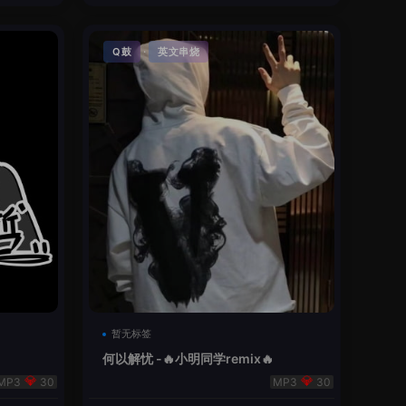
·
Q鼓
英文串烧
暂无标签
何以解忧 -🔥小明同学remix🔥
30
30