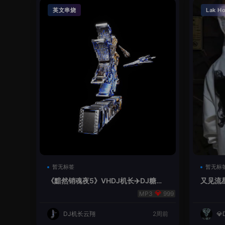
英文串烧
Lak H
暂无标签
暂无标
《黯然销魂夜5》VHDJ机长✈️DJ糖果
又见流星
🍬
999
DJ机长云翔
2周前
💎