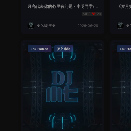
月亮代表你的心里有问题 - 小明同学re
《岁月如
mix
20
💎DJ老王💎
2026-06-28
💎
·
Lak House
英文串烧
Lak H