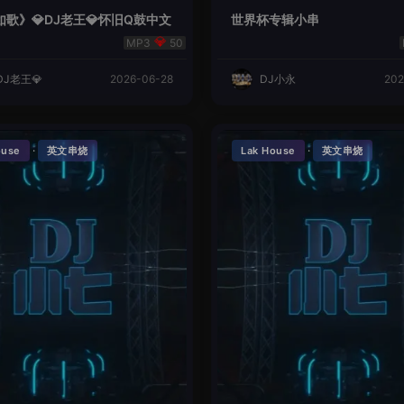
歌》💎DJ老王💎怀旧Q鼓中文
世界杯专辑小串
50
DJ老王💎
2026-06-28
DJ小永
202
·
·
ouse
英文串烧
Lak House
英文串烧