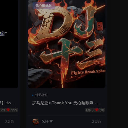
无心睡眠鼓
暂无标签
5】Hou
罗马尼亚✨Thank You 无心睡眠🥁 - 十
三Remix
999
30
2周前
DJ十三
3周前