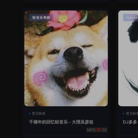
轻音乐串烧
House
暂无标签
暂无标
千禧年的回忆轻音乐 - 大理吴彦祖
DJ多多
本
20