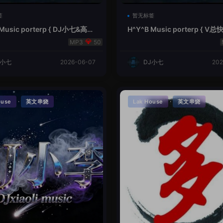
签
暂无标签
 Music porterp { DJ小七&高总
H^Y^B Music porterp { 
的风铃}
之旅英文}
50
J小七
2026-06-07
DJ小七
202
·
·
ouse
英文串烧
Lak House
英文串烧