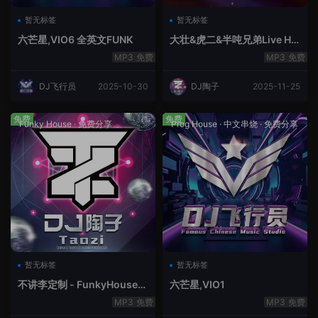
暂无标签
暂无标签
六芒星,VIO6 全英文FUNK
大壮&虎二&半吨兄弟Live Ho
use中文轻音乐
免费
免费
DJ飞行员
2025-10-30
DJ陶子
2025-11-25
免费
免费
Funky House
·
免费分享
Prog House
·
中文串烧
·
免费分享
暂无标签
暂无标签
不讲李定制 - FunkyHouse全
六芒星,VIO1
英文第10季
免费
免费