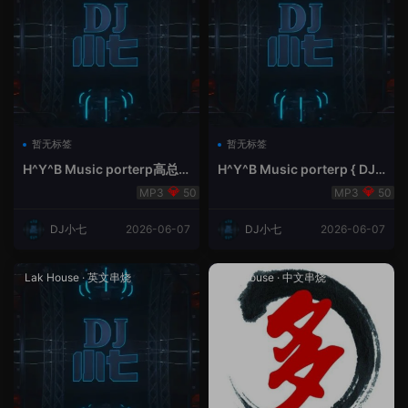
暂无标签
暂无标签
H^Y^B Music porterp高总
H^Y^B Music porterp { DJ
聆听 全英文Vina Lak House
小七&高总夜空中的风铃}
50
50
新弹鱼尾纹
DJ小七
2026-06-07
DJ小七
2026-06-07
Lak House
·
英文串烧
Lak House
·
中文串烧