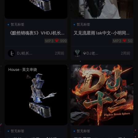
暂无标签
暂无标签
《黯然销魂夜5》VHDJ机长
又见流星雨 lak中文-小明同学
✈️DJ糖果🍬
remix
999
50
DJ机长云
2周前
💎DJ老王
2周前
翔
💎
House
·
英文串烧
无心睡眠鼓
暂无标签
暂无标签