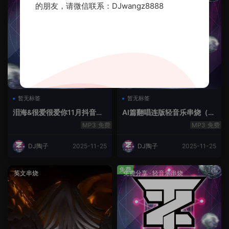
的朋友，请微信联系：DJwangz8888
暂无标签
暂无标签
泪海&很爱很爱你11月抖音串
AI篇翻唱连版轻音乐串烧（治
烧.2025.Mix
愈系）
免费
免费
DJ陶子
2025-11-25
DJ陶子
2025-11-25
免费
英文串烧
免费分享
·
轻音乐串烧