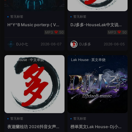
暂无标签
暂无标签
H^Y^B Music porterp { V总
DJ多多-HouseLak中文说唱
快乐星球之旅英文}
巅峰对决
50
50
DJ小七
2026-06-07
DJ多多
2026-06-05
Prog House
·
中文串烧
Lak House
·
英文串烧
暂无标签
暂无标签
夜遊蘭桂坊 2026抖音女声整
榜单英文Lak House-Dj小李