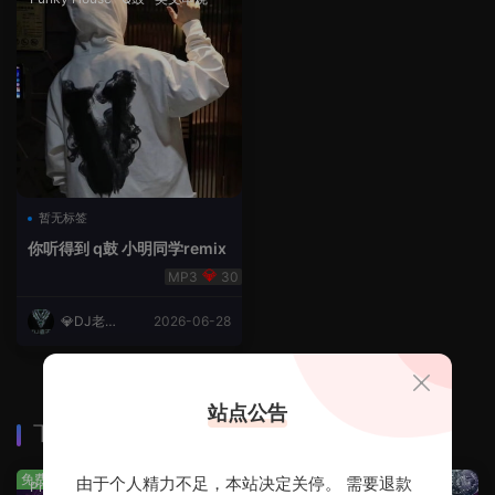
暂无标签
你听得到 q鼓 小明同学remix
30
💎DJ老王
2026-06-28
💎
站点公告
下载排行
查看更多
免费
免费
由于个人精力不足，本站决定关停。 需要退款
Prog House
·
免费分享
免费分享
·
轻音乐串烧