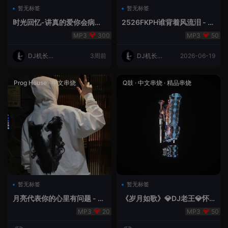
暂无标签
暂无标签
时光回忆-讲真的爱你会病变
2526FKPH谁背着风流泪 - D
DJ机长✈️云翔
J机长✈️云翔🌈
300
50
DJ机长云
3周前
DJ机长云
2026-06-19
翔
翔
Prog House
·
中文串烧
Q鼓
·
中文串烧
·
精品串烧
暂无标签
暂无标签
月亮代表你的心里有问题 - 小
《岁月如歌》💎DJ老王💎怀
明同学remix
旧Q鼓中文
20
50