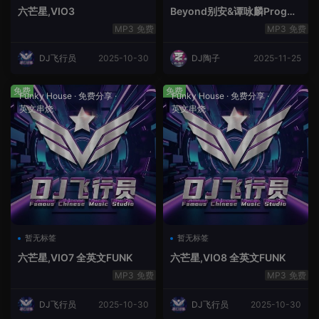
六芒星,VIO3
Beyond别安&谭咏麟ProgHo
use新福鼓串烧
免费
免费
DJ飞行员
2025-10-30
DJ陶子
2025-11-25
免费
免费
Funky House
·
免费分享
·
Funky House
·
免费分享
·
英文串烧
英文串烧
暂无标签
暂无标签
六芒星,VIO7 全英文FUNK
六芒星,VIO8 全英文FUNK
免费
免费
DJ飞行员
2025-10-30
DJ飞行员
2025-10-30