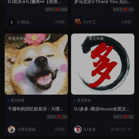
DJ机长✈️DJ糖果🍬【丝滑之
罗马尼亚✨Thank You 无心
夜5】House摇摆节奏✈️纯净
睡眠🥁 - 十三Remix
999
30
版🍬
DJ机长云
3周前
DJ十三
3周前
翔
轻音乐串烧
House
·
英文串烧
暂无标签
暂无标签
千禧年的回忆轻音乐 - 大理吴
DJ多多-商业House全英文经
彦祖
典无改版本
20
50
大理吴彦祖
4周前
DJ多多
2026-07-11