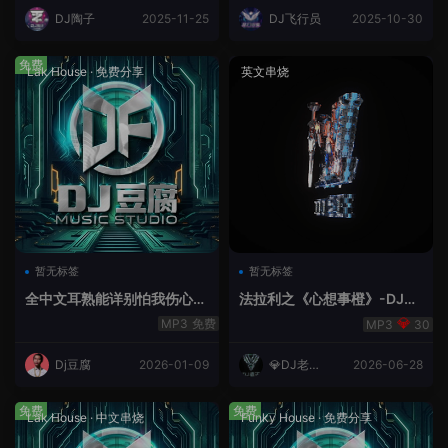
DJ陶子
2025-11-25
DJ飞行员
2025-10-30
免费
Lak House
·
免费分享
英文串烧
暂无标签
暂无标签
全中文耳熟能详别怕我伤心
法拉利之《心想事橙》-DJ老
爱的代价lakHouse专辑v59R
王.mp3
免费
30
eMix lak 2025 弹
Dj豆腐
2026-01-09
💎DJ老王
2026-06-28
💎
免费
免费
Lak House
·
中文串烧
Funky House
·
免费分享