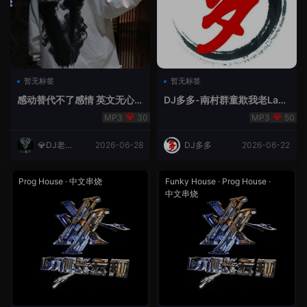
暂无标签
暂无标签
感动替代不了感情 英文无心
DJ多多-南村群童欺我老Lak
睡眠睡-小明同学remix
House全英文
30
50
💎DJ老王
2026-06-28
DJ多多
2026-06-22
💎
Prog House
·
中文串烧
Funky House
·
Prog House
·
中文串烧