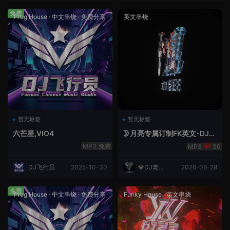
免费
Prog House
·
中文串烧
·
免费分享
英文串烧
暂无标签
暂无标签
六芒星,VIO4
🌛月亮专属订制FK英文-DJ老
王.mp3
免费
30
DJ飞行员
2025-10-30
💎DJ老王
2026-06-28
💎
免费
Prog House
·
中文串烧
·
免费分享
Funky House
·
英文串烧