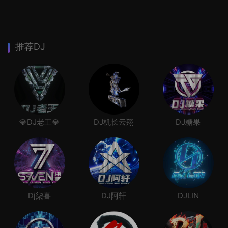
推荐DJ
💎DJ老王💎
DJ机长云翔
DJ糖果
Dj柒喜
DJ阿轩
DJLIN