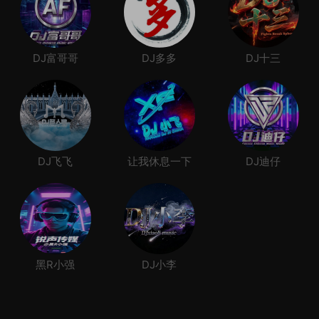
DJ富哥哥
DJ多多
DJ十三
DJ飞飞
让我休息一下
DJ迪仔
黑R小强
DJ小李