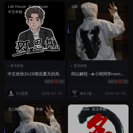
Lak House
·
Prog House
·
Q鼓
·
英文串烧
中文串烧
暂无标签
暂无标签
中文欢快2k26雨后夏天的风
何以解忧 -🔥小明同学remix
🔥
30
30
DJ思哲
2026-07-10
💎DJ老王
2026-07-10
💎
无心睡眠鼓
·
英文串烧
Lak House
·
英文串烧