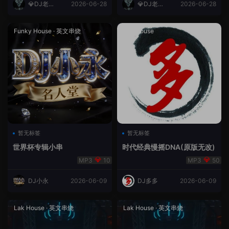
💎DJ老王
2026-06-28
💎DJ老王
2026-06-28
💎
💎
Funky House
·
英文串烧
成都House
暂无标签
暂无标签
世界杯专辑小串
时代经典慢摇DNA(原版无改)
10
50
DJ小永
2026-06-09
DJ多多
2026-06-09
Lak House
·
英文串烧
Lak House
·
英文串烧