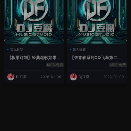
暂无标签
暂无标签
【板栗订制】经典老歌如果最
【致青春系列QQ飞车第二季
后不是你House Lak串烧弹
空灵鼓】-空灵鼓
免费
免费
Dj豆腐
2026-01-09
Dj豆腐
2026-01-09