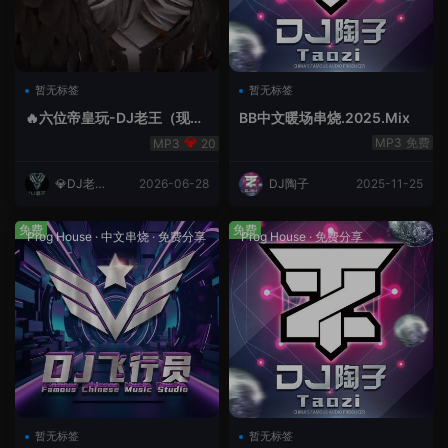
暂无标签
暂无标签
🔥六位帝皇玩-DJ老王（现场
BB中文暖场串烧.2025.Mix
录制）.mp3
免费
20
💎DJ老王
2026-06-28
DJ陶子
2025-11-25
💎
免费
免费
Prog House
·
中文串烧
·
免费分享
Prog House
·
免费分享
暂无标签
暂无标签