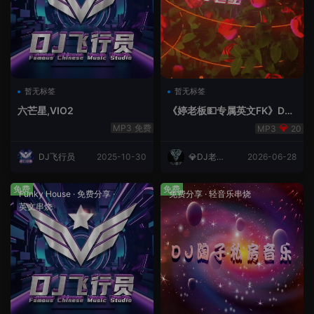
暂无标签
暂无标签
六芒星,VIO2
《婷老板💵专属英文FK》DJ
老王
免费
20
DJ飞行员
2025-10-30
💎DJ老王
2026-06-28
💎
免费
免费
Funky House
·
免费分享
·
免费分享
·
轻音乐串烧
英文串烧