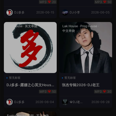
合（DJ多多DJ尾巴）
Rmix
20
50
DJ多多
2026-06-15
DJ小李
2026-06-05
Lak House
·
英文串烧
Lak House
·
Prog House
·
中文串烧
暂无标签
暂无标签
DJ多多-露娜之心英文House
张杰专辑2026-DJ老王
Lak
50
30
DJ多多
2026-06-04
💎DJ老王
2026-06-28
💎
Funky House
·
Q鼓
·
英文串烧