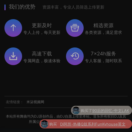
我们的优势
资源丰富，专业人员筛选上传更新
更新及时
精选资源
专人上传，每天更新
各类资源，满足需求
高速下载
7x24h服务
专属网盘，极速体验
专人客服，随时联系
友情链接：
米柒视频网
购买了
90后的回忆-中文LAK
本站所有舞曲均为DJ原创作品，由DJ自愿上传至本站。音乐所有权归DJ及其
所属公司所有。如涉及侵权，请联系我们处理。
购买
Dj阿所-热播Q鼓系列FunKyhouse英文
了
串烧