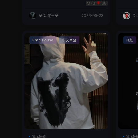
明同学remix
英文
30
💎DJ老王💎
2026-06-28
D
·
Prog House
中文串烧
Q鼓
暂无标签
暂无标