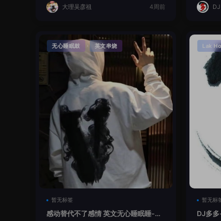
大理吴彦祖
4周前
D
·
无心睡眠鼓
英文串烧
Lak H
暂无标签
暂无标
感动替代不了感情 英文无心睡眠睡-小
DJ多多