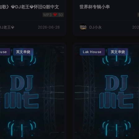
歌》💎DJ老王💎怀旧Q鼓中文
世界杯专辑小串
50
DJ老王💎
2026-06-28
DJ小永
202
·
·
ouse
英文串烧
Lak House
英文串烧