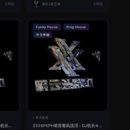
4周前
💎DJ老王💎
4周前
·
·
Funky House
Prog House
中文串烧
暂无标签
机长✈️
2526FKPH谁背着风流泪 - DJ机长✈️云