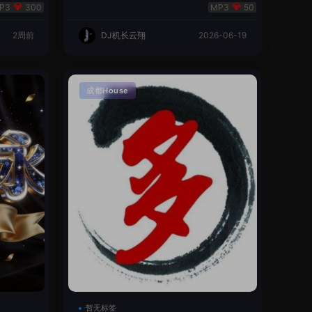
翔🌈
300
50
2周前
DJ机长云翔
2026-06-19
成都House
暂无标签