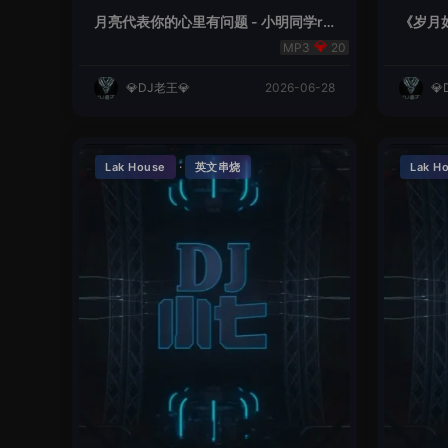
月亮代表你的心里有问题 - 小明同学re
《岁月如
mix
20
💎DJ老王💎
2026-06-28
💎
·
Lak House
英文串烧
Lak H