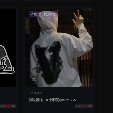
·
Q鼓
英文串烧
暂无标签
何以解忧 -🔥小明同学remix🔥
30
30