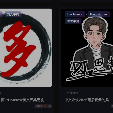
·
·
·
英文串烧
Lak House
Prog House
中文串烧
签
暂无标签
-商业House全英文经典无改版
中文欢快2k26雨后夏天的风
50