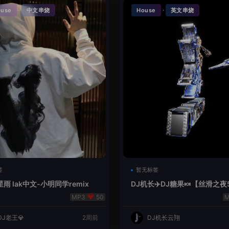
·
·
ouse
中文串烧
House
英文串烧
签
暂无标签
雨 lak中文-小明同学remix
DJ机长✈️DJ糖果🍬【丝滑之夜
se摇摆节奏✈️纯净版🍬
50
DJ老王💎
2周前
DJ机长云翔