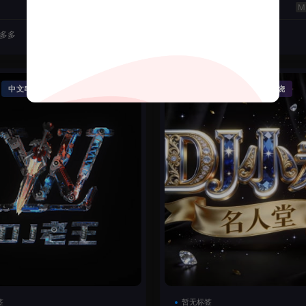
云翔
50
J多多
2026-06-22
DJ机长云翔
·
·
·
中文串烧
精品串烧
Funky House
英文串烧
签
暂无标签