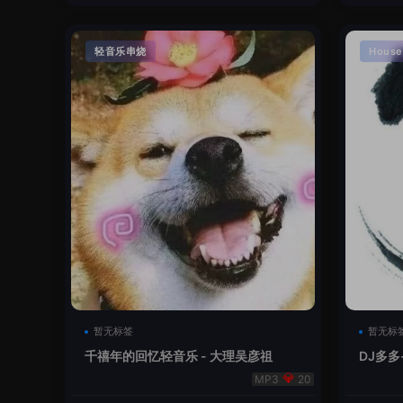
轻音乐串烧
House
暂无标签
暂无标
千禧年的回忆轻音乐 - 大理吴彦祖
DJ多多
本
20