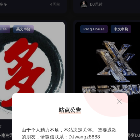
J多多
4周前
DJ思哲
·
·
ouse
英文串烧
Prog House
中文串烧
站点公告
签
暂无标签
由于个人精力不足，本站决定关停。 需要退款
-南村群童欺我老LakHouse全
时光回忆-讲真的爱你会病变DJ
的朋友，请微信联系：DJwangz8888