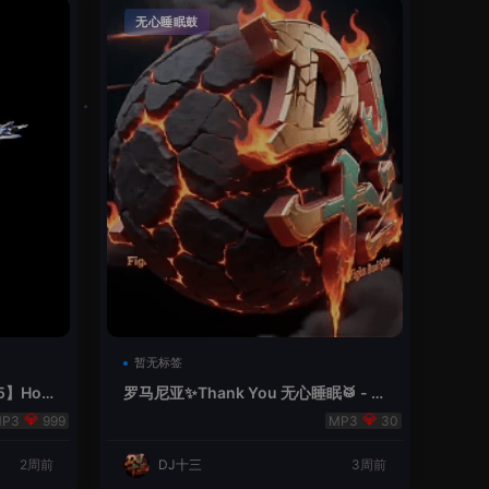
无心睡眠鼓
暂无标签
5】Hou
罗马尼亚✨Thank You 无心睡眠🥁 - 十
三Remix
999
30
2周前
DJ十三
3周前