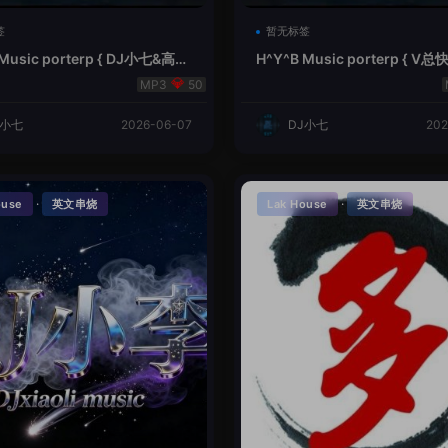
签
暂无标签
 Music porterp { DJ小七&高总
H^Y^B Music porterp { 
的风铃}
之旅英文}
50
J小七
2026-06-07
DJ小七
202
·
·
ouse
英文串烧
Lak House
英文串烧