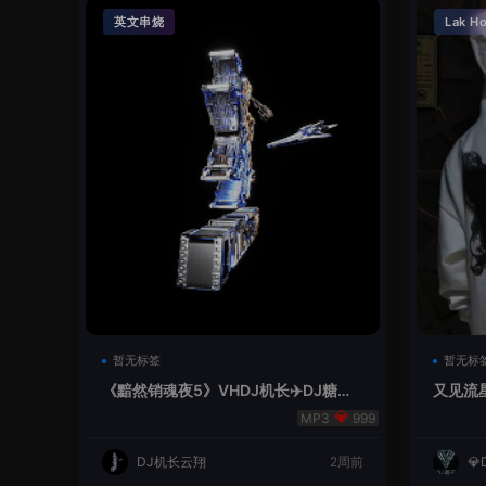
英文串烧
Lak H
暂无标签
暂无标
《黯然销魂夜5》VHDJ机长✈️DJ糖果
又见流星
🍬
999
DJ机长云翔
2周前
💎