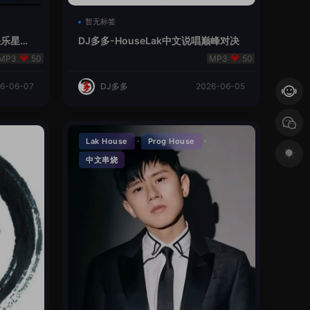
暂无标签
V总快乐星球
DJ多多-HouseLak中文说唱巅峰对决
50
50
6-06-07
DJ多多
2026-06-05
·
·
Lak House
Prog House
中文串烧