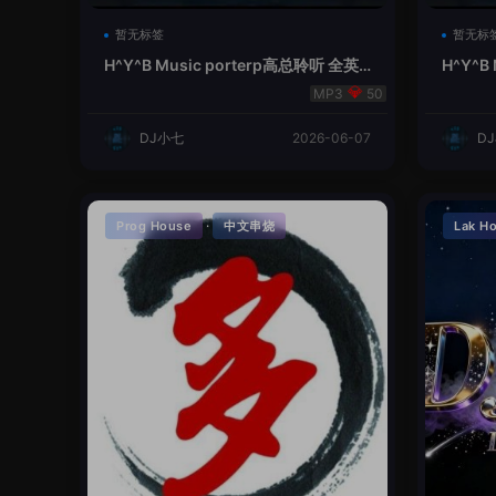
暂无标签
暂无标
H^Y^B Music porterp高总聆听 全英
H^Y^B
文Vina Lak House新弹鱼尾纹
夜空中
50
DJ小七
2026-06-07
D
·
Prog House
中文串烧
Lak H