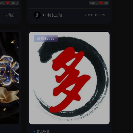
翔🌈
300
50
2周前
DJ机长云翔
2026-06-19
成都House
暂无标签