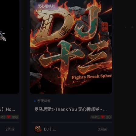
无心睡眠鼓
暂无标签
5】Hou
罗马尼亚✨Thank You 无心睡眠🥁 - 十
三Remix
999
30
2周前
DJ十三
3周前