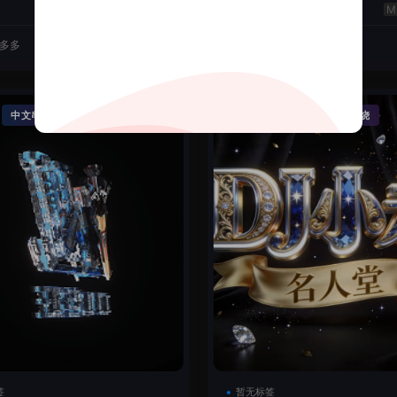
云翔
50
J多多
2026-06-22
DJ机长云翔
·
·
·
中文串烧
精品串烧
Funky House
英文串烧
签
暂无标签