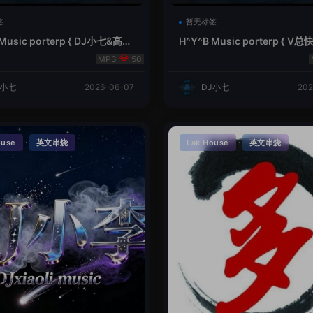
签
暂无标签
 Music porterp { DJ小七&高总
H^Y^B Music porterp { 
的风铃}
之旅英文}
50
J小七
2026-06-07
DJ小七
202
·
·
ouse
英文串烧
Lak House
英文串烧