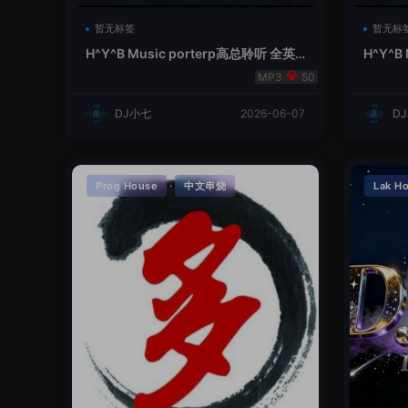
暂无标签
暂无标
H^Y^B Music porterp高总聆听 全英
H^Y^B
文Vina Lak House新弹鱼尾纹
夜空中
50
DJ小七
2026-06-07
D
·
Prog House
中文串烧
Lak H