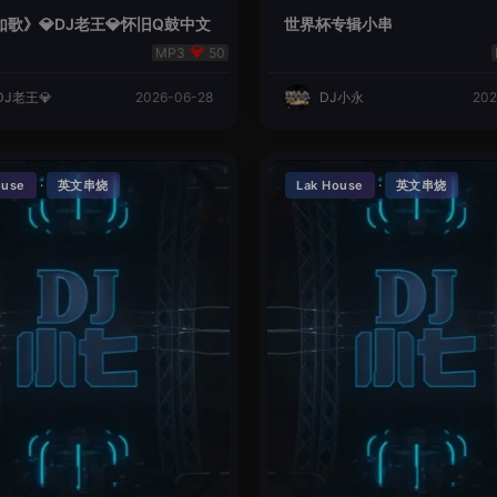
歌》💎DJ老王💎怀旧Q鼓中文
世界杯专辑小串
50
DJ老王💎
2026-06-28
DJ小永
202
·
·
ouse
英文串烧
Lak House
英文串烧