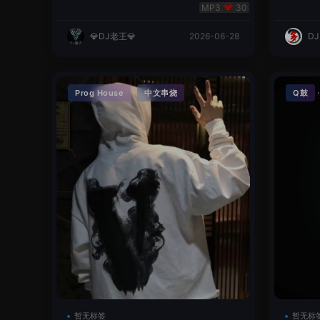
明同学remix
英文
30
💎DJ老王💎
2026-06-28
D
·
Prog House
中文串烧
Q鼓
暂无标签
暂无标