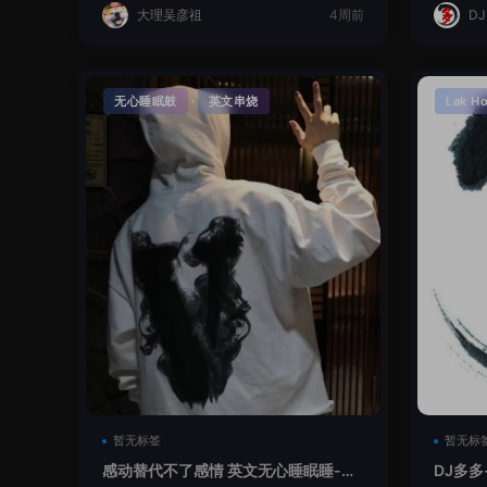
大理吴彦祖
4周前
D
·
无心睡眠鼓
英文串烧
Lak H
暂无标签
暂无标
感动替代不了感情 英文无心睡眠睡-小
DJ多多