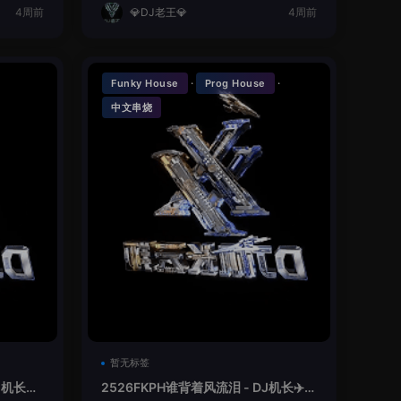
4周前
💎DJ老王💎
4周前
·
·
Funky House
Prog House
中文串烧
暂无标签
机长✈️
2526FKPH谁背着风流泪 - DJ机长✈️云