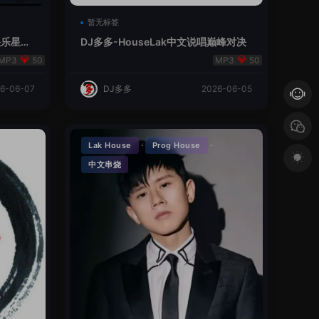
暂无标签
V总快乐星球
DJ多多-HouseLak中文说唱巅峰对决
50
50
6-06-07
DJ多多
2026-06-05
·
·
Lak House
Prog House
中文串烧