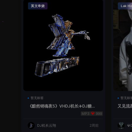
英文串烧
Lak H
暂无标签
暂无标
《黯然销魂夜5》VHDJ机长✈️DJ糖果
又见流星
🍬
999
DJ机长云翔
2周前
💎