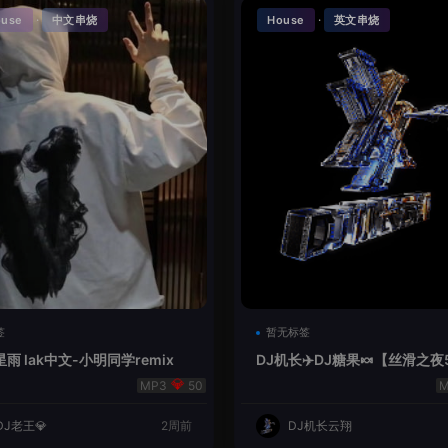
·
·
ouse
中文串烧
House
英文串烧
签
暂无标签
雨 lak中文-小明同学remix
DJ机长✈️DJ糖果🍬【丝滑之夜
se摇摆节奏✈️纯净版🍬
50
DJ老王💎
2周前
DJ机长云翔