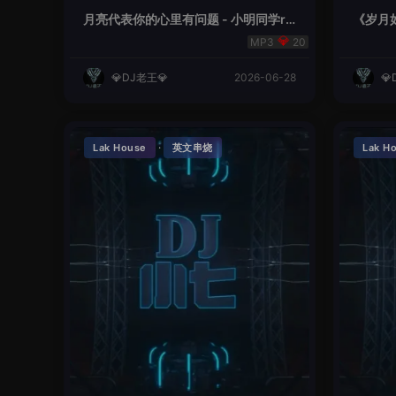
月亮代表你的心里有问题 - 小明同学re
《岁月如
mix
20
💎DJ老王💎
2026-06-28
💎
·
Lak House
英文串烧
Lak H