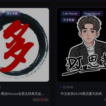
·
·
·
英文串烧
Lak House
Prog House
中文串烧
签
暂无标签
-商业House全英文经典无改版
中文欢快2k26雨后夏天的风
50