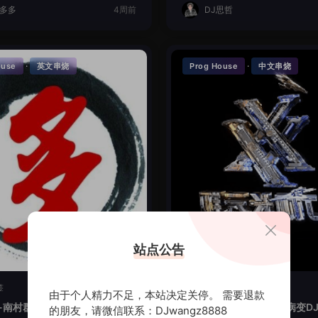
J多多
4周前
DJ思哲
·
·
ouse
英文串烧
Prog House
中文串烧
站点公告
签
暂无标签
由于个人精力不足，本站决定关停。 需要退款
-南村群童欺我老LakHouse全
时光回忆-讲真的爱你会病变DJ
的朋友，请微信联系：DJwangz8888