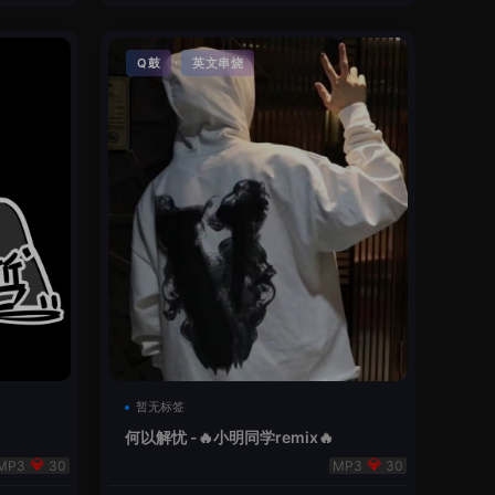
·
Q鼓
英文串烧
暂无标签
何以解忧 -🔥小明同学remix🔥
30
30