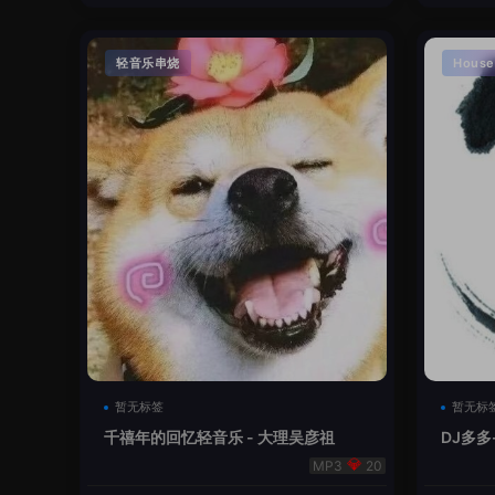
轻音乐串烧
House
暂无标签
暂无标
千禧年的回忆轻音乐 - 大理吴彦祖
DJ多多
本
20