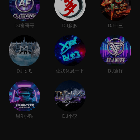
DJ富哥哥
DJ多多
DJ十三
DJ飞飞
让我休息一下
DJ迪仔
黑R小强
DJ小李