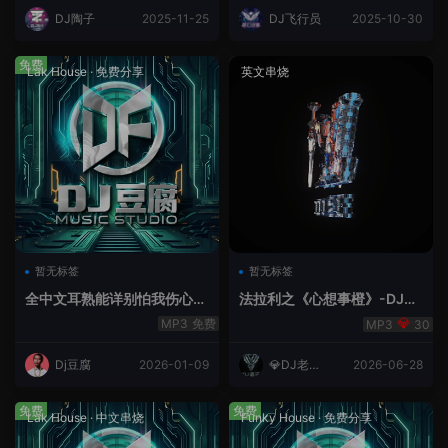
DJ陶子
2025-11-25
DJ飞行员
2025-10-30
免费
Lak House
·
免费分享
英文串烧
暂无标签
暂无标签
全中文耳熟能详别怕我伤心
法拉利之《心想事橙》-DJ老
爱的代价lakHouse专辑v59R
王.mp3
免费
30
eMix lak 2025 弹
Dj豆腐
2026-01-09
💎DJ老王
2026-06-28
💎
免费
免费
Lak House
·
中文串烧
Funky House
·
免费分享