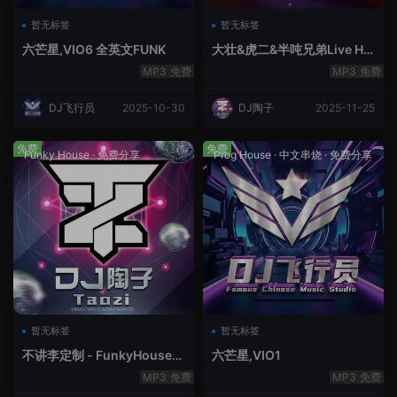
暂无标签
暂无标签
六芒星,VIO6 全英文FUNK
大壮&虎二&半吨兄弟Live Ho
use中文轻音乐
免费
免费
DJ飞行员
2025-10-30
DJ陶子
2025-11-25
免费
免费
Funky House
·
免费分享
Prog House
·
中文串烧
·
免费分享
暂无标签
暂无标签
不讲李定制 - FunkyHouse全
六芒星,VIO1
英文第10季
免费
免费