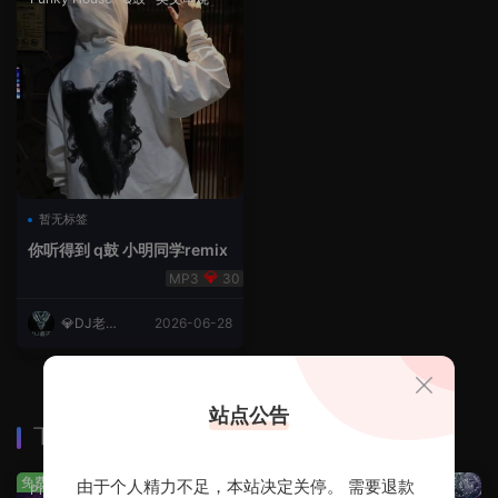
暂无标签
你听得到 q鼓 小明同学remix
30
💎DJ老王
2026-06-28
💎
站点公告
下载排行
查看更多
免费
免费
由于个人精力不足，本站决定关停。 需要退款
Prog House
·
免费分享
免费分享
·
轻音乐串烧