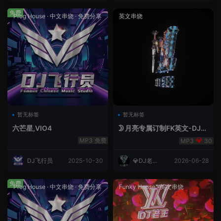
免费
Prog House
·
中文串烧
·
免费分享
英文串烧
暂无标签
暂无标签
六芒星,VIO4
🌛月亮专属订制FK英文-DJ老
王.mp3
免费
30
DJ飞行员
2025-10-30
💎DJ老王
2026-06-28
💎
免费
Prog House
·
中文串烧
·
免费分享
Funky House
·
英文串烧