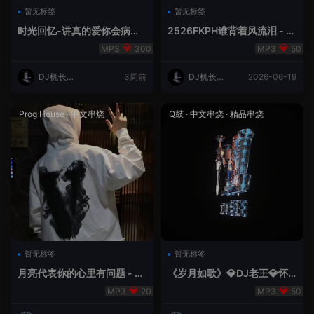
暂无标签
暂无标签
时光回忆-讲真的爱你会病变
2526FKPH谁背着风流泪 - D
DJ机长✈️云翔
J机长✈️云翔🌈
300
50
DJ机长云
3周前
DJ机长云
2026-06-19
翔
翔
Prog House
·
中文串烧
Q鼓
·
中文串烧
·
精品串烧
暂无标签
暂无标签
月亮代表你的心里有问题 - 小
《岁月如歌》💎DJ老王💎怀
明同学remix
旧Q鼓中文
20
50