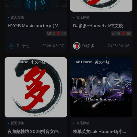
暂无标签
暂无标签
H^Y^B Music porterp { V总
DJ多多-HouseLak中文说唱
快乐星球之旅英文}
巅峰对决
50
50
DJ小七
2026-06-07
DJ多多
2026-06-05
Prog House
·
中文串烧
Lak House
·
英文串烧
暂无标签
暂无标签
夜遊蘭桂坊 2026抖音女声整
榜单英文Lak House-Dj小李