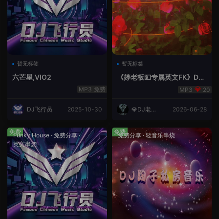
暂无标签
暂无标签
六芒星,VIO2
《婷老板💵专属英文FK》DJ
老王
免费
20
DJ飞行员
2025-10-30
💎DJ老王
2026-06-28
💎
免费
免费
Funky House
·
免费分享
·
免费分享
·
轻音乐串烧
英文串烧