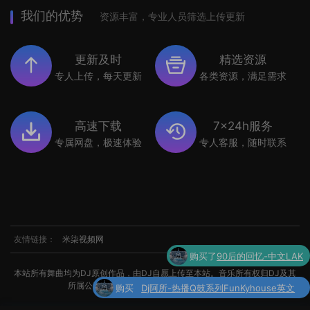
我们的优势
资源丰富，专业人员筛选上传更新
更新及时
精选资源
专人上传，每天更新
各类资源，满足需求
高速下载
7x24h服务
专属网盘，极速体验
专人客服，随时联系
友情链接：
米柒视频网
购买
Dj阿所-热播Q鼓系列FunKyhouse英文
本站所有舞曲均为DJ原创作品，由DJ自愿上传至本站。音乐所有权归DJ及其
了
串烧
所属公司所有。如涉及侵权，请联系我们处理。
购买了
世界杯专辑小串