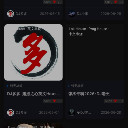
合（DJ多多DJ尾巴）
Rmix
20
50
DJ多多
2026-06-15
DJ小李
2026-06-05
Lak House
·
英文串烧
Lak House
·
Prog House
·
中文串烧
暂无标签
暂无标签
DJ多多-露娜之心英文House
张杰专辑2026-DJ老王
Lak
50
30
DJ多多
2026-06-04
💎DJ老王
2026-06-28
💎
Funky House
·
Q鼓
·
英文串烧