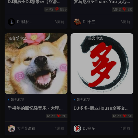
DJ机长✈️DJ糖果🍬【丝滑之
罗马尼亚✨Thank You 无心
夜5】House摇摆节奏✈️纯净
睡眠🥁 - 十三Remix
999
30
版🍬
DJ机长云
3周前
DJ十三
3周前
翔
轻音乐串烧
House
·
英文串烧
暂无标签
暂无标签
千禧年的回忆轻音乐 - 大理吴
DJ多多-商业House全英文经
彦祖
典无改版本
20
50
大理吴彦祖
4周前
DJ多多
4周前