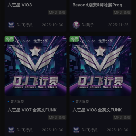
六芒星,VIO3
Beyond别安&谭咏麟ProgHo
use新福鼓串烧
免费
免费
DJ飞行员
2025-10-30
DJ陶子
2025-11-25
免费
免费
Funky House
·
免费分享
·
Funky House
·
免费分享
·
英文串烧
英文串烧
暂无标签
暂无标签
六芒星,VIO7 全英文FUNK
六芒星,VIO8 全英文FUNK
免费
免费
DJ飞行员
2025-10-30
DJ飞行员
2025-10-30