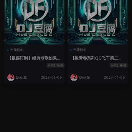
暂无标签
暂无标签
【板栗订制】经典老歌如果最
【致青春系列QQ飞车第二季
后不是你House Lak串烧弹
空灵鼓】-空灵鼓
免费
免费
Dj豆腐
2026-01-09
Dj豆腐
2026-01-09