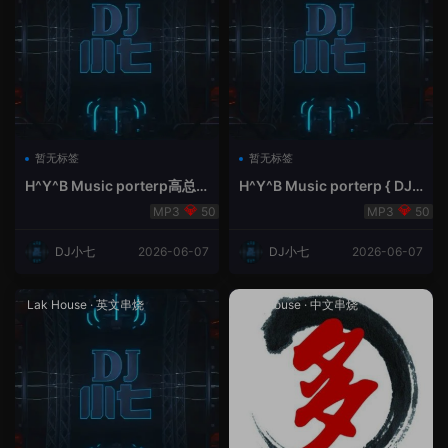
暂无标签
暂无标签
H^Y^B Music porterp高总
H^Y^B Music porterp { DJ
聆听 全英文Vina Lak House
小七&高总夜空中的风铃}
50
50
新弹鱼尾纹
DJ小七
2026-06-07
DJ小七
2026-06-07
Lak House
·
英文串烧
Lak House
·
中文串烧