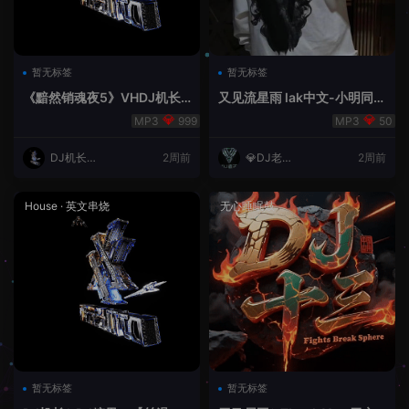
暂无标签
暂无标签
《黯然销魂夜5》VHDJ机长
又见流星雨 lak中文-小明同学
✈️DJ糖果🍬
remix
999
50
DJ机长云
2周前
💎DJ老王
2周前
翔
💎
House
·
英文串烧
无心睡眠鼓
暂无标签
暂无标签