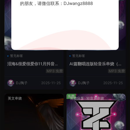
的朋友，请微信联系：DJwangz8888
暂无标签
暂无标签
泪海&很爱很爱你11月抖音串
AI篇翻唱连版轻音乐串烧（治
烧.2025.Mix
愈系）
免费
免费
DJ陶子
2025-11-25
DJ陶子
2025-11-25
免费
英文串烧
免费分享
·
轻音乐串烧