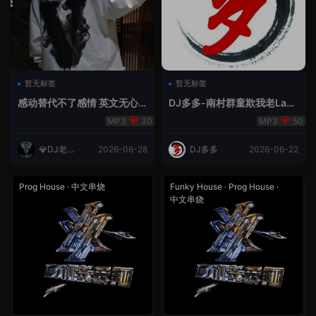
暂无标签
暂无标签
感动替代不了感情 英文无心
DJ多多-南村群童欺我老Lak
睡眠睡-小明同学remix
House全英文
30
50
💎DJ老王
2026-06-28
DJ多多
2026-06-22
💎
Prog House
·
中文串烧
Funky House
·
Prog House
·
中文串烧