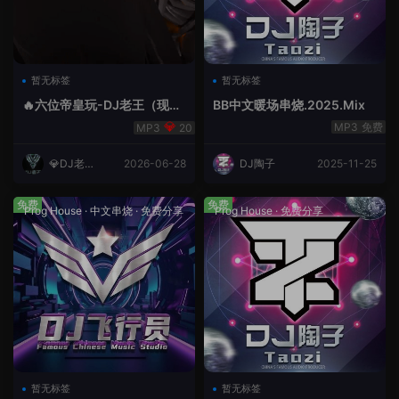
暂无标签
暂无标签
🔥六位帝皇玩-DJ老王（现场
BB中文暖场串烧.2025.Mix
录制）.mp3
免费
20
💎DJ老王
2026-06-28
DJ陶子
2025-11-25
💎
免费
免费
Prog House
·
中文串烧
·
免费分享
Prog House
·
免费分享
暂无标签
暂无标签