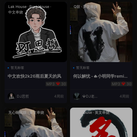
Lak House
·
Prog House
·
Q鼓
·
英文串烧
中文串烧
暂无标签
暂无标签
中文欢快2k26雨后夏天的风
何以解忧 -🔥小明同学remix
🔥
30
30
DJ思哲
4周前
💎DJ老王
4周前
💎
无心睡眠鼓
·
英文串烧
Lak House
·
英文串烧