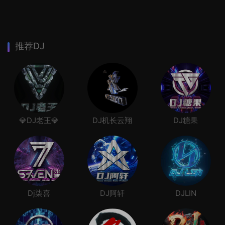
推荐DJ
💎DJ老王💎
DJ机长云翔
DJ糖果
Dj柒喜
DJ阿轩
DJLIN