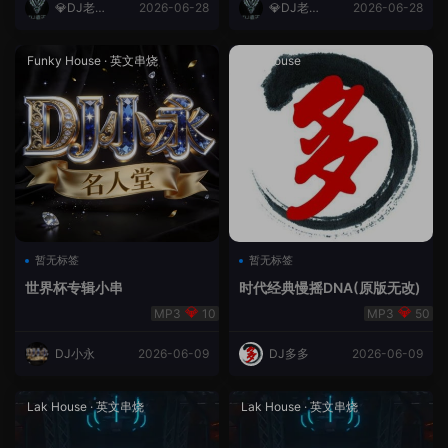
💎DJ老王
2026-06-28
💎DJ老王
2026-06-28
💎
💎
Funky House
·
英文串烧
成都House
暂无标签
暂无标签
世界杯专辑小串
时代经典慢摇DNA(原版无改)
10
50
DJ小永
2026-06-09
DJ多多
2026-06-09
Lak House
·
英文串烧
Lak House
·
英文串烧