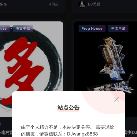
J多多
4周前
DJ思哲
·
·
ouse
英文串烧
Prog House
中文串烧
站点公告
签
暂无标签
由于个人精力不足，本站决定关停。 需要退款
-南村群童欺我老LakHouse全
时光回忆-讲真的爱你会病变DJ
的朋友，请微信联系：DJwangz8888