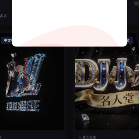
云翔
50
J多多
2026-06-22
DJ机长云翔
·
·
·
中文串烧
精品串烧
Funky House
英文串烧
签
暂无标签