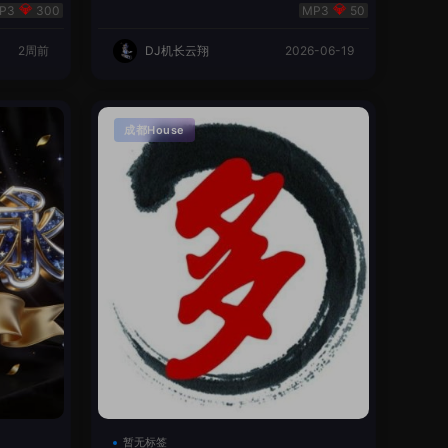
翔🌈
300
50
2周前
DJ机长云翔
2026-06-19
成都House
暂无标签