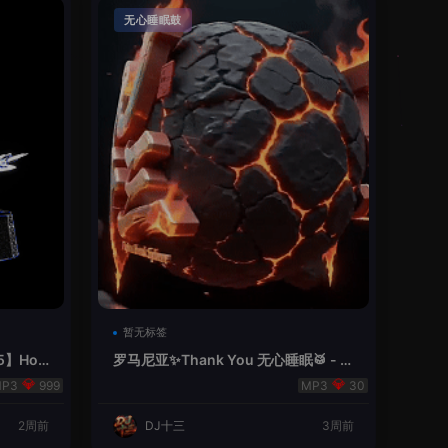
无心睡眠鼓
暂无标签
5】Hou
罗马尼亚✨Thank You 无心睡眠🥁 - 十
三Remix
999
30
2周前
DJ十三
3周前