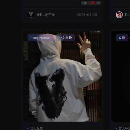
明同学remix
英文
30
💎DJ老王💎
2026-06-28
D
·
Prog House
中文串烧
Q鼓
暂无标签
暂无标