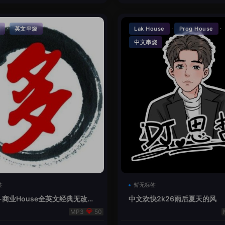
·
·
·
英文串烧
Lak House
Prog House
中文串烧
签
暂无标签
-商业House全英文经典无改版
中文欢快2k26雨后夏天的风
50