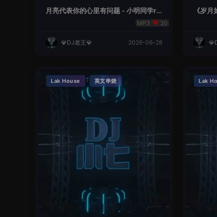
月亮代表你的心里有问题 - 小明同学re
《岁月如
mix
20
💎DJ老王💎
2026-06-28
💎
·
Lak House
英文串烧
Lak H