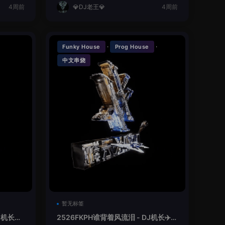
4周前
💎DJ老王💎
4周前
·
·
Funky House
Prog House
中文串烧
暂无标签
机长✈️
2526FKPH谁背着风流泪 - DJ机长✈️云