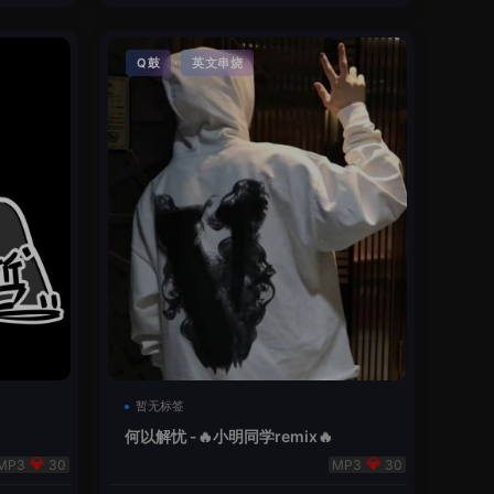
·
Q鼓
英文串烧
暂无标签
何以解忧 -🔥小明同学remix🔥
30
30