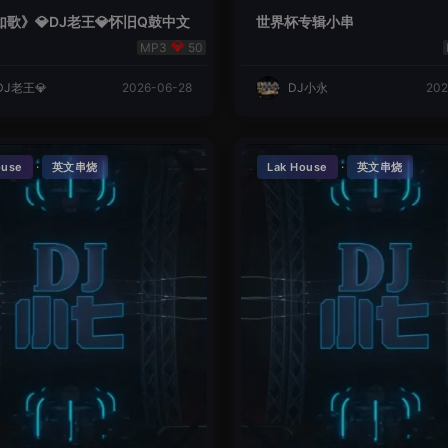
歌》💎DJ老王💎怀旧Q鼓中文
世界杯专辑小串
50
DJ老王💎
2026-06-28
DJ小永
202
·
·
ouse
英文串烧
Lak House
英文串烧