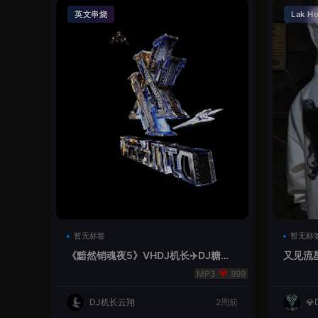
英文串烧
Lak H
暂无标签
暂无标
《黯然销魂夜5》VHDJ机长✈️DJ糖果
又见流星
🍬
999
DJ机长云翔
2周前
💎