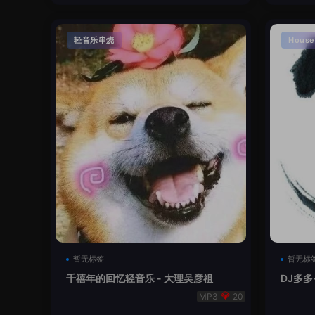
轻音乐串烧
House
暂无标签
暂无标
千禧年的回忆轻音乐 - 大理吴彦祖
DJ多多
本
20