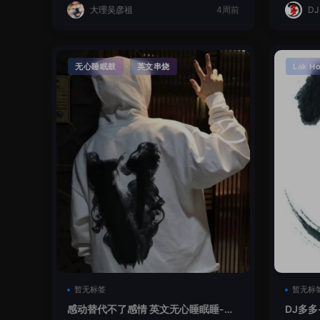
大理吴彦祖
4周前
D
·
无心睡眠鼓
英文串烧
Lak H
暂无标签
暂无标
感动替代不了感情 英文无心睡眠睡-小
DJ多多