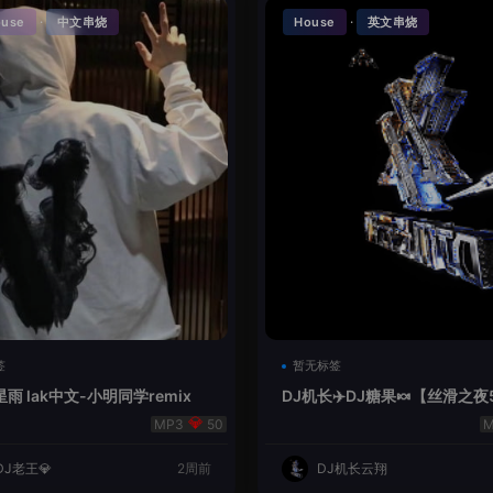
·
·
ouse
中文串烧
House
英文串烧
签
暂无标签
雨 lak中文-小明同学remix
DJ机长✈️DJ糖果🍬【丝滑之夜
se摇摆节奏✈️纯净版🍬
50
DJ老王💎
2周前
DJ机长云翔