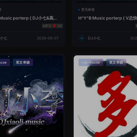
签
暂无标签
 Music porterp { DJ小七&高总
H^Y^B Music porterp { 
的风铃}
之旅英文}
50
J小七
2026-06-07
DJ小七
202
·
·
ouse
英文串烧
Lak House
英文串烧