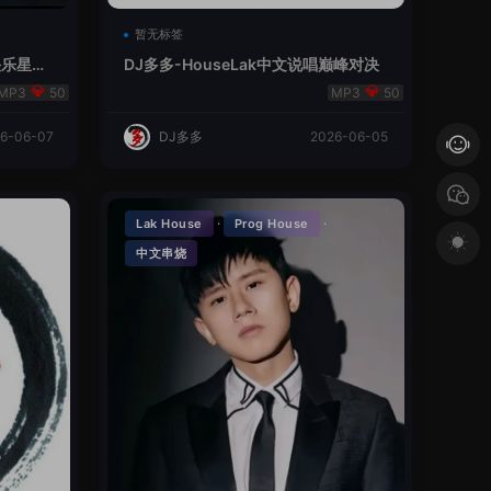
暂无标签
V总快乐星球
DJ多多-HouseLak中文说唱巅峰对决
50
50
6-06-07
DJ多多
2026-06-05
·
·
Lak House
Prog House
中文串烧