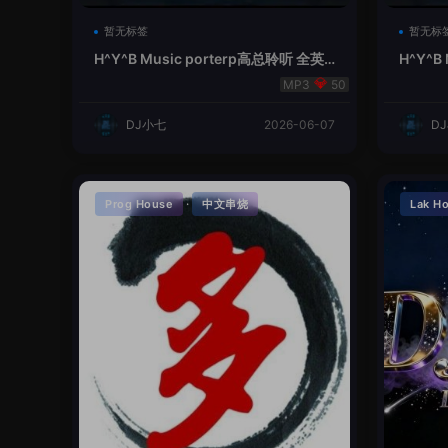
暂无标签
暂无标
H^Y^B Music porterp高总聆听 全英
H^Y^B
文Vina Lak House新弹鱼尾纹
夜空中
50
DJ小七
2026-06-07
D
·
Prog House
中文串烧
Lak H